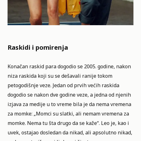
Raskidi i pomirenja
Konačan raskid para dogodio se 2005. godine, nakon
niza raskida koji su se dešavali ranije tokom
petogodišnje veze. Jedan od prvih većih raskida
dogodio se nakon dve godine veze, a jedna od njenih
izjava za medije u to vreme bila je da nema vremena
za momke: „Momci su slatki, ali nemam vremena za
momke. Nema tu šta drugo da se kaže“. Leo je, kao i
uvek, ostajao dosledan da nikad, ali apsolutno nikad,