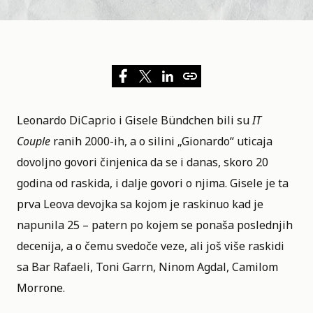
Leonardo DiCaprio i Gisele Bündchen bili su
IT
Couple
ranih 2000-ih, a o silini „Gionardo“ uticaja
dovoljno govori činjenica da se i danas, skoro 20
godina od raskida, i dalje govori o njima. Gisele je ta
prva Leova devojka sa kojom je raskinuo kad je
napunila 25 – patern po kojem se ponaša poslednjih
decenija, a o čemu svedoče veze, ali još više raskidi
sa Bar Rafaeli, Toni Garrn, Ninom Agdal, Camilom
Morrone.