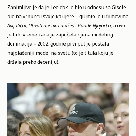
Zanimljivo je da je Leo dok je bio u odnosu sa Gisele
bio na vrhuncu svoje karijere – glumio je u filmovima
Avijatičar, Uhvati me ako možeš i Bande Njujorka
, a ovo
je bilo vreme kada je započela njena modeling
dominacija – 2002. godine prvi put je postala
najplaćeniji model na svetu (to je titula koju je
držala preko deceniju).