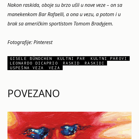
Nakon raskida, oboje su brzo ušli u nove veze – on sa
manekenkom Bar Rafaelli, a ona u vezu, a potom i u
brak sa američkim sportistom Tomom Bradyjem.
Fotografije: Pinterest
GISELE BÜNDCHEN
KULTNI PAR
KULTNI PAROVI
LEONARDO DICAPRIO
RASKID
RASKIDI
USPEŠNA VEZA
VEZA
POVEZANO