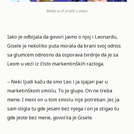
Mediji su ih pratili u stopu
Iako je odbijala da govori javno o njoj i Leonardu,
Gisele je nekoliko puta morala da brani svoj odnos
sa glumcem odnosno da osporava tvrdnje da je sa
Leom u vezi iz čisto markentinških razloga.
– Neki ljudi kažu da smo Leo i ja sjajan par u
marketinškom smislu. To je glupo. On ne treba
mene. I meni on u tom smislu nije potreban. Jer, ja
sam stigla tu gde jesam bez njega i on je stigao tu
gde jeste bez mene, govorila je Gisele.