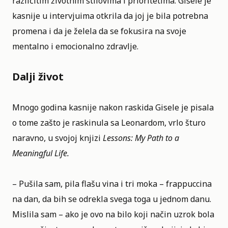
različitim životnim stilovima i prioritetima. Gisele je
kasnije u intervjuima otkrila da joj je bila potrebna
promena i da je želela da se fokusira na svoje
mentalno i emocionalno zdravlje.
Dalji život
Mnogo godina kasnije nakon raskida Gisele je pisala
o tome zašto je raskinula sa Leonardom, vrlo šturo
naravno, u svojoj knjizi
Lessons: My Path to a
Meaningful Life.
– Pušila sam, pila flašu vina i tri moka – frappuccina
na dan, da bih se odrekla svega toga u jednom danu.
Mislila sam – ako je ovo na bilo koji način uzrok bola