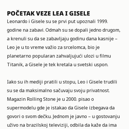
POČETAK VEZE LEA I GISELE
Leonardo i Gisele su se prvi put upoznali 1999.
godine na zabavi. Odmah su se dopali jedno drugom,
a krenuli su da se zabavljaju godinu dana kasnije –
Leo je u to vreme važio za srcelomca, bio je
planetarno popularan zahvaljujući ulozi u filmu
Titanik, a Gisele je tek kretala u svetski uspon.
Iako su ih mediji pratili u stopu, Leo i Gisele trudili
su se da maksimalno sačuvaju svoju privatnost.
Magazin Rolling Stone je u 2000. pisao o
supermodelu gde je istakao da Gisele izbegava da
govori o svom dečku. Jednom je javno – u gostovanju
uživo na brazilskoj televiziji, odbila da kaže da ima