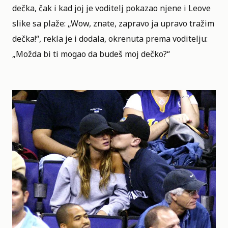
dečka, čak i kad joj je voditelj pokazao njene i Leove
slike sa plaže: „Wow, znate, zapravo ja upravo tražim
dečka!“, rekla je i dodala, okrenuta prema voditelju:
„Možda bi ti mogao da budeš moj dečko?“