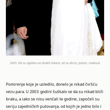
2005. bili su zajedno na dodeli Oskara, ali su ubrzo, potom, raskinuli
Pomirenje koje je usledilo, donelo je nikad čvršću
vezu para. U 2003. godini šuškalo se da su nikad bliži
braku, a iako se nisu venčali te godine, započeli su
seriju zajedničkih putovanja, od kojih je jedno bilo i