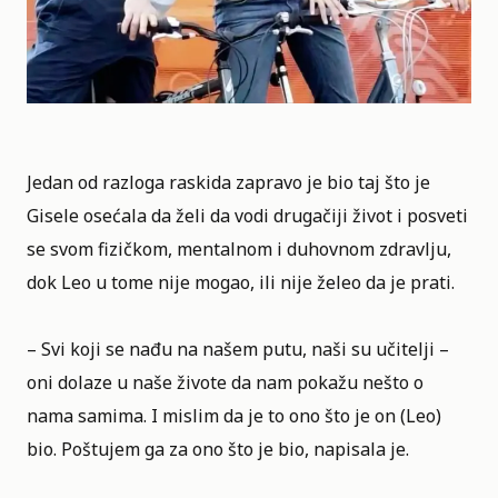
Jedan od razloga raskida zapravo je bio taj što je
Gisele osećala da želi da vodi drugačiji život i posveti
se svom fizičkom, mentalnom i duhovnom zdravlju,
dok Leo u tome nije mogao, ili nije želeo da je prati.
– Svi koji se nađu na našem putu, naši su učitelji –
oni dolaze u naše živote da nam pokažu nešto o
nama samima. I mislim da je to ono što je on (Leo)
bio. Poštujem ga za ono što je bio, napisala je.