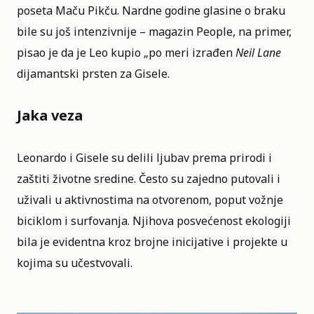
poseta Maču Pikču. Nardne godine glasine o braku
bile su još intenzivnije – magazin People, na primer,
pisao je da je Leo kupio „po meri izrađen
Neil Lane
dijamantski prsten za Gisele.
Jaka veza
Leonardo i Gisele su delili ljubav prema prirodi i
zaštiti životne sredine. Često su zajedno putovali i
uživali u aktivnostima na otvorenom, poput vožnje
biciklom i surfovanja. Njihova posvećenost ekologiji
bila je evidentna kroz brojne inicijative i projekte u
kojima su učestvovali.