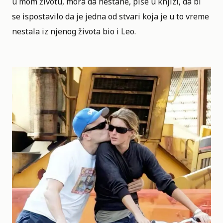
u mom životu, mora da nestane, piše u knjizi, da bi
se ispostavilo da je jedna od stvari koja je u to vreme
nestala iz njenog života bio i Leo.