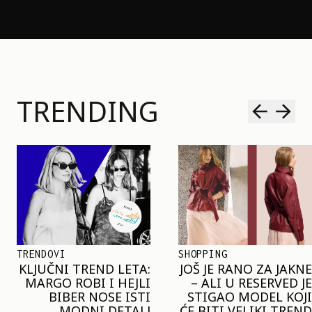
TRENDING
SHOPPING
TRENDOVI
JOŠ JE RANO ZA JAKNE
NAJVEĆI MIKRO-
– ALI U RESERVED JE
TREND SEZONE VAS
STIGAO MODEL KOJI
POZIVA DA SPOJITE
ĆE BITI VELIKI TREND
NESPOJIVO