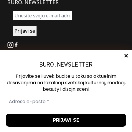
BURO. NEWSLETTER
Instagram
Facebook
BURO.NEWSLETTER
O nama
Oglašavanje
Prijavite se i uvek budite u toku sa aktuelnim
Kontakt
dešavanjima na lokalnoj i svetskoj kulturnoj, modnoj,
beauty i dizajn sceni.
Spotify
Otvori ili zatvori pretragu
Politika
Politika
Uslovi