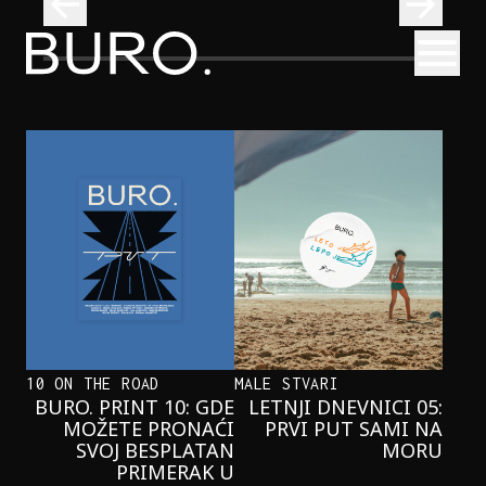
BURO.
Otvori
Najčistija kupališta u Srbiji koja posećujemo ovog leta
PUTOVANJA
NAJČISTIJA KUPALIŠTA U SRBIJI KOJA
POSEĆUJEMO OVOG LETA
10 ON THE ROAD
MALE STVARI
BURO. PRINT 10: GDE
LETNJI DNEVNICI 05:
MOŽETE PRONAĆI
PRVI PUT SAMI NA
SVOJ BESPLATAN
MORU
PRIMERAK U