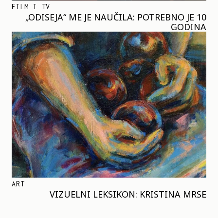
FILM I TV
„ODISEJA“ ME JE NAUČILA: POTREBNO JE 10
GODINA
ART
VIZUELNI LEKSIKON: KRISTINA MRSE