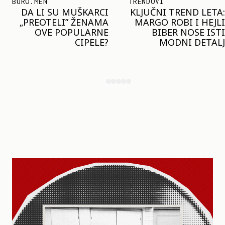
TRENDOVI
SHOPPING
KLJUČNI TREND LETA:
JOŠ JE RANO ZA JAKNE
MARGO ROBI I HEJLI
– ALI U RESERVED JE
BIBER NOSE ISTI
STIGAO MODEL KOJI
MODNI DETALJ
ĆE BITI VELIKI TREND