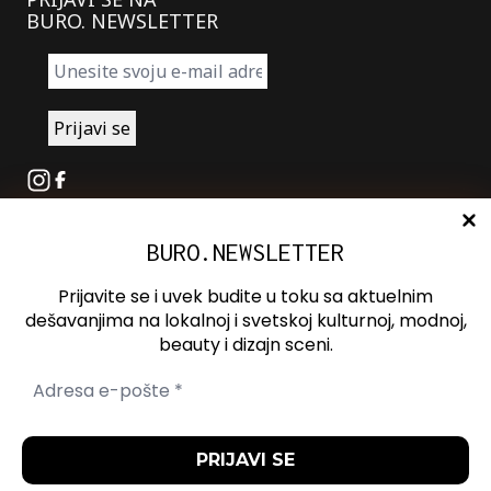
BURO. NEWSLETTER
Instagram
Facebook
BURO.NEWSLETTER
O nama
Oglašavanje
Prijavite se i uvek budite u toku sa aktuelnim
Kontakt
dešavanjima na lokalnoj i svetskoj kulturnoj, modnoj,
beauty i dizajn sceni.
Spotify
Otvori ili zatvori pretragu