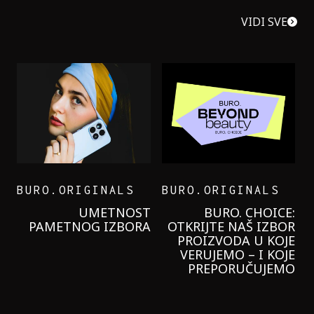
VIDI SVE
BURO.ORIGINALS
BURO.ORIGINALS
LEVI’S ON THE ROAD
PROBALA SAM NOVU
GARNIER KREMU I
NIKADA NIŠTA
LAGANIJE NISAM
KORISTILA