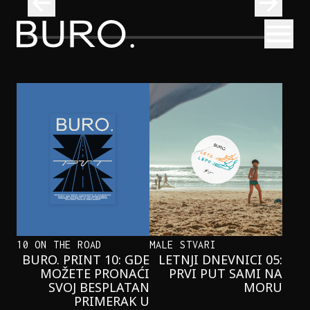
BURO.
Otvori
Onaj jedan proizvod koji stalno selimo sa police u torbe
BURO.MEN
ONAJ JEDAN PROIZVOD KOJI
STALNO SELIMO SA POLICE U
TORBE
10 ON THE ROAD
MALE STVARI
BURO. PRINT 10: GDE
LETNJI DNEVNICI 05:
MOŽETE PRONAĆI
PRVI PUT SAMI NA
SVOJ BESPLATAN
MORU
PRIMERAK U