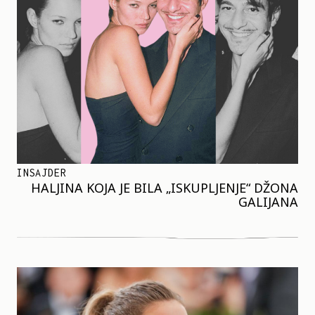
INSAJDER
HALJINA KOJA JE BILA „ISKUPLJENJE“ DŽONA
GALIJANA