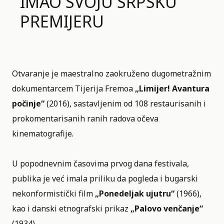
IMAO SVOJU SRPSKU
PREMIJERU
Otvaranje je maestralno zaokruženo dugometražnim
dokumentarcem Tijerija Fremoa
„Limijer! Avantura
počinje“
(2016), sastavljenim od 108 restaurisanih i
prokomentarisanih ranih radova očeva
kinematografije.
U popodnevnim časovima prvog dana festivala,
publika je već imala priliku da pogleda i bugarski
nekonformistički film
„Ponedeljak ujutru“
(1966),
kao i danski etnografski prikaz
„Palovo venčanje“
(1934).