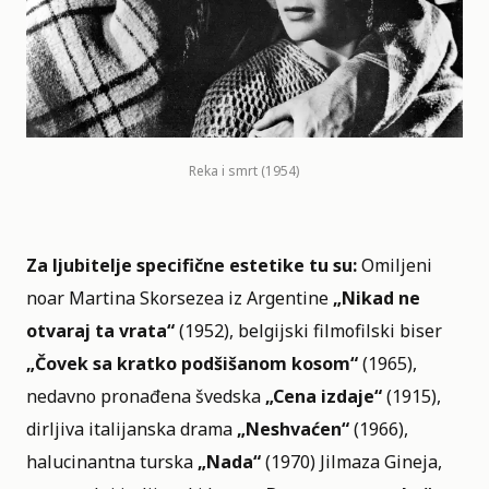
Reka i smrt (1954)
Za ljubitelje specifične estetike tu su:
Omiljeni
noar Martina Skorsezea iz Argentine
„Nikad ne
otvaraj ta vrata“
(1952), belgijski filmofilski biser
„Čovek sa kratko podšišanom kosom“
(1965),
nedavno pronađena švedska
„Cena izdaje“
(1915),
dirljiva italijanska drama
„Neshvaćen“
(1966),
halucinantna turska
„Nada“
(1970) Jilmaza Gineja,