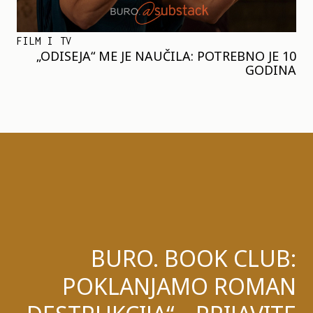
FILM I TV
„ODISEJA“ ME JE NAUČILA: POTREBNO JE 10
GODINA
BURO. BOOK CLUB:
POKLANJAMO ROMAN