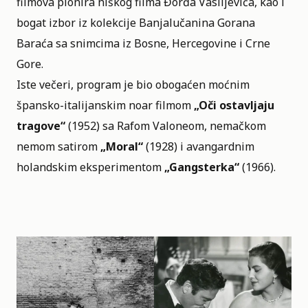
filmova pionira niškog filma Đorđa Vasiljevića, kao i
bogat izbor iz kolekcije Banjalučanina Gorana
Baraća sa snimcima iz Bosne, Hercegovine i Crne
Gore.
Iste večeri, program je bio obogaćen moćnim
špansko-italijanskim noar filmom
„Oči ostavljaju
tragove“
(1952) sa Rafom Valoneom, nemačkom
nemom satirom
„Moral“
(1928) i avangardnim
holandskim eksperimentom
„Gangsterka“
(1966).