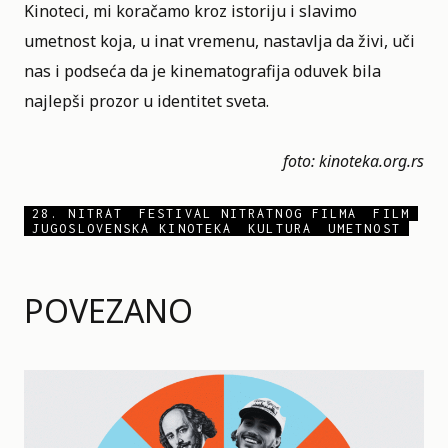
Kinoteci, mi koračamo kroz istoriju i slavimo
umetnost koja, u inat vremenu, nastavlja da živi, uči
nas i podseća da je kinematografija oduvek bila
najlepši prozor u identitet sveta.
foto:
kinoteka.org.rs
28. NITRAT
FESTIVAL NITRATNOG FILMA
FILM
JUGOSLOVENSKA KINOTEKA
KULTURA
UMETNOST
POVEZANO