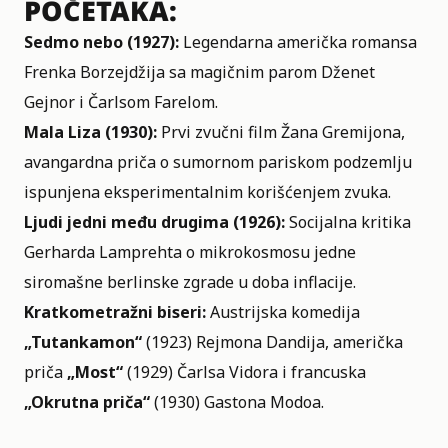
POČETAKA:
Sedmo nebo (1927):
Legendarna američka romansa
Frenka Borzejdžija sa magičnim parom Dženet
Gejnor i Čarlsom Farelom.
Mala Liza (1930):
Prvi zvučni film Žana Gremijona,
avangardna priča o sumornom pariskom podzemlju
ispunjena eksperimentalnim korišćenjem zvuka.
Ljudi jedni među drugima (1926):
Socijalna kritika
Gerharda Lamprehta o mikrokosmosu jedne
siromašne berlinske zgrade u doba inflacije.
Kratkometražni biseri:
Austrijska komedija
„Tutankamon“
(1923) Rejmona Dandija, američka
priča
„Most“
(1929) Čarlsa Vidora i francuska
„Okrutna priča“
(1930) Gastona Modoa.