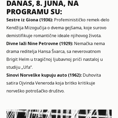
DANAS, 8. JUNA, NA
PROGRAMU SU:
Sestre iz Giona (1936):
Profeminističko remek-delo
Kendžija Mizogučija o dvema gejšama, koje surovo
demistifikuje romantične ideale njihovog života.
Divne laži Nine Petrovne (1929):
Nemačka nema
drama reditelja Hansa Švarca, sa neverovatnom
Brigit Helm u tragičnoj ljubavnoj priči nastaloj u
studiju „Ufa“.
Sinovi Norveške kupuju auto (1962):
Duhovita
satira Ojvinda Veneroda koja britko kritikuje
norveško potrošačko društvo.