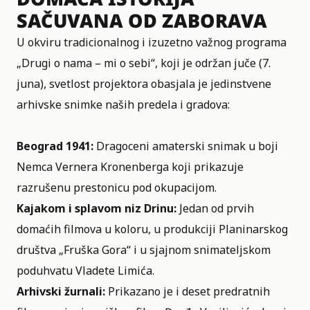
SAČUVANA OD ZABORAVA
U okviru tradicionalnog i izuzetno važnog programa
„Drugi o nama – mi o sebi“, koji je održan juče (7.
juna), svetlost projektora obasjala je jedinstvene
arhivske snimke naših predela i gradova:
Beograd 1941:
Dragoceni amaterski snimak u boji
Nemca Vernera Kronenberga koji prikazuje
razrušenu prestonicu pod okupacijom.
Kajakom i splavom niz Drinu:
Jedan od prvih
domaćih filmova u koloru, u produkciji Planinarskog
društva „Fruška Gora“ i u sjajnom snimateljskom
poduhvatu Vladete Limića.
Arhivski žurnali:
Prikazano je i deset predratnih