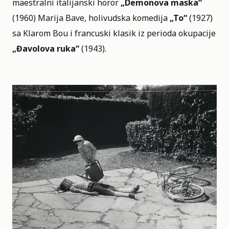
maestralni italijanski horor
„Demonova maska“
(1960) Marija Bave, holivudska komedija
„To“
(1927)
sa Klarom Bou i francuski klasik iz perioda okupacije
„Đavolova ruka“
(1943).