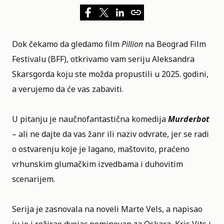
Dok čekamo da gledamo film
Pillion
na
Beograd Film
Festivalu (BFF)
, otkrivamo vam seriju Aleksandra
Skarsgorda koju ste možda propustili u 2025. godini,
a verujemo da će vas zabaviti.
U pitanju je naučnofantastična komedija
Murderbot
– ali ne dajte da vas žanr ili naziv odvrate, jer se radi
o ostvarenju koje je lagano, maštovito, praćeno
vrhunskim glumačkim izvedbama i duhovitim
scenarijem.
Serija je zasnovala na noveli Marte Vels, a napisao