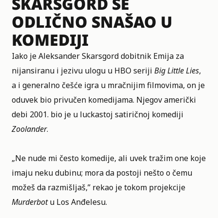
SKARSGORD SE
ODLIČNO SNAŠAO U
KOMEDIJI
Iako je Aleksander Skarsgord dobitnik Emija za
nijansiranu i jezivu ulogu u HBO seriji
Big Little Lies
,
a i generalno češće igra u mračnijim filmovima, on je
oduvek bio privučen komedijama. Njegov američki
debi 2001. bio je u luckastoj satiričnoj komediji
Zoolander
.
„Ne nude mi često komedije, ali uvek tražim one koje
imaju neku dubinu; mora da postoji nešto o čemu
možeš da razmišljaš,” rekao je tokom projekcije
Murderbot
u Los Anđelesu.