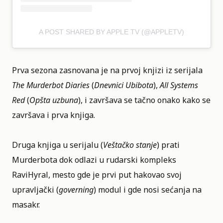
A POST SHARED BY APPLE TV (@APPLETV)
Prva sezona zasnovana je na prvoj knjizi iz serijala
The Murderbot Diaries
(
Dnevnici Ubibota
),
All Systems
Red
(
Opšta uzbuna
), i završava se tačno onako kako se
završava i prva knjiga.
Druga knjiga u serijalu (
Veštačko stanje
) prati
Murderbota dok odlazi u rudarski kompleks
RaviHyral, mesto gde je prvi put hakovao svoj
upravljački (
governing
) modul i gde nosi sećanja na
masakr.