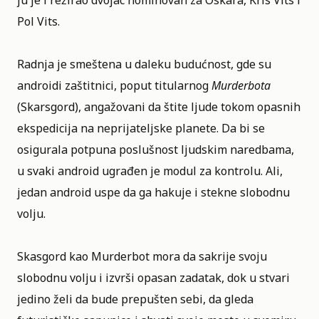
ju je i režirao dvojac nominovan za Oskara, Kris Vits i
Pol Vits.
Radnja je smeštena u daleku budućnost, gde su
androidi zaštitnici, poput titularnog
Murderbota
(Skarsgord), angažovani da štite ljude tokom opasnih
ekspedicija na neprijateljske planete. Da bi se
osigurala potpuna poslušnost ljudskim naredbama,
u svaki android ugrađen je modul za kontrolu. Ali,
jedan android uspe da ga hakuje i stekne slobodnu
volju.
Skasgord kao Murderbot mora da sakrije svoju
slobodnu volju i izvrši opasan zadatak, dok u stvari
jedino želi da bude prepušten sebi, da gleda