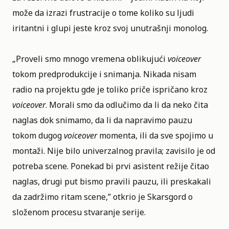
može da izrazi frustracije o tome koliko su ljudi
iritantni i glupi jeste kroz svoj unutrašnji monolog.
„Proveli smo mnogo vremena oblikujući
voiceover
tokom predprodukcije i snimanja. Nikada nisam
radio na projektu gde je toliko priče ispričano kroz
voiceover
. Morali smo da odlučimo da li da neko čita
naglas dok snimamo, da li da napravimo pauzu
tokom dugog
voiceover
momenta, ili da sve spojimo u
montaži. Nije bilo univerzalnog pravila; zavisilo je od
potreba scene. Ponekad bi prvi asistent režije čitao
naglas, drugi put bismo pravili pauzu, ili preskakali
da zadržimo ritam scene,” otkrio je Skarsgord o
složenom procesu stvaranje serije.