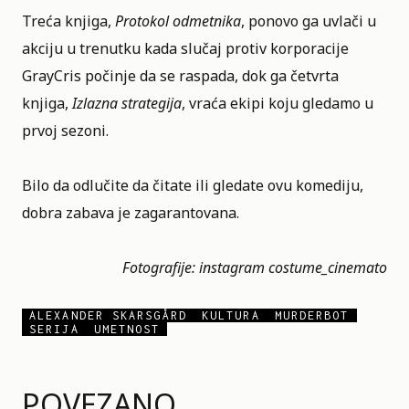
Treća knjiga,
Protokol odmetnika
, ponovo ga uvlači u
akciju u trenutku kada slučaj protiv korporacije
GrayCris počinje da se raspada, dok ga četvrta
knjiga,
Izlazna strategija
, vraća ekipi koju gledamo u
prvoj sezoni.
Bilo da odlučite da čitate ili gledate ovu komediju,
dobra zabava je zagarantovana.
Fotografije: instagram
costume_cinemato
ALEXANDER SKARSGÅRD
KULTURA
MURDERBOT
SERIJA
UMETNOST
POVEZANO