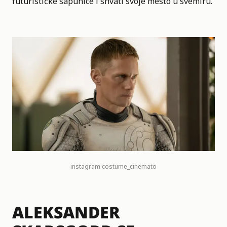
futurističke sapunice i shvati svoje mesto u svemiru.
instagram
costume_cinemato
ALEKSANDER