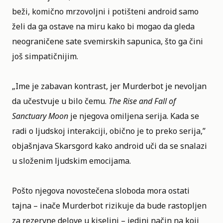
beži, komično mrzovoljni i potišteni android samo
želi da ga ostave na miru kako bi mogao da gleda
neograničene sate svemirskih sapunica, što ga čini
još simpatičnijim.
„Ime je zabavan kontrast, jer Murderbot je nevoljan
da učestvuje u bilo čemu.
The Rise and Fall of
Sanctuary Moon
je njegova omiljena serija. Kada se
radi o ljudskoj interakciji, obično je to preko serija,”
objašnjava Skarsgord kako android uči da se snalazi
u složenim ljudskim emocijama.
Pošto njegova novostečena sloboda mora ostati
tajna – inače Murderbot rizikuje da bude rastopljen
za rezervne delove u kiselini – jedini način na koji