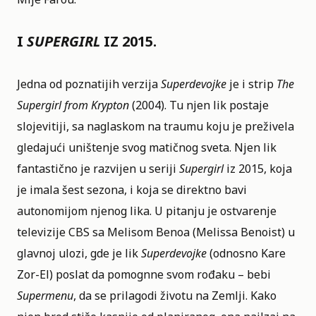
I
SUPERGIRL
IZ 2015.
Jedna od poznatijih verzija
Superdevojke
je i strip
The
Supergirl from Krypton
(2004). Tu njen lik postaje
slojevitiji, sa naglaskom na traumu koju je preživela
gledajući uništenje svog matičnog sveta. Njen lik
fantastično je razvijen u seriji
Supergirl
iz 2015, koja
je imala šest sezona, i koja se direktno bavi
autonomijom njenog lika. U pitanju je ostvarenje
televizije CBS sa Melisom Benoa (Melissa Benoist) u
glavnoj ulozi, gde je lik
Superdevojke
(odnosno Kare
Zor-El) poslat da pomognne svom rođaku – bebi
Supermenu
, da se prilagodi životu na Zemlji. Kako