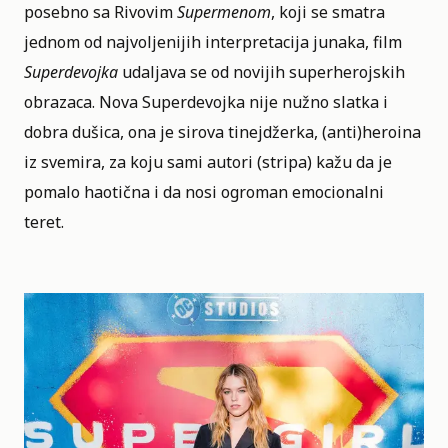
posebno sa Rivovim
Supermenom
, koji se smatra
jednom od najvoljenijih interpretacija junaka, film
Superdevojka
udaljava se od novijih superherojskih
obrazaca. Nova Superdevojka nije nužno slatka i
dobra dušica, ona je sirova tinejdžerka, (anti)heroina
iz svemira, za koju sami autori (stripa) kažu da je
pomalo haotična i da nosi ogroman emocionalni
teret.