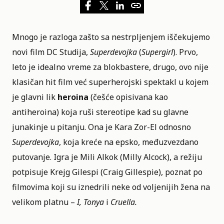
Mnogo je razloga zašto sa nestrpljenjem iščekujemo
novi film
DC Studija
,
Superdevojka
(
Supergirl
). Prvo,
leto je idealno vreme za blokbastere, drugo, ovo nije
klasičan hit film već superherojski spektakl u kojem
je glavni lik
heroina
(češće opisivana kao
antiheroina) koja ruši stereotipe kad su glavne
junakinje u pitanju. Ona je Kara Zor-El odnosno
Superdevojka
, koja kreće na epsko, međuzvezdano
putovanje. Igra je Mili Alkok (Milly Alcock), a režiju
potpisuje Krejg Gilespi (Craig Gillespie), poznat po
filmovima koji su iznedrili neke od voljenijih žena na
velikom platnu –
I, Tonya
i
Cruella.