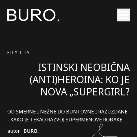
Otvori
FILM I TV
ISTINSKI NEOBIČNA
(ANTI)HEROINA: KO JE
NOVA „SUPERGIRL?
OD SMERNE I NEŽNE DO BUNTOVNE I RAZUZDANE
- KAKO JE TEKAO RAZVOJ SUPERMENOVE ROĐAKE.
autor
BURO.