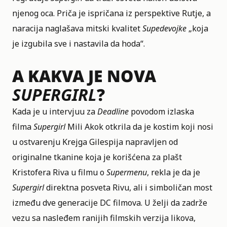
njenog oca. Priča je ispričana iz perspektive Rutje, a
naracija naglašava mitski kvalitet
Supedevojke
„koja
je izgubila sve i nastavila da hoda“.
A KAKVA JE NOVA
SUPERGIRL
?
Kada je u intervjuu za
Deadline
povodom izlaska
filma
Supergirl
Mili Akok otkrila da je kostim koji nosi
u ostvarenju Krejga Gilespija napravljen od
originalne tkanine koja je korišćena za plašt
Kristofera Riva u filmu o
Supermenu
, rekla je da je
Supergirl
direktna posveta Rivu, ali i simboličan most
između dve generacije DC filmova. U želji da zadrže
vezu sa nasleđem ranijih filmskih verzija likova,