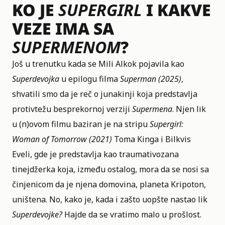
KO JE
SUPERGIRL
I KAKVE
VEZE IMA SA
SUPERMENOM
?
Još u trenutku kada se Mili Alkok pojavila kao
Superdevojka
u epilogu filma
Superman (2025)
,
shvatili smo da je reč o junakinji koja predstavlja
protivtežu besprekornoj verziji
Supermena
. Njen lik
u (n)ovom filmu baziran je na stripu
Supergirl:
Woman of Tomorrow (2021)
Toma Kinga i Bilkvis
Eveli, gde je predstavlja kao traumativozana
tinejdžerka koja, između ostalog, mora da se nosi sa
činjenicom da je njena domovina, planeta Kripoton,
uništena. No, kako je, kada i zašto uopšte nastao lik
Superdevojke?
Hajde da se vratimo malo u prošlost.