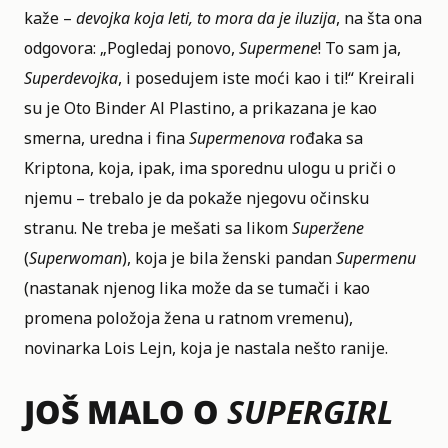
kaže –
devojka koja leti, to mora da je iluzija
, na šta ona
odgovora: „Pogledaj ponovo,
Supermene
! To sam ja,
Superdevojka
, i posedujem iste moći kao i ti!“ Kreirali
su je Oto Binder Al Plastino, a prikazana je kao
smerna, uredna i fina
Supermenova
rođaka sa
Kriptona, koja, ipak, ima sporednu ulogu u priči o
njemu – trebalo je da pokaže njegovu očinsku
stranu. Ne treba je mešati sa likom
Superžene
(
Superwoman
), koja je bila ženski pandan
Supermenu
(nastanak njenog lika može da se tumači i kao
promena položoja žena u ratnom vremenu),
novinarka Lois Lejn, koja je nastala nešto ranije.
JOŠ MALO O
SUPERGIRL