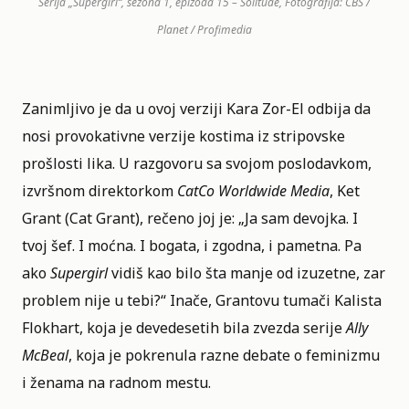
Serija „Supergirl“, sezona 1, epizoda 15 – Solitude, Fotografija: CBS /
Planet / Profimedia
Zanimljivo je da u ovoj verziji Kara Zor-El odbija da
nosi provokativne verzije kostima iz stripovske
prošlosti lika. U razgovoru sa svojom poslodavkom,
izvršnom direktorkom
CatCo Worldwide Media
, Ket
Grant (Cat Grant), rečeno joj je: „Ja sam devojka. I
tvoj šef. I moćna. I bogata, i zgodna, i pametna. Pa
ako
Supergirl
vidiš kao bilo šta manje od izuzetne, zar
problem nije u tebi?“ Inače, Grantovu tumači Kalista
Flokhart, koja je devedesetih bila zvezda serije
Ally
McBeal
, koja je pokrenula razne debate o feminizmu
i ženama na radnom mestu.