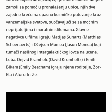
zamoli za pomoć u pronalaženju ubice, njih dve
zajedno kreću na opasno kosmičko putovanje kroz
vanzemaljske svetove, suočavajući se sa moćnim
neprijateljima i moralnim dilemama. Glavne
negativce u filmu igraju Matijas Šunarts (Matthias
Schoenaerts) i Džejson Momoa (Jason Momoa) koji
tumači nasilnog intergalaktičkog lovca na ucene,
Loba. Dejvid Kramholc (David Krumholtz) i Emili
Bikam (Emily Beecham) igraju njene roditelje, Zor-
Ela i Aluru In-Ze.