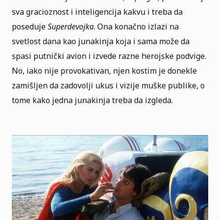
sva gracioznost i inteligencija kakvu i treba da
poseduje
Superdevojka
. Ona konačno izlazi na
svetlost dana kao junakinja koja i sama može da
spasi putnički avion i izvede razne herojske podvige.
No, iako nije provokativan, njen kostim je donekle
zamišljen da zadovolji ukus i vizije muške publike, o
tome kako jedna junakinja treba da izgleda.