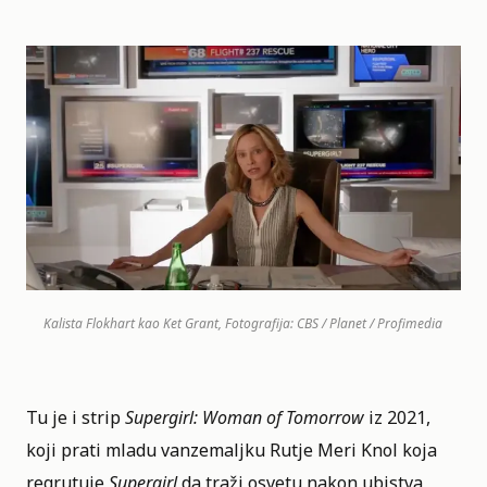
Kalista Flokhart kao Ket Grant, Fotografija: CBS / Planet / Profimedia
Tu je i strip
Supergirl: Woman of Tomorrow
iz 2021,
koji prati mladu vanzemaljku Rutje Meri Knol koja
regrutuje
Supergirl
da traži osvetu nakon ubistva