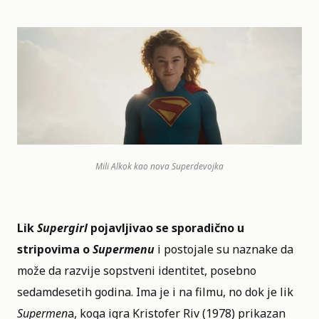
Mili Alkok kao nova Superdevojka
Lik
Supergirl
pojavljivao se sporadično u
stripovima o
Supermenu
i postojale su naznake da
može da razvije sopstveni identitet, posebno
sedamdesetih godina. Ima je i na filmu, no dok je lik
Supermen
a, koga igra Kristofer Riv (1978) prikazan