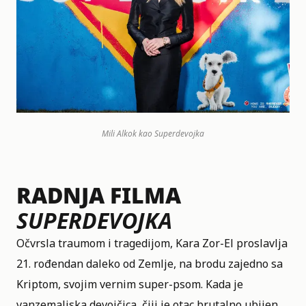
Mili Alkok kao Superdevojka
RADNJA FILMA
SUPERDEVOJKA
Očvrsla traumom i tragedijom, Kara Zor-El proslavlja
21. rođendan daleko od Zemlje, na brodu zajedno sa
Kriptom, svojim vernim super-psom. Kada je
vanzemaljska devojčica, čiji je otac brutalno ubijen,