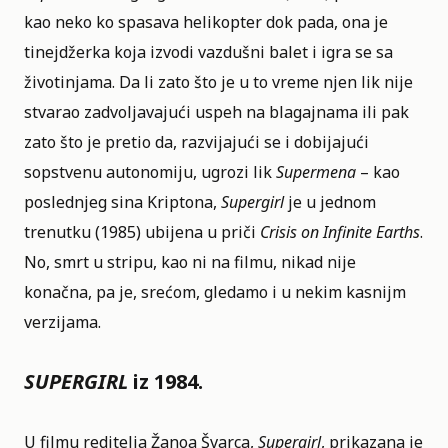
kao neko ko spasava helikopter dok pada, ona je
tinejdžerka koja izvodi vazdušni balet i igra se sa
životinjama. Da li zato što je u to vreme njen lik nije
stvarao zadvoljavajući uspeh na blagajnama ili pak
zato što je pretio da, razvijajući se i dobijajući
sopstvenu autonomiju, ugrozi lik
Supermena
– kao
poslednjeg sina Kriptona,
Supergirl
je u jednom
trenutku (1985) ubijena u priči
Crisis on Infinite Earths
.
No, smrt u stripu, kao ni na filmu, nikad nije
konačna, pa je, srećom, gledamo i u nekim kasnijm
verzijama.
SUPERGIRL
iz 1984.
U filmu reditelja Žanoa Švarca,
Supergirl
, prikazana je