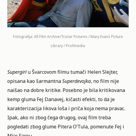
Fotografija: All Film Archive/Tristar Pictures / Mary Evans Picture
Library / Profimedia
Supergirl
u Švarcovom filmu tumači Helen Slejter,
opisana kao šarmantna
Superdevojka
, no film nije
naišao na dobre kritike. Posebno je bila kritikovana
kemp gluma Fej Danavej, kičasti efekti, to da je
karakterizacija likova loša i priča koja nema pravac.
Ipak, ako ni zbog čega drugog, ovaj film treba
pogledati zbog glume Pitera O’Tula, pomenute Fej i
Mije Farou.