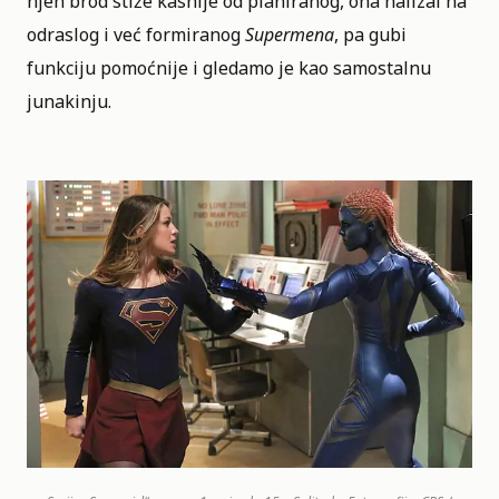
njen brod stiže kasnije od planiranog, ona nailzai na
odraslog i već formiranog
Supermena
, pa gubi
funkciju pomoćnije i gledamo je kao samostalnu
junakinju.