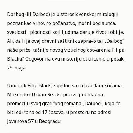
Dažbog (ili Daibog) je u staroslovenskoj mitologiji
poznat kao vrhovno božanstvo, moćni bog sunca,
svetlosti i plodnosti koji ljudima daruje život i obilje.
Ali, da li je ovaj drevni zaštitnik zapravo taj „Daibog”
naše priče, tačnije novog vizuelnog ostvarenja
Filipa
Blacka
? Odgovor na ovu misteriju otkrićemo u petak,
29. maja!
Umetnik
Filip Black
, zajedno sa izdavačkim kućama
Makondo i Urban Reads, poziva publiku na
promociju svog grafičkog romana „Daibog”, koja će
biti održana od 17 časova, u prostoru na adresi
Jovanova 57 u Beogradu.