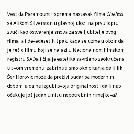
Vest da
Paramount+
sprema nastavak filma
Clueless
sa
Ališom Silverston
u glavnoj ulozi na prvu loptu
zvuči kao ostvarenje snova za sve ljubitelje ovog
filma, a i devedesetih. Ipak, kada se uzme u obzir da
je reč o filmu koji se nalazi u
Nacionalnom filmskom
registru SADa
i čija je estetika savršeno zaokružena
u svom vremenu, zabrinuti smo oko pitanja da li lik
Šer Horovic može da preživi sudar sa modernim
dobom, a da ne izgubi svoju originalnost i da li nas
očekuje još jedan u nizu nepotrebnih rimejkova?