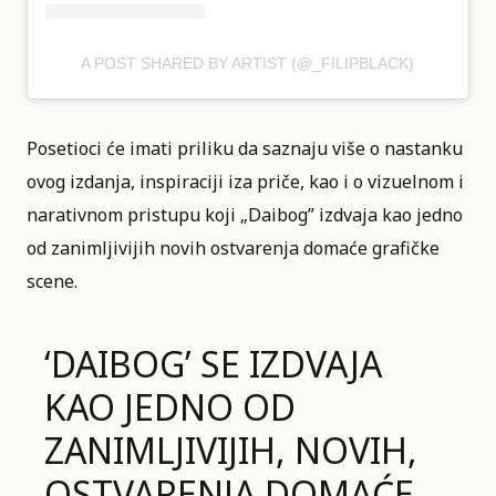
A POST SHARED BY ARTIST (@_FILIPBLACK)
Posetioci će imati priliku da saznaju više o nastanku
ovog izdanja, inspiraciji iza priče, kao i o vizuelnom i
narativnom pristupu koji „Daibog” izdvaja kao jedno
od zanimljivijih novih ostvarenja domaće grafičke
scene.
‘DAIBOG’ SE IZDVAJA
KAO JEDNO OD
ZANIMLJIVIJIH, NOVIH,
OSTVARENJA DOMAĆE