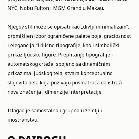
NYC, Nobu Fulton i MGM Grand u Makau.
Njegov stil može se opisati kao „divlji minimalizam“,
promišljen izbor ograničene palete boja, gracioznost
i elegancija ćirilične tipografije, kao i simbolički
prikaz ljudske figure. Preplitanje tipografije i
automatskog crteža, spojeno sa dinamičnim
prikazima ljudskog tela, stvara konceptualno
slojevita dela koja pozivaju posmatrača da istraži
nova značenja i dimenzije interpretacije.
Izlagao je samostalno i grupno u zemlji i
inostranstvu.