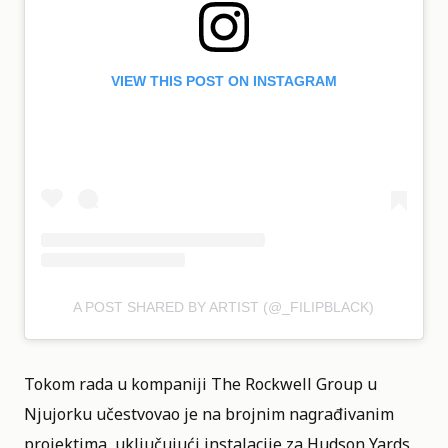
VIEW THIS POST ON INSTAGRAM
A POST SHARED BY ARTIST (@_FILIPBLACK)
Tokom rada u kompaniji The Rockwell Group u
Njujorku učestvovao je na brojnim nagrađivanim
projektima, uključujući instalacije za Hudson Yards