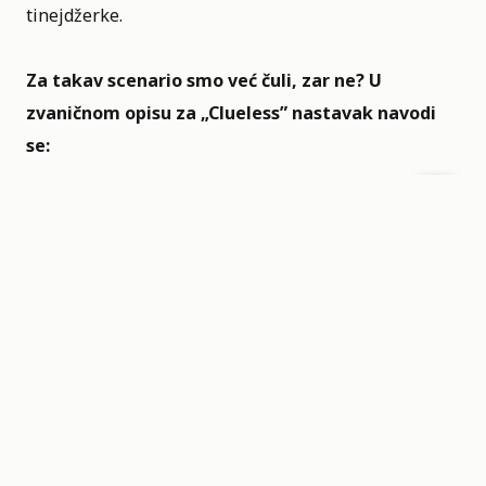
tinejdžerke.
Za takav scenario smo već čuli, zar ne? U
zvaničnom opisu za „Clueless”
nastavak navodi
se:
„Omiljena ikona Beverli Hilsa, Šer Horovic
(Silverston), mnogo toga je postigla: uspešna je
poslovna žena i savladala je izazove majčinstva sve
dok njena ćerka ne krene u srednju školu, kada Šer
otkriva da se zbog vaspitavanja tinejdžerke ponovo
oseća potpuno clueless.“ Međutim i dalje postoji
nada da će serija da nas iznenadi, verovatno ćemo
svi i da je gledamo, ali ostaje bojazan da ćemo biti
razočarani nakon što je odgledamo.