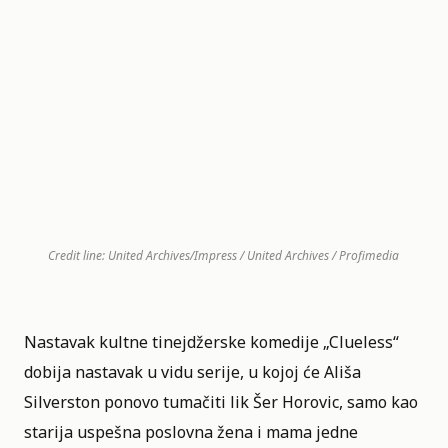
Credit line: United Archives/Impress / United Archives / Profimedia
Nastavak kultne tinejdžerske komedije „
Clueless
“
dobija nastavak u vidu serije, u kojoj će Ališa
Silverston ponovo tumačiti lik Šer Horovic, samo kao
starija uspešna poslovna žena i mama jedne