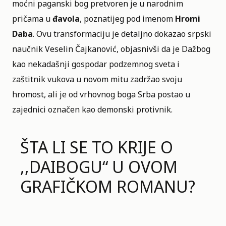
moćni paganski bog pretvoren je u narodnim
pričama u
đavola
, poznatijeg pod imenom
Hromi
Daba
. Ovu transformaciju je detaljno dokazao srpski
naučnik Veselin Čajkanović, objasnivši da je Dažbog
kao nekadašnji gospodar podzemnog sveta i
zaštitnik vukova u novom mitu zadržao svoju
hromost, ali je od vrhovnog boga Srba postao u
zajednici označen kao demonski protivnik.
ŠTA LI SE TO KRIJE O
,,DAIBOGU“ U OVOM
GRAFIČKOM ROMANU?