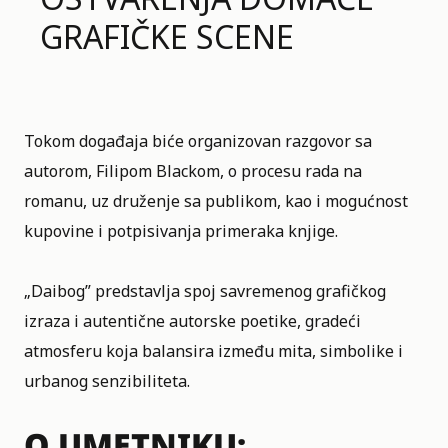
GRAFIČKE SCENE
Tokom događaja biće organizovan razgovor sa
autorom, Filipom Blackom, o procesu rada na
romanu, uz druženje sa publikom, kao i mogućnost
kupovine i potpisivanja primeraka knjige.
„Daibog” predstavlja spoj savremenog grafičkog
izraza i autentične autorske poetike, gradeći
atmosferu koja balansira između mita, simbolike i
urbanog senzibiliteta.
O UMETNIKU: