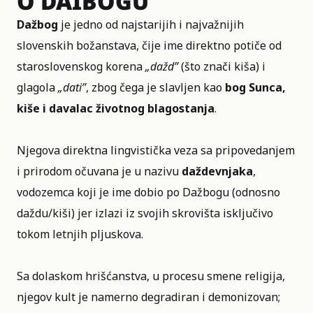
O DAIBOGU
Dažbog
je jedno od najstarijih i najvažnijih
slovenskih božanstava, čije ime direktno potiče od
staroslovenskog korena
„dažd”
(što znači kiša) i
glagola
„dati”
, zbog čega je slavljen kao
bog Sunca,
kiše i davalac životnog blagostanja
.
Njegova direktna lingvistička veza sa pripovedanjem
i prirodom očuvana je u nazivu
daždevnjaka
,
vodozemca koji je ime dobio po Dažbogu (odnosno
daždu/kiši) jer izlazi iz svojih skrovišta isključivo
tokom letnjih pljuskova.
Sa dolaskom hrišćanstva, u procesu smene religija,
njegov kult je namerno degradiran i demonizovan;