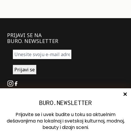
PRIJAVI SE NA
BURO. NEWSLETTER
Instagram
Facebook
BURO.NEWSLETTER
O nama
Oglašavanje
Prijavite se i uvek budite u toku sa aktuelnim
Kontakt
dešavanjima na lokalnoj i svetskoj kulturnoj, modnoj,
beauty i dizajn sceni.