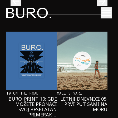
BURO.
Otvori
Onaj jedan proizvod koji stalno selimo sa police u torbe
BURO.MEN
ONAJ JEDAN PROIZVOD KOJI
STALNO SELIMO SA POLICE U
TORBE
10 ON THE ROAD
MALE STVARI
BURO. PRINT 10: GDE
LETNJI DNEVNICI 05:
MOŽETE PRONAĆI
PRVI PUT SAMI NA
SVOJ BESPLATAN
MORU
PRIMERAK U