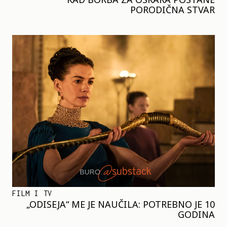
PORODIČNA STVAR
FILM I TV
„ODISEJA“ ME JE NAUČILA: POTREBNO JE 10
GODINA