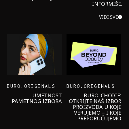
INFORMIŠE.
VIDI SVE
BURO.ORIGINALS
BURO.ORIGINALS
LEVI’S ON THE ROAD
PROBALA SAM NOVU
GARNIER KREMU I
NIKADA NIŠTA
LAGANIJE NISAM
KORISTILA