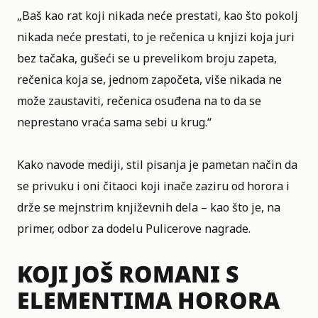
„Baš kao rat koji nikada neće prestati, kao što pokolj
nikada neće prestati, to je rečenica u knjizi koja juri
bez tačaka, gušeći se u prevelikom broju zapeta,
rečenica koja se, jednom započeta, više nikada ne
može zaustaviti, rečenica osuđena na to da se
neprestano vraća sama sebi u krug.“
Kako navode mediji, stil pisanja je pametan način da
se privuku i oni čitaoci koji inače zaziru od horora i
drže se mejnstrim književnih dela – kao što je, na
primer, odbor za dodelu Pulicerove nagrade.
KOJI JOŠ ROMANI S
ELEMENTIMA HORORA