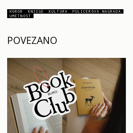
HOROR
KNJIGE
KULTURA
PULICEROVA NAGRADA
UMETNOST
POVEZANO