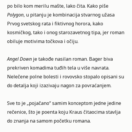
po bilo kom merilu mašte, lako čita. Kako piše
Polygon
, u pitanju je kombinacija stvarnog užasa
Prvog svetskog rata i fiktivnog horora, kako
kosmičkog, tako i onog starozavetnog tipa, jer roman
obiluje motivima točkova i očiju.
Angel Down
je takođe nasilan roman. Bager biva
prekriven komadima tuđih tela u više navrata.
Nelečene polne bolesti i rovovsko stopalo opisani su
do detalja koji izazivaju nagon za povraćanjem.
Sve to je „pojačano“ samim konceptom jedne jedine
rečenice, što je poenta koju Kraus čitaocima stavlja
do znanja na samom početku romana.