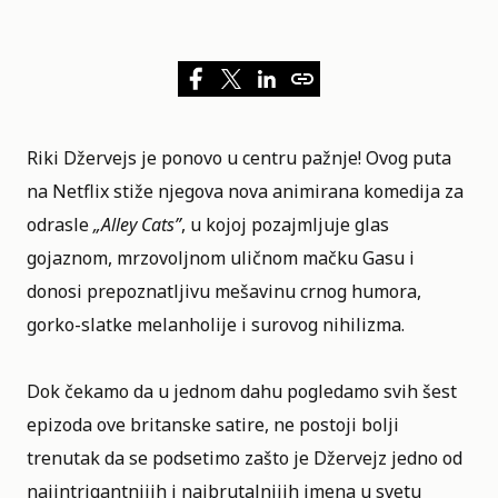
Riki Džervejs je ponovo u centru pažnje! Ovog puta
na
Netflix
stiže njegova nova animirana komedija za
odrasle
„
Alley Cats
”
, u kojoj pozajmljuje glas
gojaznom, mrzovoljnom uličnom mačku Gasu i
donosi prepoznatljivu mešavinu crnog humora,
gorko-slatke melanholije i surovog nihilizma.
Dok čekamo da u jednom dahu pogledamo svih šest
epizoda ove britanske satire, ne postoji bolji
trenutak da se podsetimo zašto je Džervejz jedno od
najintrigantnijih i najbrutalnijih imena u svetu