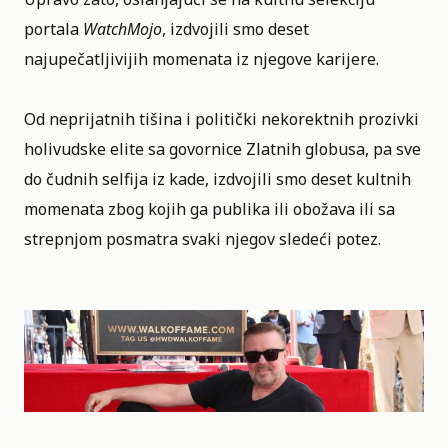
portala
WatchMojo
, izdvojili smo deset
najupečatljivijih momenata iz njegove karijere.
Od neprijatnih tišina i politički nekorektnih prozivki
holivudske elite sa govornice Zlatnih globusa, pa sve
do čudnih selfija iz kade, izdvojili smo deset kultnih
momenata zbog kojih ga publika ili obožava ili sa
strepnjom posmatra svaki njegov sledeći potez.