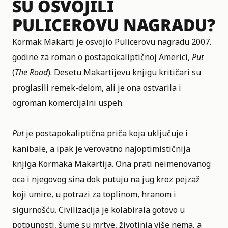
SU OSVOJILI
PULICEROVU NAGRADU?
Kormak Makarti je osvojio Pulicerovu nagradu 2007.
godine za roman o postapokaliptičnoj Americi,
Put
(
The Road
). Desetu Makartijevu knjigu kritičari su
proglasili remek-delom, ali je ona ostvarila i
ogroman komercijalni uspeh.
Put
je postapokaliptična priča koja uključuje i
kanibale, a ipak je verovatno najoptimističnija
knjiga Kormaka Makartija. Ona prati neimenovanog
oca i njegovog sina dok putuju na jug kroz pejzaž
koji umire, u potrazi za toplinom, hranom i
sigurnošću. Civilizacija je kolabirala gotovo u
potpunosti, šume su mrtve, životinja više nema, a