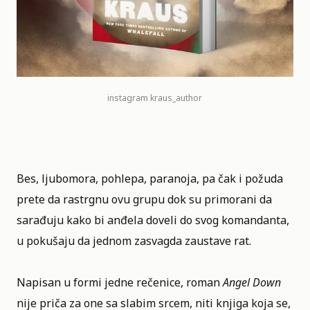
instagram
kraus_author
Bes, ljubomora, pohlepa, paranoja, pa čak i požuda
prete da rastrgnu ovu grupu dok su primorani da
sarađuju kako bi anđela doveli do svog komandanta,
u pokušaju da jednom zasvagda zaustave rat.
Napisan u formi jedne rečenice, roman
Angel Down
nije priča za one sa slabim srcem, niti knjiga koja se,