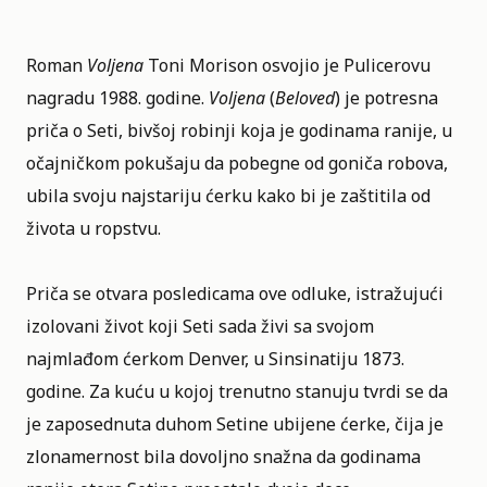
Roman
Voljena
Toni Morison osvojio je Pulicerovu
nagradu 1988. godine.
Voljena
(
Beloved
) je potresna
priča o Seti, bivšoj robinji koja je godinama ranije, u
očajničkom pokušaju da pobegne od goniča robova,
ubila svoju najstariju ćerku kako bi je zaštitila od
života u ropstvu.
Priča se otvara posledicama ove odluke, istražujući
izolovani život koji Seti sada živi sa svojom
najmlađom ćerkom Denver, u Sinsinatiju 1873.
godine. Za kuću u kojoj trenutno stanuju tvrdi se da
je zaposednuta duhom Setine ubijene ćerke, čija je
zlonamernost bila dovoljno snažna da godinama