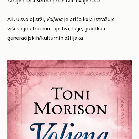
ranije otera Setino preostalo dvoje dece.
Ali, u svojoj srži,
Voljena
je priča koja istražuje
višeslojnu traumu ropstva, tuge, gubitka i
generacijskih/kulturnih ožiljaka.