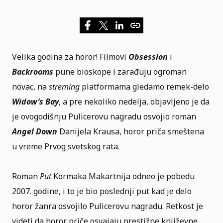
Velika godina za horor! Filmovi
Obsession
i
Backrooms
pune bioskope i zarađuju ogroman
novac, na
streming
platformama gledamo remek-delo
Widow’s Bay
, a pre nekoliko nedelja, objavljeno je da
je ovogodišnju Pulicerovu nagradu osvojio roman
Angel Down
Danijela Krausa, horor priča smeštena
u vreme Prvog svetskog rata.
Roman
Put
Kormaka Makartnija odneo je pobedu
2007. godine, i to je bio poslednji put kad je delo
horor žanra osvojilo Pulicerovu nagradu. Retkost je
videti da horor priče osvajaju prestižne književne