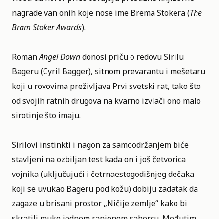
nagrade van onih koje nose ime Brema Stokera (
The
Bram Stoker Awards
).
Roman
Angel Down
donosi priču o redovu Sirilu
Bageru (Cyril Bagger), sitnom prevarantu i mešetaru
koji u rovovima preživljava Prvi svetski rat, tako što
od svojih ratnih drugova na kvarno izvlači ono malo
sirotinje što imaju.
Sirilovi instinkti i nagon za samoodržanjem biće
stavljeni na ozbiljan test kada on i još četvorica
vojnika (uključujući i četrnaestogodišnjeg dečaka
koji se uvukao Bageru pod kožu) dobiju zadatak da
zagaze u brisani prostor „Ničije zemlje“ kako bi
skratili muke jednom ranjenom saborcu. Međutim,