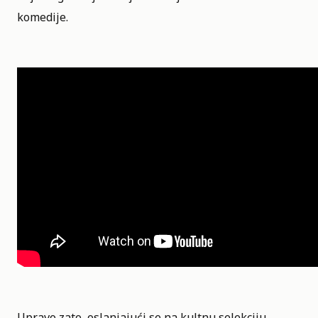
komedije.
Upravo zato, oslanjajući se na kultnu selekciju