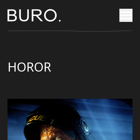
Otvori
HOROR