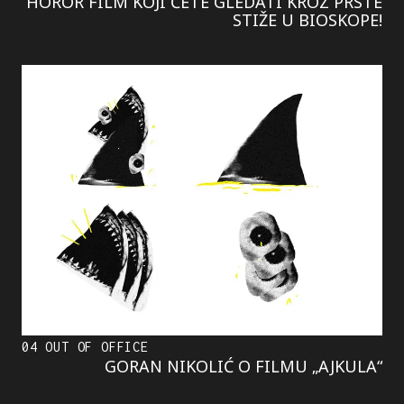
HOROR FILM KOJI ĆETE GLEDATI KROZ PRSTE
STIŽE U BIOSKOPE!
04 OUT OF OFFICE
GORAN NIKOLIĆ O FILMU „AJKULA“