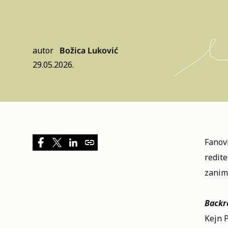
autor
Božica Luković
29.05.2026.
Fanovi
redite
zaniml
Backr
Kejn P