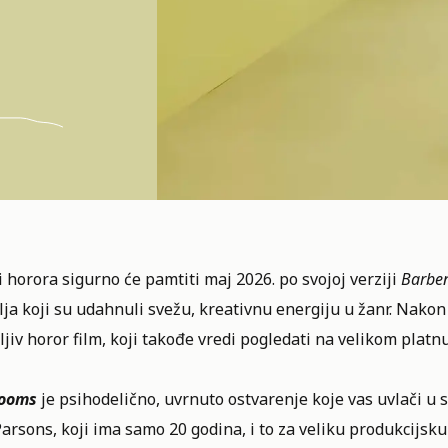
 horora sigurno će pamtiti maj 2026. po svojoj verziji
Barbe
lja koji su udahnuli svežu, kreativnu energiju u žanr. Nako
jiv horor film, koji takođe vredi pogledati na velikom platn
ooms
je psihodelično, uvrnuto ostvarenje koje vas uvlači u s
arsons, koji ima samo 20 godina, i to za veliku produkcijsk