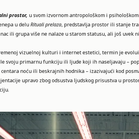
lni prostor,
u svom izvornom antropološkom i psihološkom sm
enepa u delu
Rituali prelaza
, predstavlja prostor ili stanje 
nac ili grupa više ne nalaze u starom statusu, ali još uvek ni
emenoj vizuelnoj kulturi i internet estetici, termin je evolu
le svoju primarnu funkciju ili ljude koji ih naseljavaju – 
 centara noću ili beskrajnih hodnika – izazivajući kod posma
jentacije upravo zbog odsustva ljudskog prisustva u prostori
ciju.