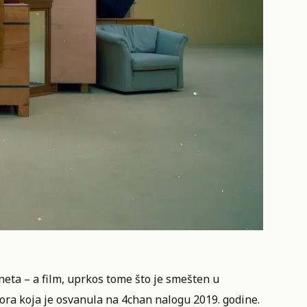
neta – a film, uprkos tome što je smešten u
ora koja je osvanula na 4chan nalogu 2019. godine.