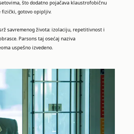
etovima, što dodatno pojačava klaustrofobičnu
izički, gotovo opipljiv.
ž savremenog života: izolaciju, repetitivnost i
obrasce. Parsons taj osećaj naziva
 veoma uspešno izvedeno.