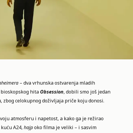
nheimera
– dva vrhunska ostvarenja mladih
n bioskopskog hita
Obsession
, dobili smo još jedan
u, zbog celokupnog doživljaja priče koju donosi.
voju atmosferu i napetost, a kako ga je režirao
u kuću A24,
hajp
oko filma je veliki – i sasvim