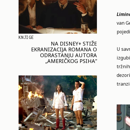
Limina
van G
pojedi
KNJIGE
NA DISNEY+ STIŽE
EKRANIZACIJA ROMANA O
U savr
ODRASTANJU AUTORA
izgubi
„AMERIČKOG PSIHA“
tržnih
dezori
tranzi