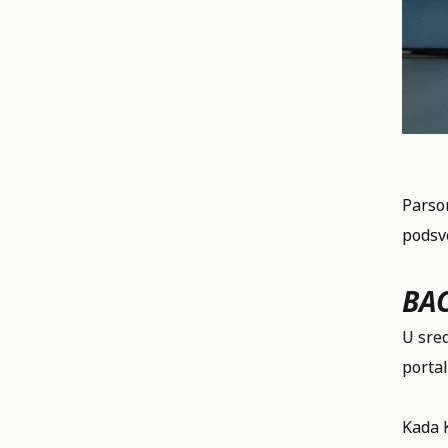
Parson
podsv
BA
U sred
portal
Kada K