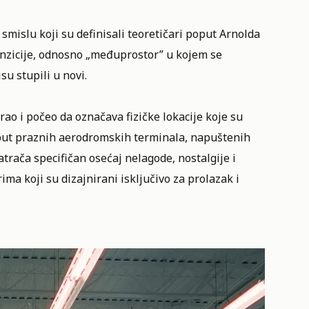
islu koji su definisali teoretičari poput Arnolda
tranzicije, odnosno „međuprostor” u kojem se
su stupili u novi.
irao i počeo da označava fizičke lokacije koje su
poput praznih aerodromskih terminala, napuštenih
trača specifičan osećaj nelagode, nostalgije i
ma koji su dizajnirani isključivo za prolazak i