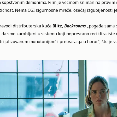
 sopstvenim demonima. Film je većinom sniman na pravim s
ičnost. Nema CGI sigurnosne mreže, osećaj izgubljenosti je f
navodi distributerska kuća
Blitz
,
Backrooms
„pogađa samu sr
 da smo zarobljeni u sistemu koji neprestano reciklira iste 
trijalizovanom monotonijom’ i pretvara ga u horor“, što je