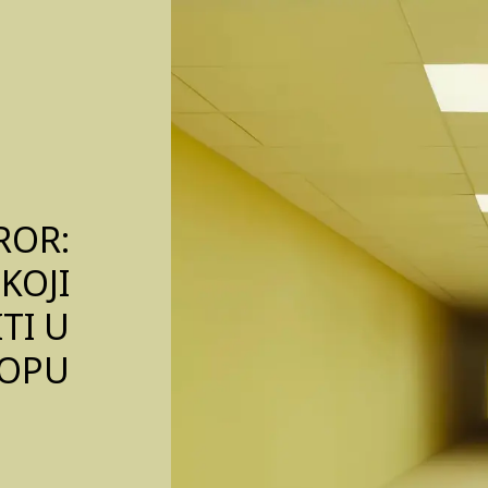
ROR:
KOJI
TI U
KOPU