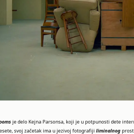
ooms
je delo Kejna Parsonsa, koji je u potpunosti dete inter
sete, svoj začetak ima u jezivoj fotografiji
liminalnog
prost