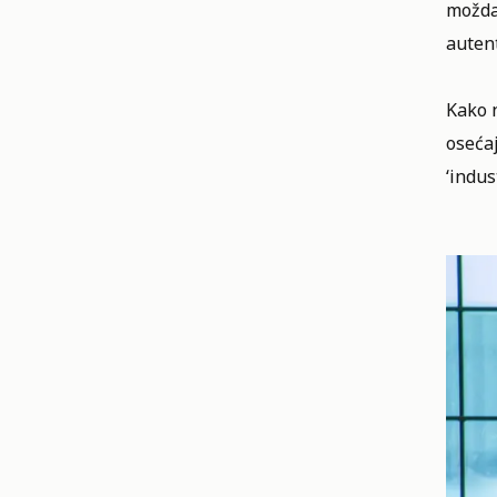
možda
autent
Kako 
osećaj
‘indus