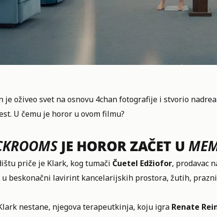
 je oživeo svet na osnovu 4chan fotografije i stvorio nadre
est. U čemu je horor u ovom filmu?
CKROOMS
JE HOROR ZAČET U
ME
ištu priče je Klark, kog tumači
Čuetel Edžiofor
, prodavac n
 u beskonačni lavirint kancelarijskih prostora, žutih, prazn
lark nestane, njegova terapeutkinja, koju igra
Renate Rei