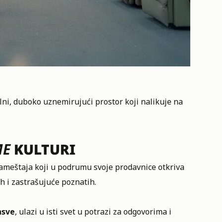
alni, duboko uznemirujući prostor koji nalikuje na
ME
KULTURI
ameštaja koji u podrumu svoje prodavnice otkriva
ih i zastrašujuće poznatih.
nsve
, ulazi u isti svet u potrazi za odgovorima i