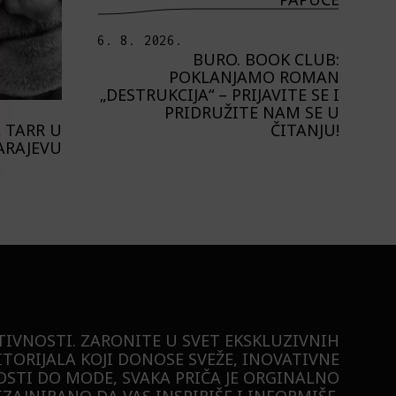
6. 8. 2026.
BURO. BOOK CLUB:
POKLANJAMO ROMAN
„DESTRUKCIJA“ – PRIJAVITE SE I
PRIDRUŽITE NAM SE U
ČITANJU!
 TARR U
ARAJEVU
TIVNOSTI. ZARONITE U SVET EKSKLUZIVNIH
ITORIJALA KOJI DONOSE SVEŽE, INOVATIVNE
STI DO MODE, SVAKA PRIČA JE ORGINALNO