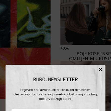
KOSA
BOJE KOSE INS
OMILJENIM UKUSI
BURO.NEWSLETTER
Prijavite se i uvek budite u toku sa aktuelnim
dešavanjima na lokalnoj i svetskoj kulturnoj, modnoj,
beauty i dizajn sceni.