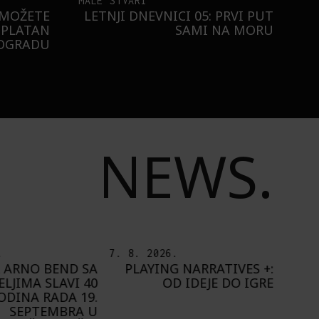
MALE STVARI
 MOŽETE
LETNJI DNEVNICI 05: PRVI PUT
SPLATAN
SAMI NA MORU
EOGRADU
NEWS.
.
7. 8. 2026.
6. 8.
 ARNO BEND SA
PLAYING NARRATIVES +:
ELJIMA SLAVI 40
OD IDEJE DO IGRE
ODINA RADA 19.
A
SEPTEMBRA U