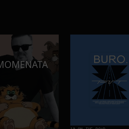
Neobična priča o bliznakinjama
FILM I TV
 MOMENATA
NEOBIČNA PR
BLIZNAKINJA
INSPIRISALE
FILM