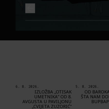
6. 8. 2026.
5. 8. 2026.
ES +:
IZLOŽBA „OTISAK
OD BAROKA
 IGRE
UMETNIKA“ OD 8.
ŠTA NAM DO
AVGUSTA U PAVILJONU
BUPBAP 
„CVIJETA ZUZORIĆ“