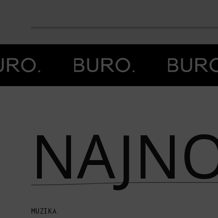
Prethodna slika
Next image
NAJNO
MUZIKA