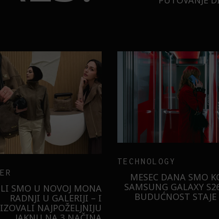
PUTOVANJE DI
BURO.ORIGINALS
INSA
GARNIER
ZNATE LI ŠTA JE
A NIŠTA
SORBETIZACIJA? OTKRIJTE
RISTILA
TAJNU LAGANE NEGE KOŽE
ST