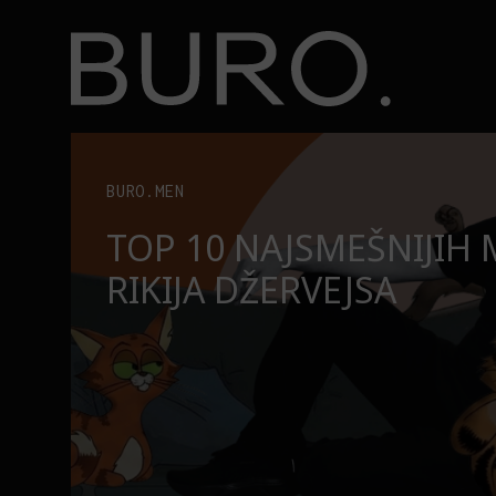
BURO.
Top 10 najsmešnijih momenata Rikija Džervejsa
BURO.MEN
TOP 10 NAJSMEŠNIJIH
RIKIJA DŽERVEJSA