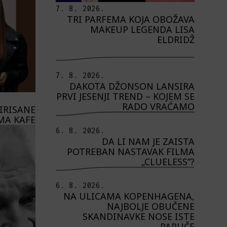
7. 8. 2026.
TRI PARFEMA KOJA OBOŽAVA
MAKEUP LEGENDA LISA
ELDRIDŽ
7. 8. 2026.
DAKOTA DŽONSON LANSIRA
PRVI JESENJI TREND – KOJEM SE
RADO VRAĆAMO
PIRISANE
MA KAFE
6. 8. 2026.
DA LI NAM JE ZAISTA
POTREBAN NASTAVAK FILMA
„CLUELESS”?
6. 8. 2026.
NA ULICAMA KOPENHAGENA,
NAJBOLJE OBUČENE
SKANDINAVKE NOSE ISTE
PAPUČE