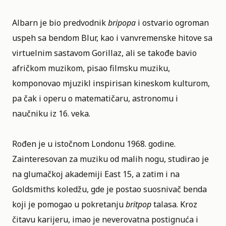
Albarn je bio predvodnik
bripopa
i ostvario ogroman
uspeh sa bendom Blur, kao i vanvremenske hitove sa
virtuelnim sastavom Gorillaz, ali se takođe bavio
afričkom muzikom, pisao filmsku muziku,
komponovao mjuzikl inspirisan kineskom kulturom,
pa čak i operu o matematičaru, astronomu i
naučniku iz 16. veka.
Rođen je u istočnom Londonu 1968. godine.
Zainteresovan za muziku od malih nogu, studirao je
na glumačkoj akademiji East 15, a zatim i na
Goldsmiths koledžu, gde je postao suosnivač
benda
koji je pomogao u pokretanju
britpop
talasa. Kroz
čitavu karijeru, imao je neverovatna postignuća i