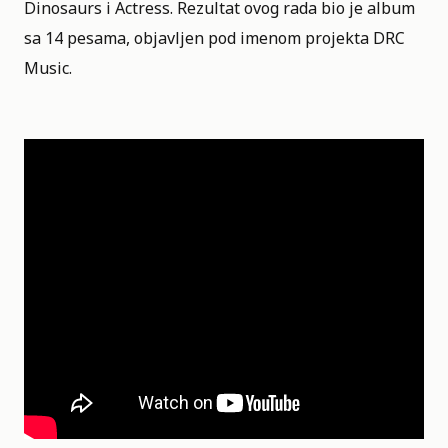
Dinosaurs i Actress. Rezultat ovog rada bio je album
sa 14 pesama, objavljen pod imenom projekta DRC
Music.