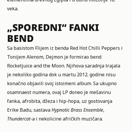
veka.
„SPOREDNI“ FANKI
BEND
Sa basistom Flijem iz benda Red Hot Chilli Peppers i
Tonijem Alenom, Dejmon je formirao bend
Rocketjuice and the Moon. Njihova saradnja trajala
je nekoliko godina dok u martu 2012. godine nisu
konačno objavili svoj istoimeni album. Sa ukupno
osamnaest numera, ovaj LP doneo je mešavinu
fanka, afrobita, džeza i hip-hopa, uz gostovanja
Erike Badu, sastava
Hypnotic Brass Ensemble
,
Thundercat
-a i nekolicine afričkih muzičara.