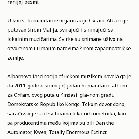
ranijoj pesmi.
U korist humanitarne organizacije Oxfam, Albarn je
putovao širom Malija, svirajući i snimajući sa
lokalnim muzičarima. Svirke su snimane uživo na
otvorenom i u malim barovima širom zapadnoafričke
zemlje.
Albarnova fascinacija afričkom muzikom navela ga je
da 2011. godine snimi još jedan humanitarni album
za Oxfam, ovog puta u Kinšasi, glavnom gradu
Demokratske Republike Kongo. Tokom devet dana,
sarađivao je sa desetinama lokalnih umetnika, kao i
sa producentima među kojima su bili Dan the
Automator, Kwes, Totally Enormous Extinct