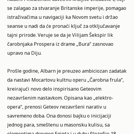
se zalagao za stvaranje Britanske imperije, pomagao
istraživačima u navigaciji ka Novom svetu i držao
seanse u nadi da će pronaći ključ za otključavanje
tajni prirode. Veruje se da je Vilijam Šekspir lik
čarobnjaka Prospera iz drame „Bura“ zasnovao
upravo na Diju.
Prošle godine, Albarn je preuzeo ambiciozan zadatak
da nastavi Mocartovu kultnu operu „Čarobna frula“,
kreirajući novo delo inspirisano Geteovim
nezavršenim nastavkom. Opisana kao „elektro-
opera“, prenosi Geteov nezavršeni narativ u
savremeno doba. Ona donosi bajku o inicijaciji
jednog para, smeštenu u masonsku kulisu, sa
elementima drevnog Egipta i u duhu filozofije 18.