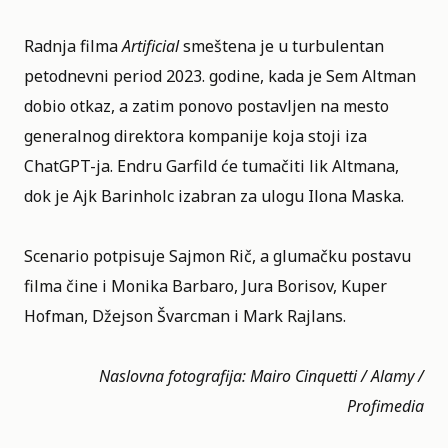
Radnja filma
Artificial
smeštena je u turbulentan
petodnevni period 2023. godine, kada je Sem Altman
dobio otkaz, a zatim ponovo postavljen na mesto
generalnog direktora kompanije koja stoji iza
ChatGPT-ja. Endru Garfild će tumačiti lik Altmana,
dok je Ajk Barinholc izabran za ulogu Ilona Maska.
Scenario potpisuje Sajmon Rič, a glumačku postavu
filma čine i Monika Barbaro, Jura Borisov, Kuper
Hofman, Džejson Švarcman i Mark Rajlans.
Naslovna fotografija: Mairo Cinquetti / Alamy /
Profimedia