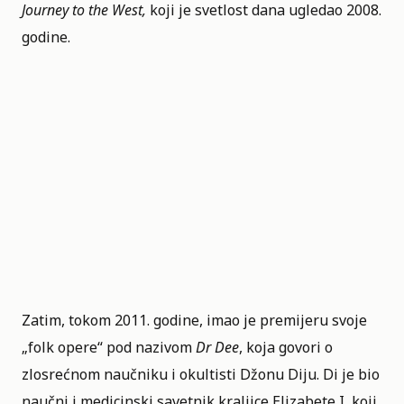
Journey to the West,
koji je svetlost dana ugledao 2008.
godine.
Zatim, tokom 2011. godine, imao je premijeru svoje
„folk opere“ pod nazivom
Dr Dee
, koja govori o
zlosrećnom naučniku i okultisti Džonu Diju. Di je bio
naučni i medicinski savetnik kraljice Elizabete I, koji