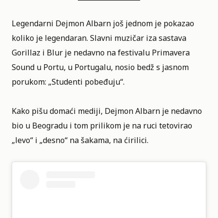
Legendarni Dejmon Albarn još jednom je pokazao
koliko je legendaran. Slavni muzičar iza sastava
Gorillaz i Blur je nedavno na festivalu Primavera
Sound u Portu, u Portugalu, nosio bedž s jasnom
porukom: „Studenti pobeđuju“.
Kako pišu domaći mediji, Dejmon Albarn je nedavno
bio u Beogradu i tom prilikom je na ruci tetovirao
„levo“ i „desno“ na šakama, na ćirilici.