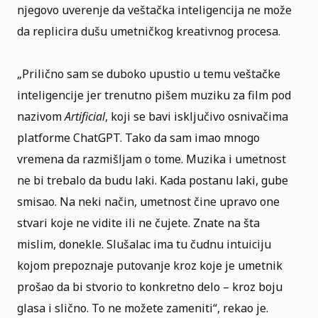
njegovo uverenje da veštačka inteligencija ne može
da replicira dušu umetničkog kreativnog procesa.
„Prilično sam se duboko upustio u temu veštačke
inteligencije jer trenutno pišem muziku za film pod
nazivom
Artificial
, koji se bavi isključivo osnivačima
platforme ChatGPT. Tako da sam imao mnogo
vremena da razmišljam o tome. Muzika i umetnost
ne bi trebalo da budu laki. Kada postanu laki, gube
smisao. Na neki način, umetnost čine upravo one
stvari koje ne vidite ili ne čujete. Znate na šta
mislim, donekle. Slušalac ima tu čudnu intuiciju
kojom prepoznaje putovanje kroz koje je umetnik
prošao da bi stvorio to konkretno delo – kroz boju
glasa i slično. To ne možete zameniti“, rekao je.