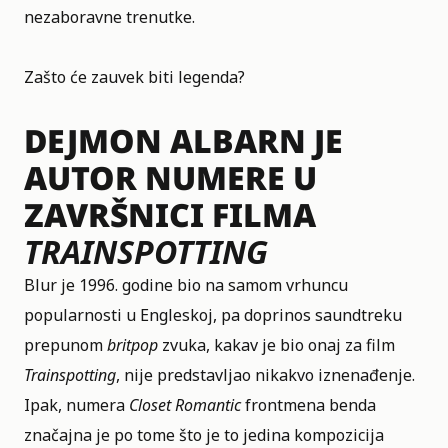
nezaboravne trenutke.
Zašto će zauvek biti legenda?
DEJMON ALBARN JE
AUTOR NUMERE U
ZAVRŠNICI FILMA
TRAINSPOTTING
Blur je 1996. godine bio na samom vrhuncu
popularnosti u Engleskoj, pa doprinos saundtreku
prepunom
britpop
zvuka, kakav je bio onaj za film
Trainspotting
, nije predstavljao nikakvo iznenađenje.
Ipak, numera
Closet Romantic
frontmena benda
značajna je po tome što je to jedina kompozicija