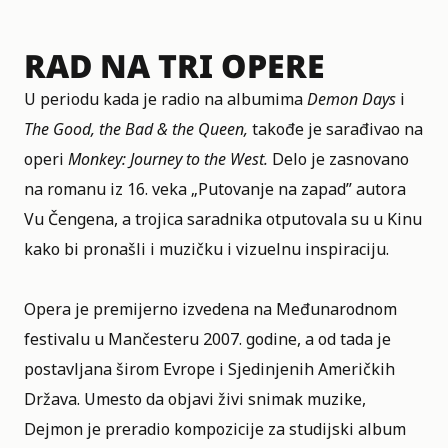
RAD NA TRI OPERE
U periodu kada je radio na albumima
Demon Days
i
The Good, the Bad & the Queen,
takođe je sarađivao na
operi
Monkey: Journey to the West.
Delo je zasnovano
na romanu iz 16. veka „Putovanje na zapad” autora
Vu Čengena, a trojica saradnika otputovala su u Kinu
kako bi pronašli i muzičku i vizuelnu inspiraciju.
Opera je premijerno izvedena na Međunarodnom
festivalu u Mančesteru 2007. godine, a od tada je
postavljana širom Evrope i Sjedinjenih Američkih
Država. Umesto da objavi živi snimak muzike,
Dejmon je preradio kompozicije za studijski album