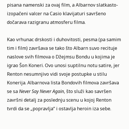
pisana namenski za ovaj film, a Albarnov slatkasto-
izopačeni valcer na Casio klavijaturi savršeno
dočarava razigranu atmosferu filma.
Kao vrhunac drskosti i duhovitosti, pesma (pa samim
tim i film) završava se tako što Albarn suvo recituje
naslove svih filmova o Džejmsu Bondu u kojima je
igrao Šon Koneri. Ovo unosi suptilnu notu satire, jer
Renton nesumnjivo vidi svoje postupke u stilu
Konerija. Albarnova lista Bondovih filmova završava
se sa
Never Say Never Again
, što služi kao savršen
završni detalj za poslednju scenu u kojoj Renton
tvrdi da se „popravlja“ i ostavlja heroin iza sebe.