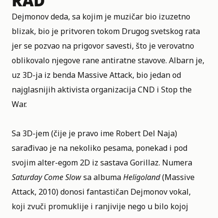
RAD
Dejmonov deda, sa kojim je muzičar bio izuzetno
blizak, bio je pritvoren tokom Drugog svetskog rata
jer se pozvao na prigovor savesti, što je verovatno
oblikovalo njegove rane antiratne stavove. Albarn je,
uz 3D-ja iz benda Massive Attack, bio jedan od
najglasnijih aktivista organizacija CND i Stop the
War.
Sa 3D-jem (čije je pravo ime Robert Del Naja)
sarađivao je na nekoliko pesama, ponekad i pod
svojim alter-egom 2D iz sastava Gorillaz. Numera
Saturday Come Slow
sa albuma
Heligoland
(Massive
Attack, 2010) donosi fantastičan Dejmonov vokal,
koji zvuči promuklije i ranjivije nego u bilo kojoj