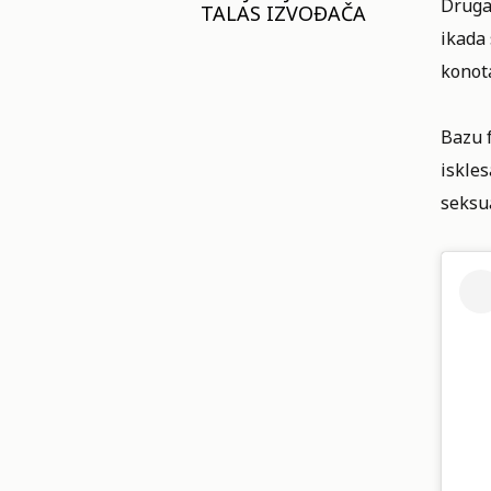
Druga
TALAS IZVOĐAČA
ikada 
konota
Bazu f
iskles
seksua