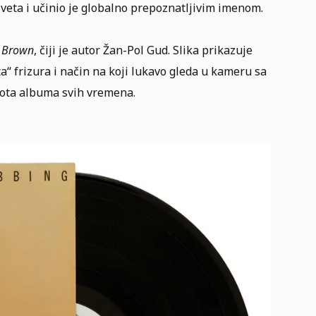
sveta i učinio je globalno prepoznatljivim imenom.
n Brown
, čiji je autor Žan-Pol Gud. Slika prikazuje
“ frizura i način na koji lukavo gleda u kameru sa
mota albuma svih vremena.