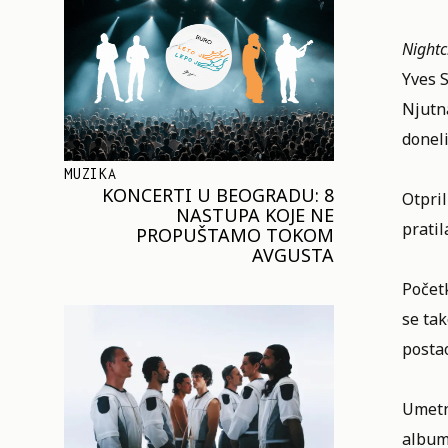
Nightc
Yves S
Njutna
donel
MUZIKA
KONCERTI U BEOGRADU: 8
Otpril
NASTUPA KOJE NE
prati
PROPUŠTAMO TOKOM
AVGUSTA
Počet
se tak
postao
Umetni
albuma