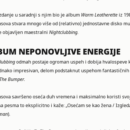
zdanje u saradnji s njim bio je album
Warm Leatherette
iz 19
ova stvara mnogo više od (relativno) jednostavne disko muzi
e objavljen maestralni
Nightclubbing
.
BUM NEPONOVLJIVE ENERGIJE
lubbing
odmah postaje ogroman uspeh i dobija hvalospeve kr
dnako impresivan, delom podstaknut uspehom fantastičnih
 The Bumper
.
sova savršeno oseća duh vremena i maksimalno koristi svoj i
a pesma to eksplicitno i kaže: „Osećam se kao žena / Izgle
 man
).