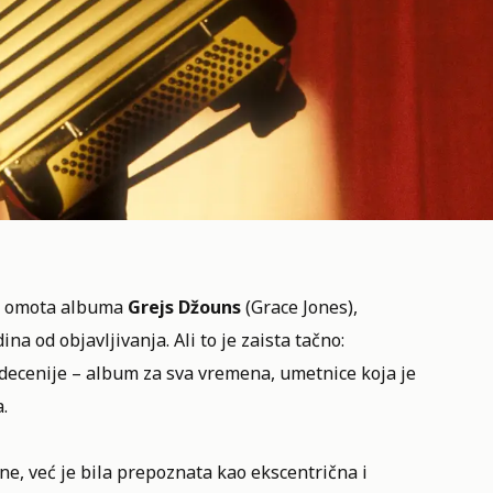
ka omota albuma
Grejs Džouns
(Grace Jones),
ina od objavljivanja. Ali to je zaista tačno:
ri decenije – album za sva vremena, umetnice koja je
.
ine, već je bila prepoznata kao ekscentrična i