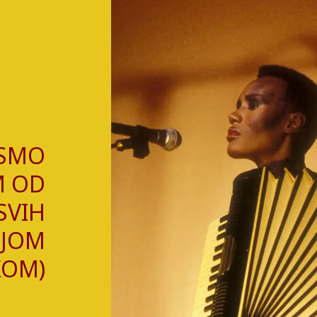
 SMO
M OD
SVIH
LJOM
KOM)