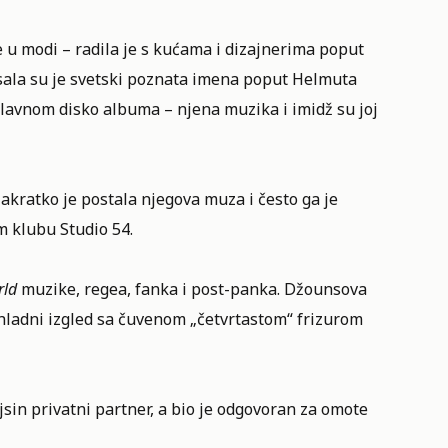
 u modi – radila je s kućama i dizajnerima poput
fisala su je svetski poznata imena poput Helmuta
glavnom disko albuma – njena muzika i imidž su joj
Nakratko je postala njegova muza i često ga je
 klubu Studio 54.
rld
muzike, regea, fanka i post-panka. Džounsova
 hladni izgled sa čuvenom „četvrtastom“ frizurom
ejsin privatni partner, a bio je odgovoran za omote