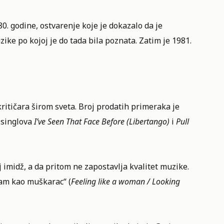
80. godine, ostvarenje koje je dokazalo da je
ke po kojoj je do tada bila poznata. Zatim je 1981.
itičara širom sveta. Broj prodatih primeraka je
 singlova
I’ve Seen That Face Before (Libertango)
i
Pull
midž, a da pritom ne zapostavlja kvalitet muzike.
dam kao muškarac“ (
Feeling like a woman / Looking