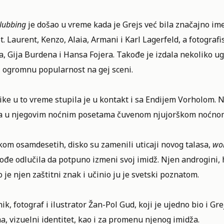
lubbing
je došao u vreme kada je Grejs već bila značajno ime
t. Laurent, Kenzo, Alaia, Armani i Karl Lagerfeld, a fotogra
, Gija Burdena i Hansa Fojera. Takođe je izdala nekoliko u
i ogromnu popularnost na gej sceni.
ike u to vreme stupila je u kontakt i sa Endijem Vorholom. 
la u njegovim noćnim posetama čuvenom njujorškom noćnom
kom osamdesetih, disko su zamenili uticaji novog talasa,
wo
ođe odlučila da potpuno izmeni svoj imidž. Njen androgini,
 je njen zaštitni znak i učinio ju je svetski poznatom.
k, fotograf i ilustrator Žan-Pol Gud, koji je ujedno bio i Gr
, vizuelni identitet, kao i za promenu njenog imidža.