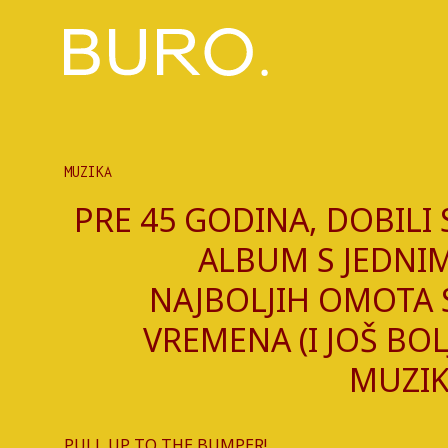
MUZIKA
PRE 45 GODINA, DOBILI
ALBUM S JEDNI
NAJBOLJIH OMOTA 
VREMENA (I JOŠ BO
MUZI
PULL UP TO THE BUMPER!