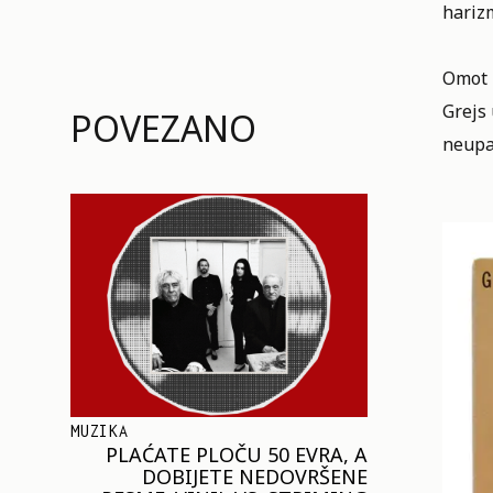
harizm
Omot 
Grejs 
POVEZANO
neupa
MUZIKA
PLAĆATE PLOČU 50 EVRA, A
DOBIJETE NEDOVRŠENE