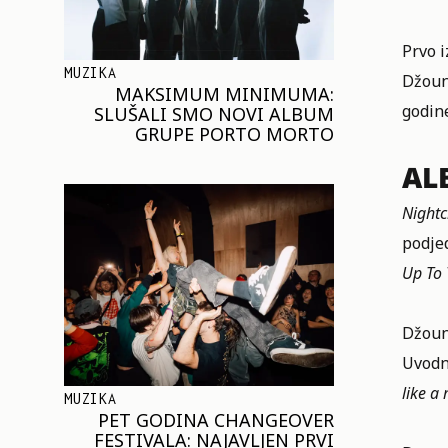
Prvo i
MUZIKA
Džouns
MAKSIMUM MINIMUMA:
godin
SLUŠALI SMO NOVI ALBUM
GRUPE PORTO MORTO
AL
Nightc
podje
Up To
Džoun
Uvodn
like a
MUZIKA
PET GODINA CHANGEOVER
FESTIVALA: NAJAVLJEN PRVI