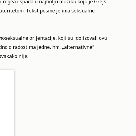
i regea i spada u najbolju muziku koju je Grejs
autoritetom. Tekst pesme je ima seksualne
seksualne orijentacije, koji su idolizovali ovu
dno o radostima jedne, hm, „alternativne“
svakako nije.