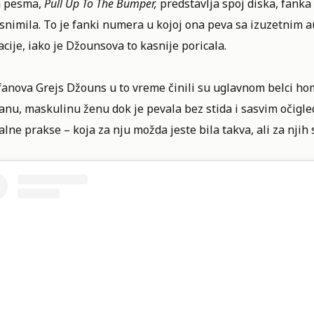
 pesma,
Pull Up To The Bumper,
predstavlja spoj diska, fanka 
snimila. To je fanki numera u kojoj ona peva sa izuzetnim 
cije, iako je Džounsova to kasnije poricala.
anova Grejs Džouns u to vreme činili su uglavnom belci homo
anu, maskulinu ženu dok je pevala bez stida i sasvim očigle
lne prakse – koja za nju možda jeste bila takva, ali za njih 