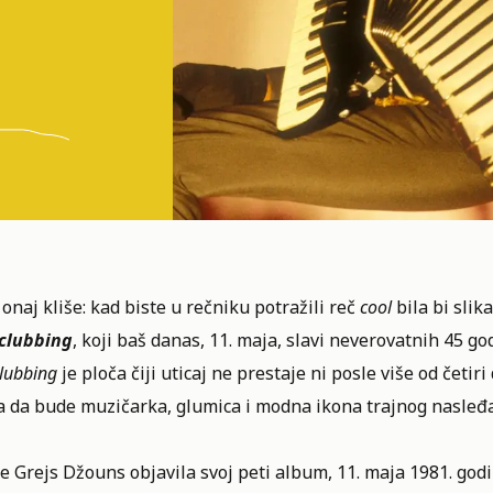
onaj kliše: kad biste u rečniku potražili reč
cool
bila bi sli
clubbing
, koji baš danas, 11. maja, slavi neverovatnih 45 god
lubbing
je ploča čiji uticaj ne prestaje ni posle više od četi
a da bude muzičarka, glumica i modna ikona trajnog nasleđa
e Grejs Džouns objavila svoj peti
album
, 11. maja 1981. god