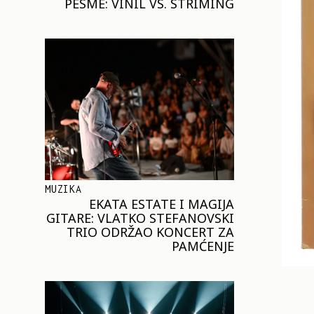
PESME: VINIL VS. STRIMING
MUZIKA
EKATA ESTATE I MAGIJA
GITARE: VLATKO STEFANOVSKI
TRIO ODRŽAO KONCERT ZA
PAMĆENJE