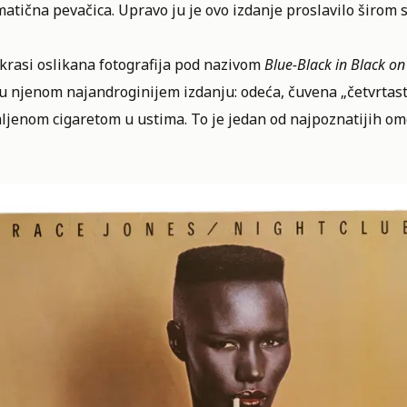
atična pevačica. Upravo ju je ovo izdanje proslavilo širom 
krasi oslikana fotografija pod nazivom
Blue-Black in Black o
u njenom najandroginijem izdanju: odeća, čuvena „četvrtasta
ljenom cigaretom u ustima. To je jedan od najpoznatijih o