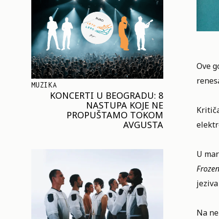
Ove go
renes
MUZIKA
KONCERTI U BEOGRADU: 8
NASTUPA KOJE NE
Kritič
PROPUŠTAMO TOKOM
AVGUSTA
elektr
U mart
Froze
jeziva
Na nek