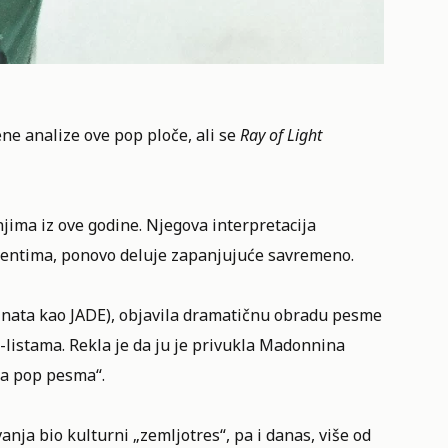
ne analize ove pop ploče, ali se
Ray of Light
jima iz ove godine. Njegova interpretacija
entima, ponovo deluje zapanjujuće savremeno.
poznata kao JADE), objavila dramatičnu obradu pesme
-listama. Rekla je da ju je privukla Madonnina
na pop pesma“.
ivanja bio kulturni „zemljotres“, pa i danas, više od