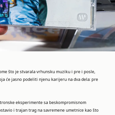
me što je stvarala vrhunsku muziku i pre i posle,
ja će jasno podeliti njenu karijeru na dva dela: pre
elektronske eksperimente sa beskompromisnom
stavio i trajan trag na savremene umetnice kao što