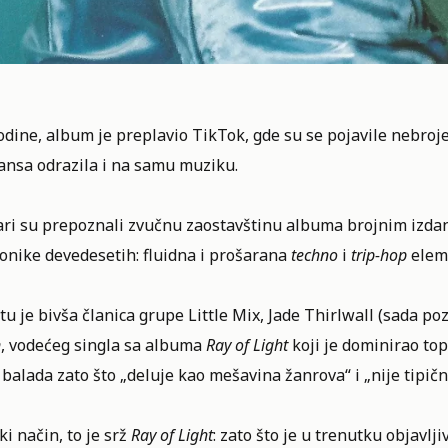
dine, album je preplavio TikTok, gde su se pojavile nebroje
ansa odrazila i na samu muziku.
ari su prepoznali zvučnu zaostavštinu albuma brojnim izdan
onike devedesetih: fluidna i prošarana
techno
i
trip-hop
elem
u je bivša članica grupe Little Mix, Jade Thirlwall (sada 
n
, vodećeg singla sa albuma
Ray of Light
koji je dominirao top
 balada zato što „deluje kao mešavina žanrova“ i „nije tipič
i način, to je srž
Ray of Light
: zato što je u trenutku objavlj