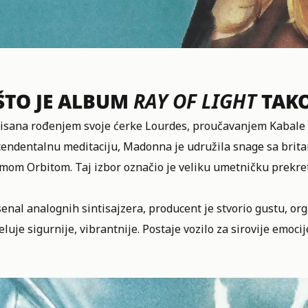
ŠTO JE ALBUM
RAY OF LIGHT
TAKO
risana rođenjem svoje ćerke Lourdes, proučavanjem Kabale 
cendentalnu meditaciju, Madonna je udružila snage sa brit
amom Orbitom. Taj izbor označio je veliku umetničku prekre
enal analognih sintisajzera, producent je stvorio gustu, o
eluje sigurnije, vibrantnije. Postaje vozilo za sirovije emoci