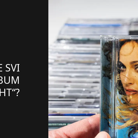
 SVI
LBUM
HT“?