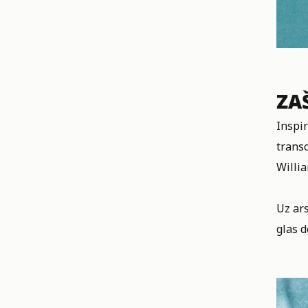
ZA
Inspi
trans
Willi
Uz ars
glas d