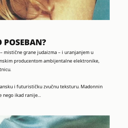
 POSEBAN?
– mistične grane judaizma – i uranjanjem u
anskim producentom ambijentalne elektronike,
tnicu.
rgansku i futurističku zvučnu teksturu. Madonnin
je nego ikad ranije…