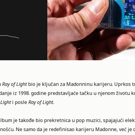
m
Ray of Light
bio je ključan za Madonninu karijeru. Uprkos to
danje iz 1998. godine predstavljaće tačku u njenom životu ko
 Light
i posle
Ray of Light.
album je takođe bio prekretnica u pop muzici, spajajući 
ošću. Ne samo da je redefinisao karijeru Madonne, već je o