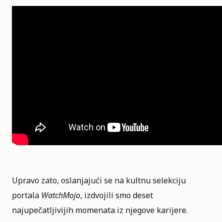
Upravo zato, oslanjajući se na kultnu selekciju
portala
WatchMojo
, izdvojili smo deset
najupečatljivijih momenata iz njegove karijere.