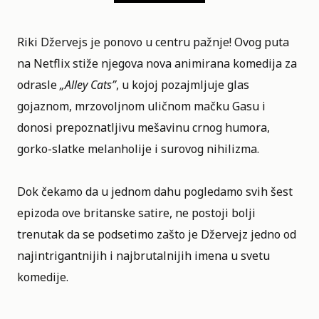
Riki Džervejs je ponovo u centru pažnje! Ovog puta
na
Netflix
stiže njegova nova animirana komedija za
odrasle
„
Alley Cats
”
, u kojoj pozajmljuje glas
gojaznom, mrzovoljnom uličnom mačku Gasu i
donosi prepoznatljivu mešavinu crnog humora,
gorko-slatke melanholije i surovog nihilizma.
Dok čekamo da u jednom dahu pogledamo svih šest
epizoda ove britanske satire, ne postoji bolji
trenutak da se podsetimo zašto je Džervejz jedno od
najintrigantnijih i najbrutalnijih imena u svetu
komedije.