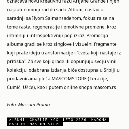
označava novu kreativnu fazu Arijane Grande i njen
najautonomniji rad do sada. Album, nastao u
saradnji sa Ilyom Salmanzadehom, fokusira se na
teme rasta, regeneracije i emotivne promene, kroz
intimniji i introspektivniji pop izraz. Promocija
albuma gradi se kroz singlove i vizuelni fragmente
koji prate ideju transformacije i “cveta koji nastaje iz
pritiska”. Za sve koji grade ili dopunjuju svoju vinil
kolekciju, odabrana izdanja biće dostupna u Srbiji u
prodavnicama ploča MASCOMSTORE (Terazije,
Čumić, Ušće), kao i putem online shopa
mascom.rs
Foto: Mascom Promo
ALBUMI
CHARLIE XCX
LETO 2026
MADONA
MASCOM
MASCOM STORE