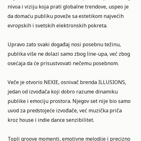
nivoa i viziju koja prati globalne trendove, uspeo je
da domaću publiku poveže sa estetikom najvećih
evropskih i svetskih elektronskih pokreta.
Upravo zato svaki događaj nosi posebnu težinu,
publika više ne dolazi samo zbog line-upa, već zbog
osećaja da će prisustvovati nečemu posebnom.
Veče je otvorio NEXIE, osnivač brenda ILLUSIONS,
jedan od izvođača koji dobro razume dinamiku
publike i emociju prostora. Njegov set nije bio samo
uvod za predstojeće izvođače, već muzička priča
kroz house i indie dance senzibilitet.
Topli groove momenti, emotivne melodije i precizno