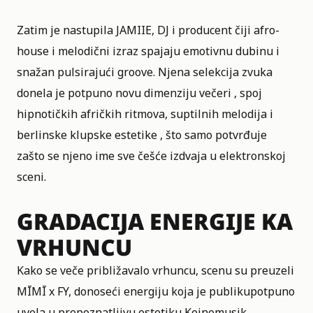
Zatim je nastupila JAMIIE, DJ i producent čiji afro-
house i melodični izraz spajaju emotivnu dubinu i
snažan pulsirajući groove. Njena selekcija zvuka
donela je potpuno novu dimenziju večeri , spoj
hipnotičkih afričkih ritmova, suptilnih melodija i
berlinske klupske estetike , što samo potvrđuje
zašto se njeno ime sve češće izdvaja u elektronskoj
sceni.
GRADACIJA ENERGIJE KA
VRHUNCU
Kako se veče približavalo vrhuncu, scenu su preuzeli
MĪMĪ x FY, donoseći energiju koja je publikupotpuno
uvela u prepoznatljivu estetiku Keinemusik