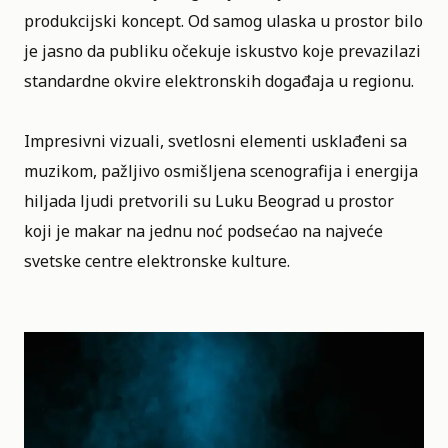
produkcijski koncept. Od samog ulaska u prostor bilo
je jasno da publiku očekuje iskustvo koje prevazilazi
standardne okvire elektronskih događaja u regionu.
Impresivni vizuali, svetlosni elementi usklađeni sa
muzikom, pažljivo osmišljena scenografija i energija
hiljada ljudi pretvorili su Luku Beograd u prostor
koji je makar na jednu noć podsećao na najveće
svetske centre elektronske kulture.