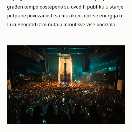
građen tempo postepeno su uvodili publiku u stanje
potpune povezanosti sa muzikom, dok se energija u
Luci Beograd iz minuta u minut sve više podizala .