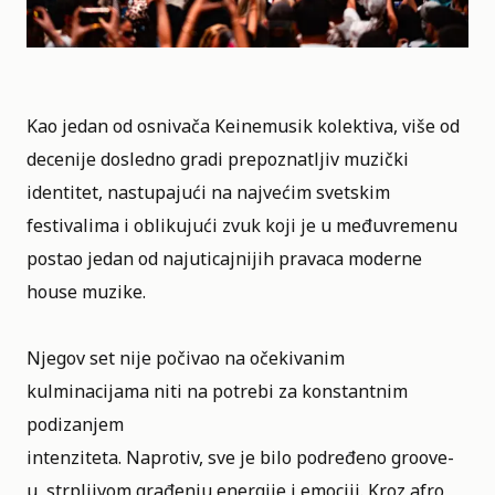
Kao jedan od osnivača Keinemusik kolektiva, više od
decenije dosledno gradi prepoznatljiv muzički
identitet, nastupajući na najvećim svetskim
festivalima i oblikujući zvuk koji je u međuvremenu
postao jedan od najuticajnijih pravaca moderne
house muzike.
Njegov set nije počivao na očekivanim
kulminacijama niti na potrebi za konstantnim
podizanjem
intenziteta. Naprotiv, sve je bilo podređeno groove-
u, strpljivom građenju energije i emociji. Kroz afro