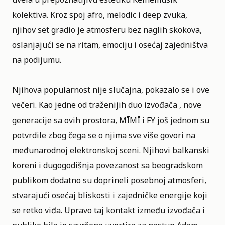
kolektiva. Kroz spoj afro, melodic i deep zvuka,
njihov set gradio je atmosferu bez naglih skokova,
oslanjajući se na ritam, emociju i osećaj zajedništva
na podijumu.
Njihova popularnost nije slučajna, pokazalo se i ove
večeri. Kao jedne od traženijih duo izvođača , nove
generacije sa ovih prostora, MĪMĪ i FY još jednom su
potvrdile zbog čega se o njima sve više govori na
međunarodnoj elektronskoj sceni. Njihovi balkanski
koreni i dugogodišnja povezanost sa beogradskom
publikom dodatno su doprineli posebnoj atmosferi,
stvarajući osećaj bliskosti i zajedničke energije koji
se retko viđa. Upravo taj kontakt između izvođača i