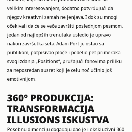
velikim interesovanjem, dodatno potvrđujući da
njegov kreativni zamah ne jenjava. I dok su mnogi
očekivali da će se veče završiti poslednjom pesmom,
jedan od najlepših trenutaka usledio je upravo
nakon završetka seta. Adam Port je ostao sa
publikom, potpisivao ploče i podelio pet primeraka
svog izdanja „Positions“, pružajući fanovima priliku
za neposredan susret koji je celu noć učinio još
emotivnijom.
360° PRODUKCIJA:
TRANSFORMACIJA
ILLUSIONS ISKUSTVA
Posebnu dimenziju događaju dao je i ekskluzivni 360