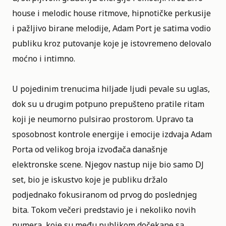
house i melodic house ritmove, hipnotičke perkusije
i pažljivo birane melodije, Adam Port je satima vodio
publiku kroz putovanje koje je istovremeno delovalo
moćno i intimno.
U pojedinim trenucima hiljade ljudi pevale su uglas,
dok su u drugim potpuno prepušteno pratile ritam
koji je neumorno pulsirao prostorom. Upravo ta
sposobnost kontrole energije i emocije izdvaja Adam
Porta od velikog broja izvođača današnje
elektronske scene. Njegov nastup nije bio samo DJ
set, bio je iskustvo koje je publiku držalo
podjednako fokusiranom od prvog do poslednjeg
bita. Tokom večeri predstavio je i nekoliko novih
numera, koje su među publikom dočekane sa