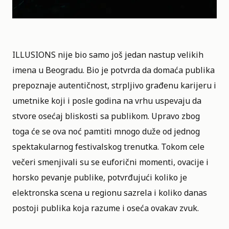
ILLUSIONS nije bio samo još jedan nastup velikih
imena u Beogradu. Bio je potvrda da domaća publika
prepoznaje autentičnost, strpljivo građenu karijeru i
umetnike koji i posle godina na vrhu uspevaju da
stvore osećaj bliskosti sa publikom. Upravo zbog
toga će se ova noć pamtiti mnogo duže od jednog
spektakularnog festivalskog trenutka. Tokom cele
večeri smenjivali su se euforični momenti, ovacije i
horsko pevanje publike, potvrđujući koliko je
elektronska scena u regionu sazrela i koliko danas
postoji publika koja razume i oseća ovakav zvuk.