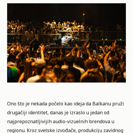
Ono što je nekada počelo kao ideja da Balkanu pruži
drugačiji identitet, danas je izraslo u jedan od
najprepoznatljivijih audio-vizuelnih brendova u
regionu. Kroz svetske izvođače, produkciju zavidnog