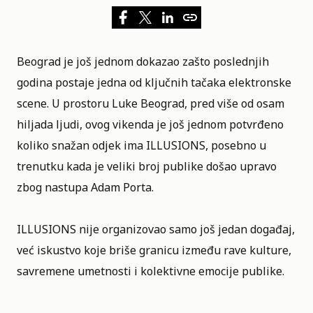
Beograd je još jednom dokazao zašto poslednjih
godina postaje jedna od ključnih tačaka elektronske
scene. U prostoru Luke Beograd, pred više od osam
hiljada ljudi, ovog vikenda je još jednom potvrđeno
koliko snažan odjek ima
ILLUSIONS
, posebno u
trenutku kada je veliki broj publike došao upravo
zbog nastupa Adam Porta.
ILLUSIONS
nije organizovao samo još jedan događaj,
već iskustvo koje briše granicu između rave kulture,
savremene umetnosti i kolektivne emocije publike.