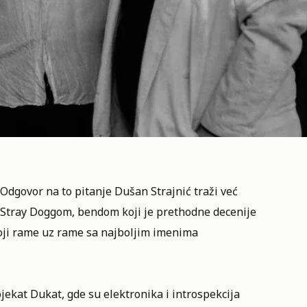
 Odgovor na to pitanje Dušan Strajnić traži već
a Stray Doggom, bendom koji je prethodne decenije
oji rame uz rame sa najboljim imenima
ojekat Dukat, gde su elektronika i introspekcija