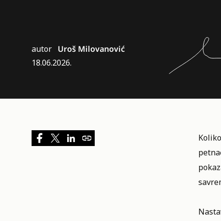
autor
Uroš Milovanović
18.06.2026.
Koliko
petnae
pokaz
savre
Nastav