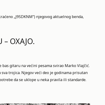
(skraćeno „J9SDKNM“) njegovog aktuelnog benda,
U – OXAJO.
e bas gitaru na većini pesama svirao Marko Vlajčić.
 sva trojica. Njegov veći deo je godinama prisutan
trebe da se uklope u neka pravila ili standarde.