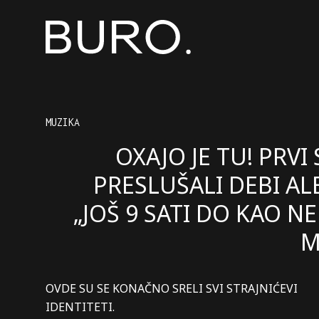
MUZIKA
OXAJO JE TU! PRVI
PRESLUŠALI DEBI A
„JOŠ 9 SATI DO KAO N
M
OVDE SU SE KONAČNO SRELI SVI STRAJNIĆEVI
IDENTITETI.