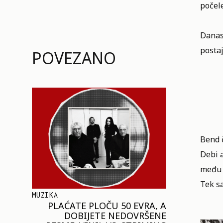
počel
Danas
postaj
POVEZANO
Bend č
Debi a
među p
Tek s
MUZIKA
PLAĆATE PLOČU 50 EVRA, A
DOBIJETE NEDOVRŠENE