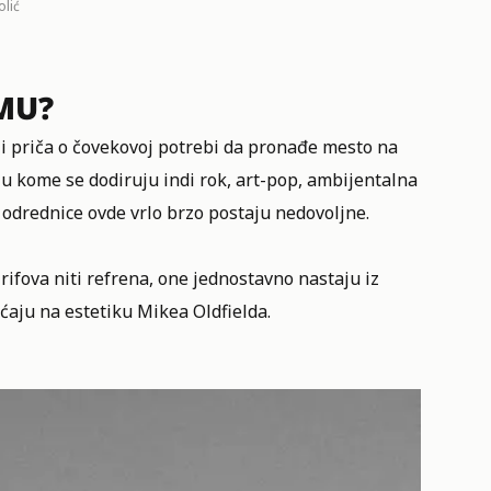
lić
MU?
i i priča o čovekovoj potrebi da pronađe mesto na
u kome se dodiruju indi rok, art-pop, ambijentalna
odrednice ovde vrlo brzo postaju nedovoljne.
rifova niti refrena, one jednostavno nastaju iz
ćaju na estetiku Mikea Oldfielda.