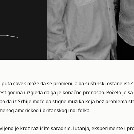
 puta čovek može da se promeni, a da suštinski ostane isti?
st godina i izgleda da ga je konačno pronašao. Počelo je s
ao da iz Srbije može da stigne muzika koja bez problema st
menog američkog i britanskog indi folka.
ljeno je kroz različite saradnje, lutanja, eksperimente i pr