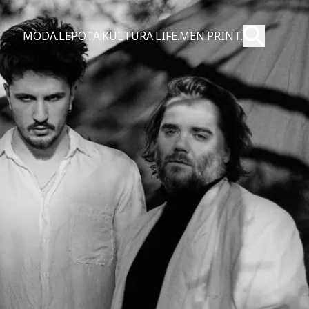
Pošalji
MODA.
LEPOTA.
KULTURA.
LIFE.
MEN.
PRINT.
Pretraži