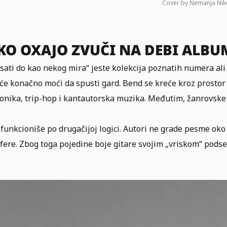
Cover by Nemanja Niko
KO OXAJO ZVUČI NA DEBI ALBU
 sati do kao nekog mira“ jeste kolekcija poznatih numera al
e konačno moći da spusti gard. Bend se kreće kroz prostor 
onika, trip-hop i kantautorska muzika. Međutim, žanrovske 
funkcioniše po drugačijoj logici. Autori ne grade pesme oko 
ere. Zbog toga pojedine boje gitare svojim „vriskom“ podse