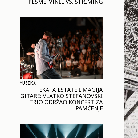
PESME: VINIL VS. STRIMING
MUZIKA
EKATA ESTATE I MAGIJA
GITARE: VLATKO STEFANOVSKI
TRIO ODRŽAO KONCERT ZA
PAMĆENJE