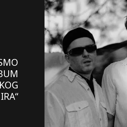
 SMO
LBUM
EKOG
IRA“