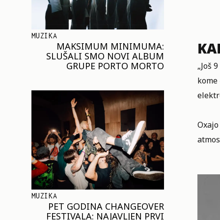
MUZIKA
KA
MAKSIMUM MINIMUMA:
SLUŠALI SMO NOVI ALBUM
GRUPE PORTO MORTO
„Još 9
kome ć
elektr
Oxajo
atmosf
MUZIKA
PET GODINA CHANGEOVER
FESTIVALA: NAJAVLJEN PRVI