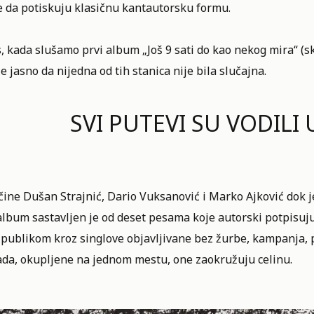
e da potiskuju klasičnu kantautorsku formu.
, kada slušamo prvi
album
„Još 9 sati do kao nekog mira“ 
e jasno da nijedna od tih stanica nije bila slučajna.
SVI PUTEVI SU VODILI 
ine Dušan Strajnić, Dario Vuksanović i Marko Ajković dok j
lbum sastavljen je od deset pesama koje autorski potpisuju
ublikom kroz singlove objavljivane bez žurbe, kampanja, po
ada, okupljene na jednom mestu, one zaokružuju celinu.