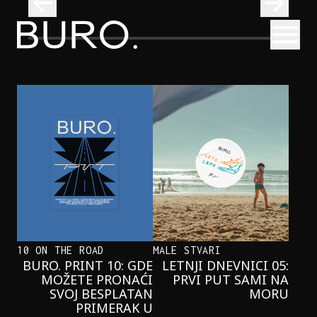
BURO.
Otvori
Onaj jedan proizvod koji stalno selimo sa police u torbe
BURO.MEN
ONAJ JEDAN PROIZVOD KOJI
STALNO SELIMO SA POLICE U
TORBE
10 ON THE ROAD
MALE STVARI
BURO. PRINT 10: GDE
LETNJI DNEVNICI 05:
MOŽETE PRONAĆI
PRVI PUT SAMI NA
SVOJ BESPLATAN
MORU
PRIMERAK U