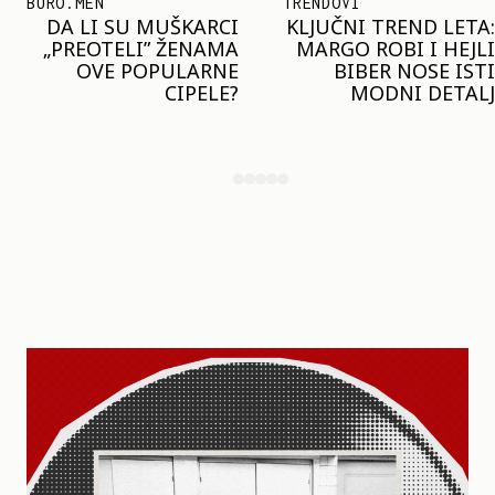
TRENDOVI
SHOPPING
KLJUČNI TREND LETA:
JOŠ JE RANO ZA JAKNE
MARGO ROBI I HEJLI
– ALI U RESERVED JE
BIBER NOSE ISTI
STIGAO MODEL KOJI
MODNI DETALJ
ĆE BITI VELIKI TREND