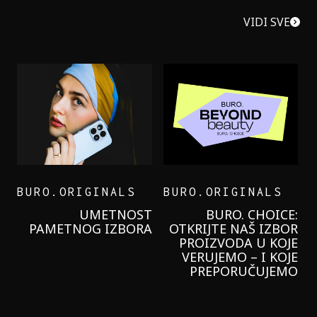
VIDI SVE
BURO.ORIGINALS
BURO.ORIGINALS
LEVI’S ON THE ROAD
PROBALA SAM NOVU
GARNIER KREMU I
NIKADA NIŠTA
LAGANIJE NISAM
KORISTILA