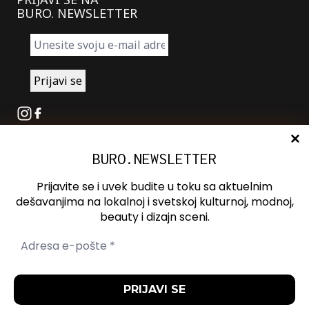
BURO. NEWSLETTER
Instagram
Facebook
BURO.NEWSLETTER
O nama
Oglašavanje
Prijavite se i uvek budite u toku sa aktuelnim
Kontakt
dešavanjima na lokalnoj i svetskoj kulturnoj, modnoj,
beauty i dizajn sceni.
Spotify
Otvori ili zatvori pretragu