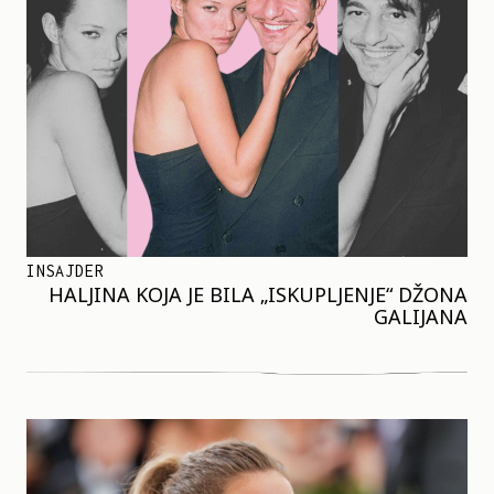
INSAJDER
HALJINA KOJA JE BILA „ISKUPLJENJE“ DŽONA
GALIJANA