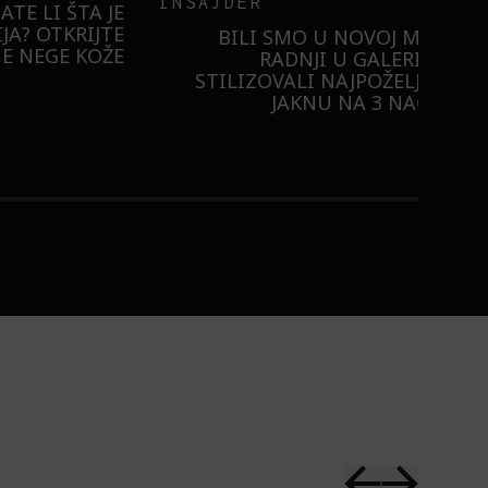
BURO.ORIGINALS
RISTILI
 ULTRA:
KAKO NAM ŠMINKA POMAŽE
U DLAN!
DA POKAŽEMO SVOJE
SAMOPOUZDANJE