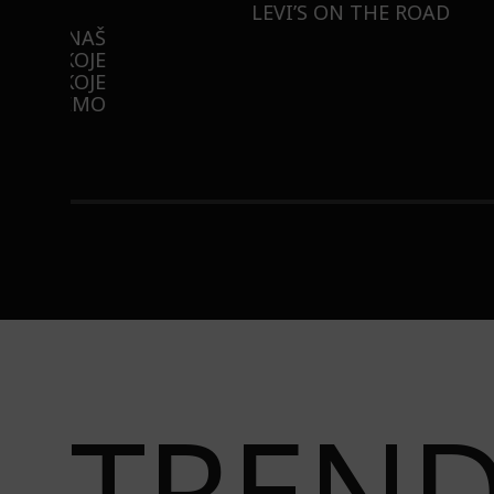
INSAJD
RNIER
ZNATE LI ŠTA JE
 NIŠTA
SORBETIZACIJA? OTKRIJTE
B
ISTILA
TAJNU LAGANE NEGE KOŽE
STI
TREN