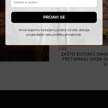
Mi ne šaljemo neželjenu poštu! Za više detalja
pogledajte našu
politiku privatnosti
.
LIFE
ZAŠTO ESTONCI SVAK
PRETVARAJU SVOJA D
U