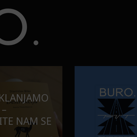
opuštamo
Onaj jedan proizvod koji stalno
BURO.MEN
SAMDESETE:
ONAJ JEDAN 
PUŠTAMO
STALNO SELI
TORBE