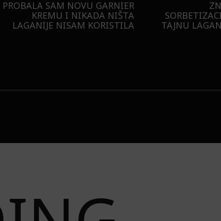
ER
MESEC DANA SMO KO
SAMSUNG GALAXY S26
ILI SMO U NOVOJ MONA
BUDUĆNOST STAJE 
RADNJI U GALERIJI – I
LIZOVALI NAJPOŽELJNIJU
JAKNU NA 3 NAČINA
DING