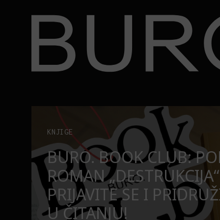
BURO.
užite nam se u čitanju!
Beograd, Bajaga i osamdesete: Mjuzikl koji ne pr
POZORIŠTE
O
BEOGRAD, BAJAGA I O
MJUZIKL KOJI NE PRO
SE