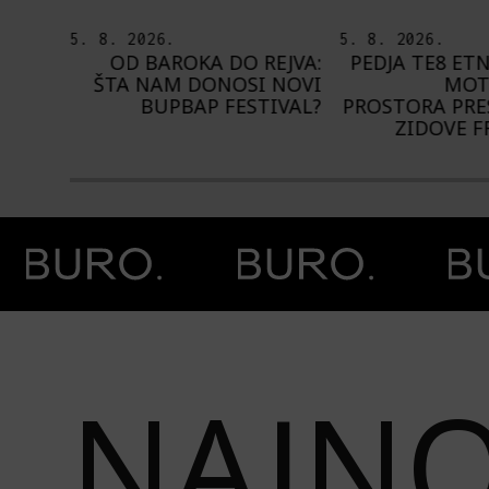
5. 8. 2026.
4. 8. 2026.
EJVA:
PEDJA TE8 ETNOGRAFSKE
NA NIŠVILU 
 NOVI
MOTIVE NAŠEG
1.000 IZVOĐ
IVAL?
PROSTORA PRESLIKAO NA
ZIDOVE FRANCUSKE
Prethodna slika
Next image
NAJNO