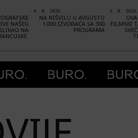
3. 8. 2026.
6. 8. 2026
U AVGUSTU
OVAKO JE IZGLEDAO
I
AČA SA 300
FILMSKI TALAS NA MORU:
U
PROGRAMA
SVEČANO ZATVOREN
AVGUST
TIVAT FILM WAVE
„C
VIJE