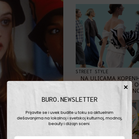
STREET STYLE
NA ULICAMA KOPEN
NAJBOLJE 
SKANDINAVKE NO
BURO.NEWSLETTER
Prijavite se i uvek budite u toku sa aktuelnim
dešavanjima na lokalnoj i svetskoj kulturnoj, modnoj,
beauty i dizajn sceni.