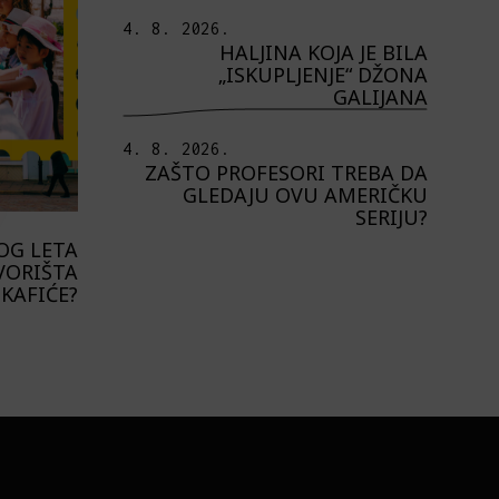
4. 8. 2026.
HALJINA KOJA JE BILA
„ISKUPLJENJE“ DŽONA
GALIJANA
4. 8. 2026.
ZAŠTO PROFESORI TREBA DA
GLEDAJU OVU AMERIČKU
SERIJU?
OG LETA
VORIŠTA
 KAFIĆE?