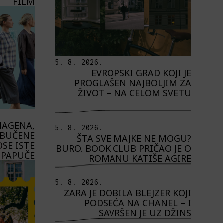
FILM
5. 8. 2026.
EVROPSKI GRAD KOJI JE
PROGLAŠEN NAJBOLJIM ZA
ŽIVOT – NA CELOM SVETU
HAGENA,
5. 8. 2026.
OBUČENE
ŠTA SVE MAJKE NE MOGU?
SE ISTE
BURO. BOOK CLUB PRIČAO JE O
PAPUČE
ROMANU KATIŠE AGIRE
5. 8. 2026.
ZARA JE DOBILA BLEJZER KOJI
PODSEĆA NA CHANEL – I
SAVRŠEN JE UZ DŽINS