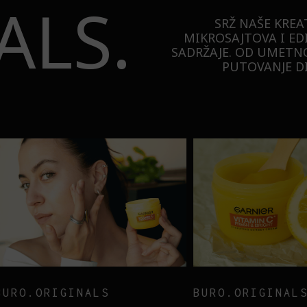
ALS.
SRŽ NAŠE KREA
MIKROSAJTOVA I ED
SADRŽAJE. OD UMETNO
PUTOVANJE DI
TECHNOLOGY