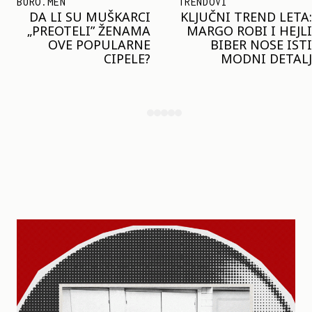
TRENDOVI
SHOPPING
KLJUČNI TREND LETA:
JOŠ JE RANO ZA JAKNE
MARGO ROBI I HEJLI
– ALI U RESERVED JE
BIBER NOSE ISTI
STIGAO MODEL KOJI
MODNI DETALJ
ĆE BITI VELIKI TREND