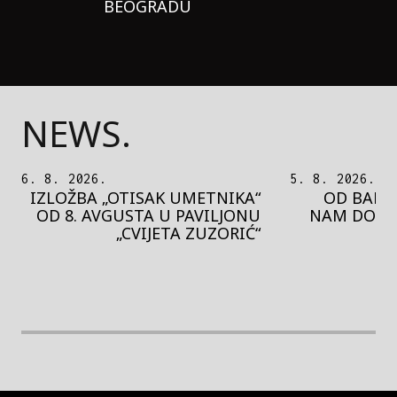
BEOGRADU
NEWS.
5. 8. 2026.
5. 8. 2026.
OD BAROKA DO REJVA: ŠTA
PEDJA 
NAM DONOSI NOVI BUPBAP
MOTIVE 
FESTIVAL?
PRES
rethodna slika
Next image