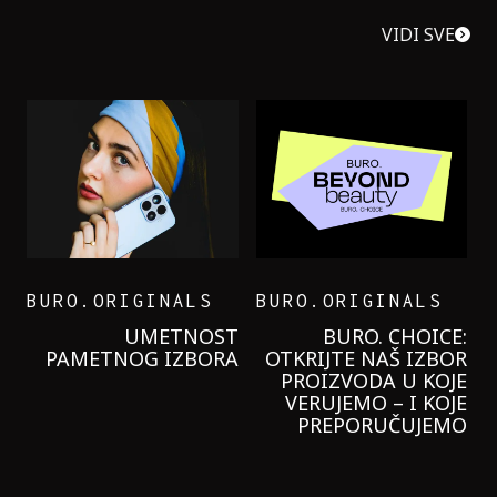
VIDI SVE
BURO.ORIGINALS
BURO.ORIGINALS
LEVI’S ON THE ROAD
PROBALA SAM NOVU
GARNIER KREMU I
NIKADA NIŠTA
LAGANIJE NISAM
KORISTILA