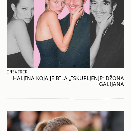
INSAJDER
HALJINA KOJA JE BILA „ISKUPLJENJE“ DŽONA
GALIJANA