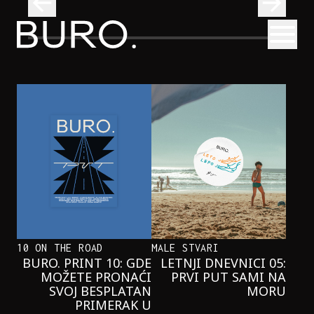
BURO.
Otvori
Onaj jedan proizvod koji stalno selimo sa police u torbe
BURO.MEN
ONAJ JEDAN PROIZVOD KOJI
STALNO SELIMO SA POLICE U
TORBE
10 ON THE ROAD
MALE STVARI
BURO. PRINT 10: GDE
LETNJI DNEVNICI 05:
MOŽETE PRONAĆI
PRVI PUT SAMI NA
SVOJ BESPLATAN
MORU
PRIMERAK U