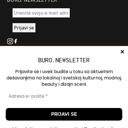
Instagram
Facebook
BURO.NEWSLETTER
O nama
Oglašavanje
Prijavite se i uvek budite u toku sa aktuelnim
Kontakt
dešavanjima na lokalnoj i svetskoj kulturnoj, modnoj,
beauty i dizajn sceni.
Spotify
Otvori ili zatvori pretragu
Politika
Politika
Uslovi