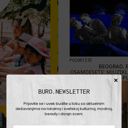
POZORIŠTE
BEOGRAD, B
OSAMDESETE: MJUZIKL 
PROP
BURO.NEWSLETTER
Prijavite se i uvek budite u toku sa aktuelnim
dešavanjima na lokalnoj i svetskoj kulturnoj, modnoj,
beauty i dizajn sceni.