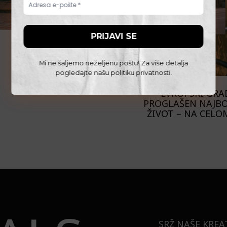
Mi ne šaljemo neželjenu poštu! Za više detalja
pogledajte našu
politiku privatnosti
.
PUTOVANJA
EVROPSKI GRAD
PROGLAŠEN NAJBO
ŽIVOT – NA CELO
SRŽ NAŠE KREA