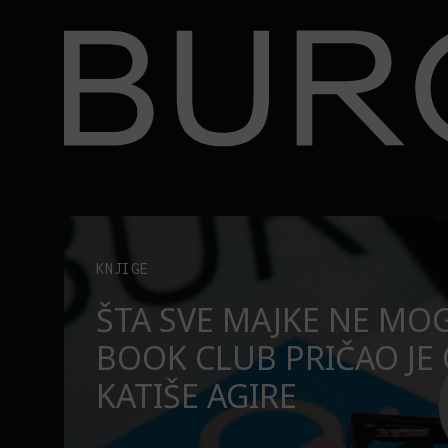
BURO.
ire
Zašto profesori treba da gledaju ovu američku seri
LIFE
ZAŠTO PROFESORI TRE
NU
GLEDAJU OVU AMERIČK