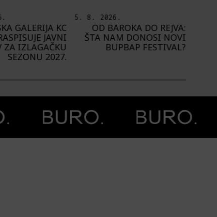
.
5. 8. 2026.
4. 8.
ROKA DO REJVA:
PEDJA TE8 ETNOGRAFSKE
NA
M DONOSI NOVI
MOTIVE NAŠEG
1.
PBAP FESTIVAL?
PROSTORA PRESLIKAO NA
ZIDOVE FRANCUSKE