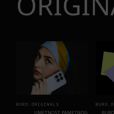
ORIGIN
BURO.ORIGINALS
INSAJD
RNIER
ZNATE LI ŠTA JE
 NIŠTA
SORBETIZACIJA? OTKRIJTE
B