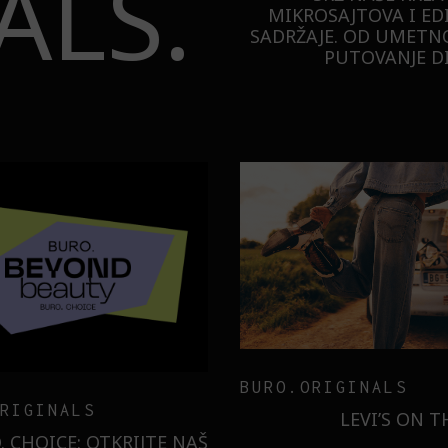
ALS.
MIKROSAJTOVA I ED
SADRŽAJE. OD UMETNO
PUTOVANJE DI
TECHNOLOGY
ER
MESEC DANA SMO KO
SAMSUNG GALAXY S26
ILI SMO U NOVOJ MONA