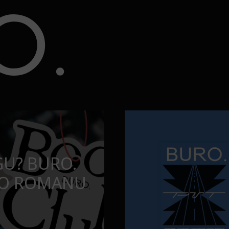
ju?
Najčistija kupališta u Srbiji k
PUTOVANJA
BA DA
NAJČISTIJA K
U SERIJU?
KOJA POSEĆ