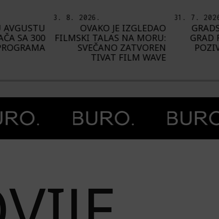
31. 7. 2026.
5. 8. 2026
 IZGLEDAO
GRADSKA GALERIJA KC
OD BA
 NA MORU:
GRAD RASPISUJE JAVNI
ŠTA NA
 ZATVOREN
POZIV ZA IZLAGAČKU
BU
 FILM WAVE
SEZONU 2027.
VIJE