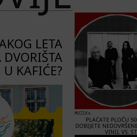
VAKOG LETA
A DVORIŠTA
U KAFIĆE?
MUZIKA
PLAĆATE PLOČU 50
DOBIJETE NEDOVRŠENE
VINIL VS. 