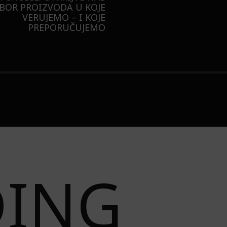
BUDUĆNOST STAJE 
RADNJI U GALERIJI – I
LIZOVALI NAJPOŽELJNIJU
JAKNU NA 3 NAČINA
DING