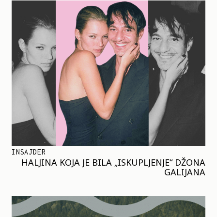
INSAJDER
HALJINA KOJA JE BILA „ISKUPLJENJE“ DŽONA
GALIJANA