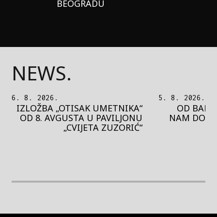
BEOGRADU
NEWS.
5. 8. 2026.
5. 8. 2026.
OD BAROKA DO REJVA: ŠTA
PEDJA 
NAM DONOSI NOVI BUPBAP
MOTIVE 
FESTIVAL?
PRES
rethodna slika
Next image