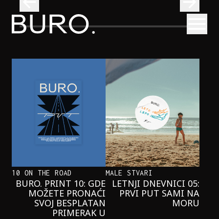
BURO.
Otvori
Neobična priča o bliznakinjama koje su inspirisale novi He
FILM I TV
NEOBIČNA PRIČA O BLIZNAKINJAMA
KOJE SU INSPIRISALE NOVI
HERCOGOV FILM
10 ON THE ROAD
MALE STVARI
BURO. PRINT 10: GDE
LETNJI DNEVNICI 05:
MOŽETE PRONAĆI
PRVI PUT SAMI NA
SVOJ BESPLATAN
MORU
PRIMERAK U