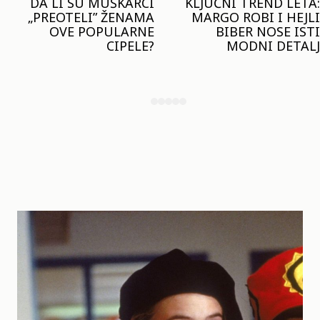
KLJUČNI TREND LETA:
JOŠ JE RANO ZA JAKNE
MARGO ROBI I HEJLI
– ALI U RESERVED JE
BIBER NOSE ISTI
STIGAO MODEL KOJI
MODNI DETALJ
ĆE BITI VELIKI TREND