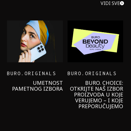
VIDI SVE
BURO.ORIGINALS
BURO.ORIGINALS
LEVI’S ON THE ROAD
PROBALA SAM NOVU
GARNIER KREMU I
NIKADA NIŠTA
LAGANIJE NISAM
KORISTILA