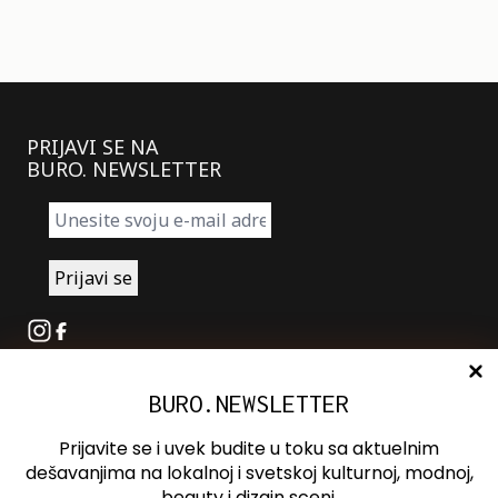
PRIJAVI SE NA
BURO. NEWSLETTER
Instagram
Facebook
BURO.NEWSLETTER
O nama
Oglašavanje
Prijavite se i uvek budite u toku sa aktuelnim
Kontakt
dešavanjima na lokalnoj i svetskoj kulturnoj, modnoj,
beauty i dizajn sceni.