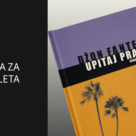
A ZA
LETA