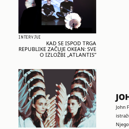
INTERVJUI
KAD SE ISPOD TRGA
REPUBLIKE ZAČUJE OKEAN: SVE
O IZLOŽBI „ATLANTIS”
JO
John F
istraž
Njegov