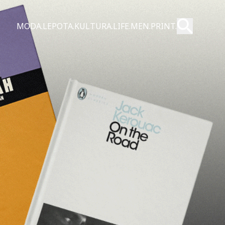
Pošalji
MODA.
LEPOTA.
KULTURA.
LIFE.
MEN.
PRINT.
Pretraži