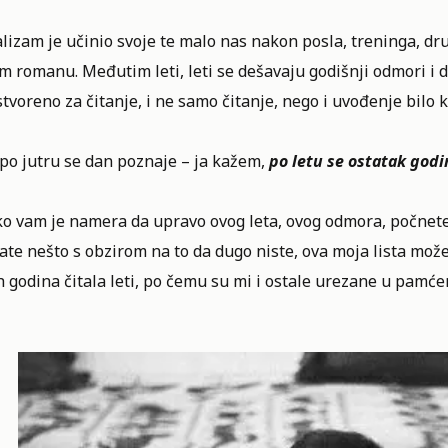
lizam je učinio svoje te malo nas nakon posla, treninga,
dru
om romanu
. Međutim leti, leti se dešavaju godišnji odmori i
tvoreno za čitanje, i ne samo čitanje, nego i uvođenje bilo ko
po jutru se dan poznaje – ja kažem,
po letu se ostatak god
o vam je namera da upravo ovog leta, ovog odmora, počnete d
ate nešto s obzirom na to da dugo niste, ova moja lista može
h godina čitala leti, po čemu su mi i ostale urezane u pamće