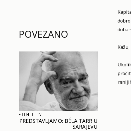
Kapita
dobr
doba s
POVEZANO
Kažu, 
Ukolik
pročit
raniji
FILM I TV
PREDSTAVLJAMO: BÉLA TARR U
SARAJEVU