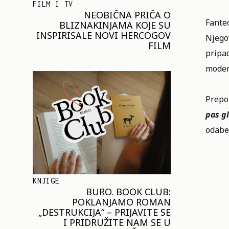
FILM I TV
NEOBIČNA PRIČA O
Fanteo
BLIZNAKINJAMA KOJE SU
INSPIRISALE NOVI HERCOGOV
Njegov
FILM
pripad
moder
Prepo
pas g
odaber
KNJIGE
BURO. BOOK CLUB:
POKLANJAMO ROMAN
„DESTRUKCIJA“ – PRIJAVITE SE
I PRIDRUŽITE NAM SE U