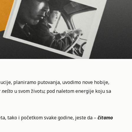
lucije, planiramo putovanja, uvodimo nove hobije,
r
nešto
u svom životu; pod naletom energije koju sa
a, tako i početkom svake godine, jeste da –
čitamo