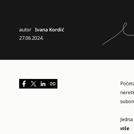
autor
Ivana Kordić
27.06.2024.
Početa
neret
sobom
Jedna 
više
.