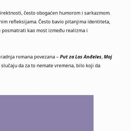
i direktnosti, često obogaćen humorom i sarkazmom.
im refleksijama. Često bavio pitanjima identiteta,
že posmatrati kao most između realizma i
je radnja romana povezana –
Put za Los Anđeles
,
Moj
U slučaju da za to nemate vremena, bilo koji da