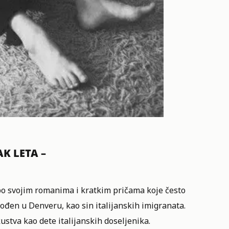
AK LETA –
 po svojim romanima i kratkim pričama koje često
 rođen u Denveru, kao sin italijanskih imigranata.
ustva kao dete italijanskih doseljenika.