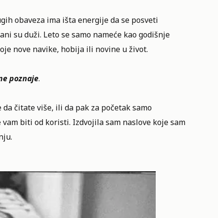
gih obaveza ima išta energije da se posveti
 dani su duži. Leto se samo nameće kao godišnje
je nove navike, hobija ili novine u život.
ine poznaje
.
a čitate više, ili da pak za početak samo
 vam biti od koristi. Izdvojila sam naslove koje sam
nju.