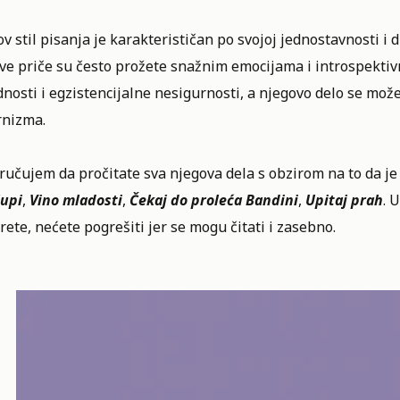
v stil pisanja je karakterističan po svojoj jednostavnosti 
e priče su često prožete snažnim emocijama i introspektivn
nosti i egzistencijalne nesigurnosti, a njegovo delo se mo
nizma.
ručujem da pročitate sva njegova dela s obzirom na to da 
lupi
,
Vino mladosti
,
Čekaj do proleća Bandini
,
Upitaj prah
. 
ete, nećete pogrešiti jer se mogu čitati i zasebno.