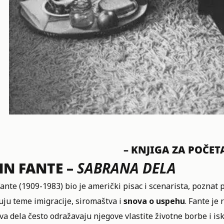
– KNJIGA ZA POČET
HN FANTE –
SABRANA DELA
ante (1909-1983) bio je američki pisac i scenarista, poznat
uju teme imigracije, siromaštva i
snova o uspehu
. Fante je
a dela često odražavaju njegove vlastite životne borbe i isk