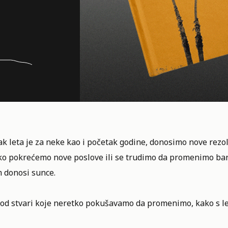
k leta je za neke kao i početak godine, donosimo nove rezo
ko pokrećemo nove poslove ili se trudimo da promenimo ba
 donosi sunce.
od stvari koje neretko pokušavamo da promenimo, kako s let