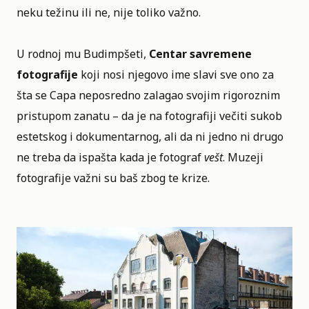
neku težinu ili ne, nije toliko važno.
U rodnoj mu Budimpšeti,
Centar savremene
fotografije
koji nosi njegovo ime slavi sve ono za
šta se Capa neposredno zalagao svojim rigoroznim
pristupom zanatu – da je na fotografiji večiti sukob
estetskog i dokumentarnog, ali da ni jedno ni drugo
ne treba da ispašta kada je fotograf
vešt
. Muzeji
fotografije važni su baš zbog te krize.