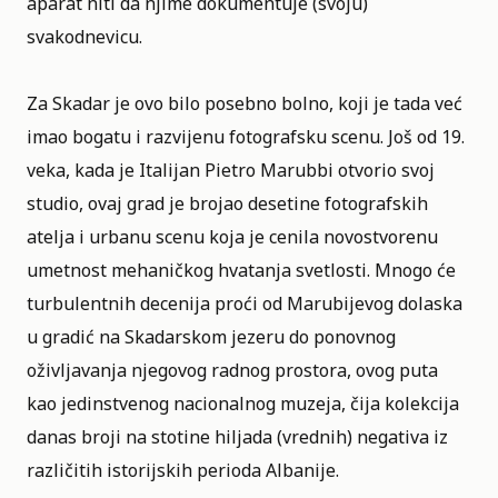
aparat niti da njime dokumentuje (svoju)
svakodnevicu.
Za Skadar je ovo bilo posebno bolno, koji je tada već
imao bogatu i razvijenu fotografsku scenu. Još od 19.
veka, kada je Italijan Pietro Marubbi otvorio svoj
studio, ovaj grad je brojao desetine fotografskih
atelja i urbanu scenu koja je cenila novostvorenu
umetnost mehaničkog hvatanja svetlosti. Mnogo će
turbulentnih decenija proći od Marubijevog dolaska
u gradić na Skadarskom jezeru do ponovnog
oživljavanja njegovog radnog prostora, ovog puta
kao jedinstvenog nacionalnog muzeja, čija kolekcija
danas broji na stotine hiljada (vrednih) negativa iz
različitih istorijskih perioda Albanije.