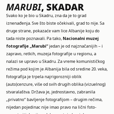
MARUBI
, SKADAR
Svako ko je bio u Skadru, zna da je to grad
iznenađenja. Sve što biste očekivali, grad to nije. Sa
druge strane, pokazaće vam lice Albanije koju do
tada niste poznavali. Pa tako,
Nacionalni muzej
fotografije „Marubi“
jedan je od najznačanijih – i
zapravo, retkih, muzeja fotografije u regionu, a
nalazi se upravo u Skadru. Za vreme komunističkog
režima pod kojim je Albanija bila od sredine 20. veka,
fotografija je trpela najrigorozniji oblik
(auto)cenzure, više od svih drugih oblika (vizuelnog)
stvaralaštva. Država je, jednostavno, zabranila
„privatno“ bavljenje fotografijom – drugim rečima,
nijedan pojedinac nije imao pravo na lični foto-