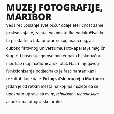
MUZEJ FOTOGRAFIJE,
MARIBOR
Već i reč „pisanje svetlošću“ odaje eteričnost same
prakse koja je, zaista, nekada toliko nedokučiva da
bi prikladnija bila unutar nekog magičnog, ali
duboko fiktivnog univerzuma. Foto-aparat
je
magični
štapić, i poseduje gotovo podjednako beskonačnu
moć kao i taj mađioničarski alat. Način njegovog
funkcionisanja podjednako je fascinantan kao i
rezultati koje daje.
Fotografski muzej u Mariboru
jedan je od retkih mesta na kojima možete da se
upoznate upravo sa ovim,
tehničkim
i
tehnološkim
aspektima fotografske prakse.