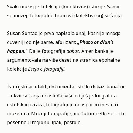
Svaki muzej je kolekcija (kolektivne) istorije. Samo
su muzeji fotografije hramovi (kolektivnog) sećanja.
Susan Sontag je prva napisala onaj, kasnije mnogo
čuveniji od nje same, aforizam:
„Photo or didn’t
happen.“
Da je fotografija
dokaz
, Amerikanka je
argumentovala na više desetina stranica epohalne
kolekcije
Eseja o fotografiji
.
Istorijski artefakt, dokumentaristički dokaz, konačno
– okvir sećanja i nasleđa, više od još jednog alata
estetskog izraza, fotografiji je neosporno mesto u
muzejima. Muzeji fotografije, međutim, retki su – i to
posebno u regionu. Ipak, postoje.