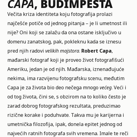
CAPA
, BUDIMPEŠTA
Večita kriza identiteta koju fotografija prolazi
najčešće potiče od jednog pitanja –
je li umetnost ili
nije
? Oni koji se zalažu da ona ostane isključivo u
domenu zanatskog, pak, pokleknu kada se iznesu
pred njih radovi
velikih majstora
.
Robert Capa
,
mađarski fotograf koji je proveo život fotografišući
Ameriku, jedan je od njih. Mađarska, iznenađujuće
nekima, ima razvijenu fotografsku scenu, međutim
Capa je za života bio deo nečega mnogo
većeg
. Veći i
od tog života, čini se, s obzirom na to koliko često je
zarad dobrog fotografskog rezultata, preduzimao
rizične korake i poduhvate. Takva mu je karijerna i
umetnička filozofija, ipak, donela epitet jednog od
najvećih ratnih fotografa svih vremena. Imale te reči