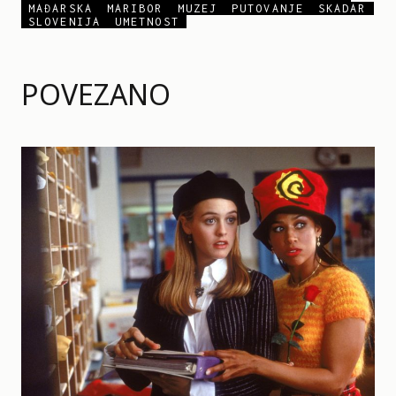
MAĐARSKA
MARIBOR
MUZEJ
PUTOVANJE
SKADAR
SLOVENIJA
UMETNOST
POVEZANO