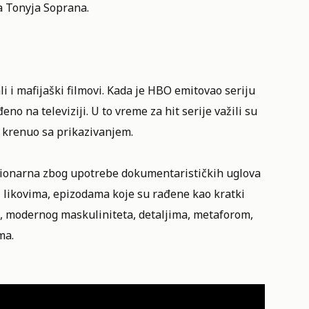
a Tonyja Soprana.
li i mafijaški filmovi. Kada je HBO emitovao seriju
đeno na televiziji. U to vreme za hit serije važili su
k krenuo sa prikazivanjem.
ucionarna zbog upotrebe dokumentarističkih uglova
, likovima, epizodama koje su rađene kao kratki
re, modernog maskuliniteta, detaljima, metaforom,
ma.