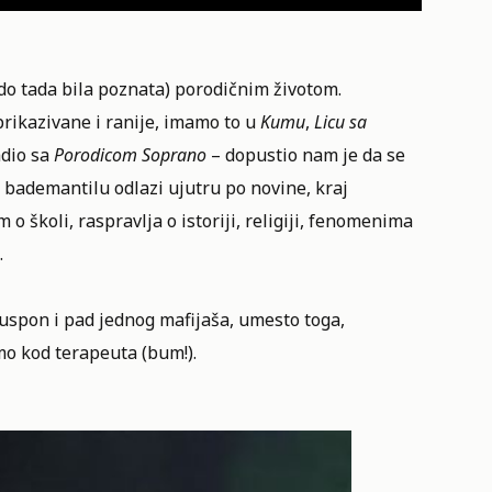
do tada bila poznata) porodičnim životom.
prikazivane i ranije, imamo to u
Kumu
,
Licu sa
radio sa
Porodicom Soprano
– dopustio nam je da se
bademantilu odlazi ujutru po novine, kraj
 o školi, raspravlja o istoriji, religiji, fenomenima
.
uspon i pad jednog mafijaša, umesto toga,
mo kod terapeuta (bum!).