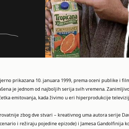
erno prikazana 10. januara 1999, prema oceni publike i fil
ašena je jednom od
najboljih serija svih vremena
. Zanimljiv
etka emitovanja, kada živimo u eri hiperprodukcije televizi
ovatnije zbog dve stvari – kreativnog uma autora serije Da
cenario i režiraju pojedine epizode) i
Jamesa Gandolfinija
ko