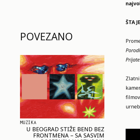
najvol
ŠTA J
POVEZANO
Promen
Porod
Prijatel
Zlatn
kamere
filmov
urneb
MUZIKA
U BEOGRAD STIŽE BEND BEZ
FRONTMENA – SA SASVIM