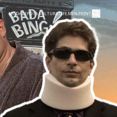
Pošalji
MODA.
LEPOTA.
KULTURA.
LIFE.
MEN.
PRINT.
Pretraži