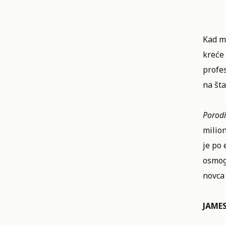
Kad mu
kreće
profes
na šta
Porod
milion
je po 
osmog
novca
JAME