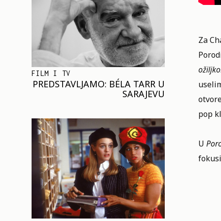
Za Cha
Porodi
ožilj
FILM I TV
PREDSTAVLJAMO: BÉLA TARR U
useli
SARAJEVU
otvore
pop kl
U
Poro
fokus