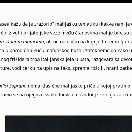
sea kažu da je „razorio“ mafijašku tematiku (kakva nam je 
čni život i prijateljske veze među članovima mafije bile su 
kom, Dobrim momcima
, ali ne na način na koji je to reditelj u
mo u porodičnu kuću mafijaškog bosa i zateknemo ga kako u 
nog frižidera trpa italijanska jela u usta, razgovara sa decom
ture, vodi ćerku na upis na faks, sprema roštilj, hrani patke
dici Soprano
nema klasične mafijaške priče u kojoj pratimo 
iramo se na njegovu svakodnevicu i uvodnoj sceni ga zatiče