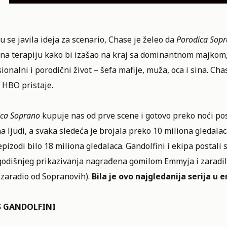
 se javila ideja za scenario, Chase je želeo da
Porodica Sop
 na terapiju kako bi izašao na kraj sa dominantnom majkom,
ionalni i porodični život – šefa mafije, muža, oca i sina. C
 HBO pristaje.
ica Soprano
kupuje nas od prve scene i gotovo preko noći post
a ljudi, a svaka sledeća je brojala preko 10 miliona gledal
epizodi bilo 18 miliona gledalaca. Gandolfini i ekipa postali 
odišnjeg prikazivanja nagrađena gomilom Emmyja i zaradila
 zaradio od Sopranovih).
Bila je ovo najgledanija serija u 
S GANDOLFINI