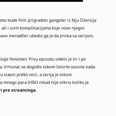
rano
bude film: prigradski gangster iz Nju Džersija
 ali i svim komplikacijama koje nose njegov
haseov menadžer ubedio ga je da proba sa serijom,
aje fenomen. Prvu epizodu videlo je tri i po
aca. Vrhunac se dogodio tokom četvrte sezone kada
su slavni preko noći, a serija je tokom
 mnogo para (HBO nikad nije otkrio koliko je
eri pre streaminga.