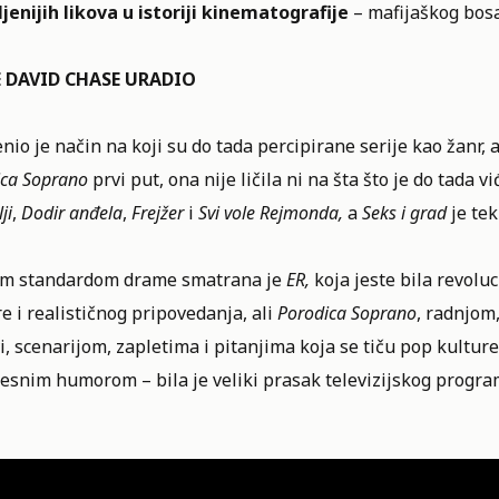
jenijih likova u istoriji kinematografije
– mafijaškog bos
E DAVID CHASE URADIO
io je način na koji su do tada percipirane serije kao žanr, a
ica Soprano
prvi put, ona nije ličila ni na šta što je do tada vi
ji
,
Dodir anđela
,
Frejžer
i
Svi vole Rejmonda,
a
Seks i grad
je te
im standardom drame smatrana je
ER,
koja jeste bila revol
 i realističnog pripovedanja, ali
Porodica Soprano
, radnjom
i, scenarijom, zapletima i pitanjima koja se tiču pop kultu
esnim humorom – bila je veliki prasak televizijskog progra