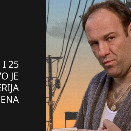
I 25
O JE
RIJA
MENA