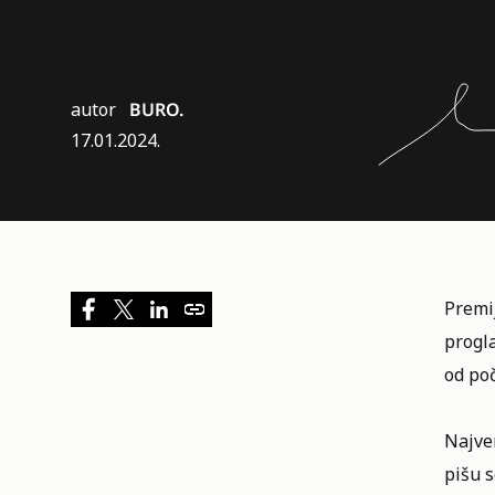
autor
BURO.
17.01.2024.
Premij
progl
od poč
Najver
pišu s