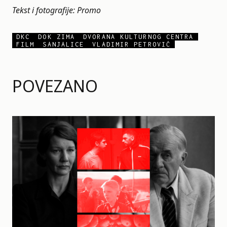
Tekst i fotografije: Promo
DKC
DOK ZIMA
DVORANA KULTURNOG CENTRA
FILM
SANJALICE
VLADIMIR PETROVIĆ
POVEZANO