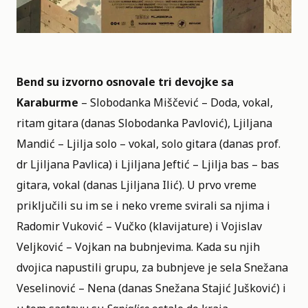
Bend su izvorno osnovale tri devojke sa
Karaburme
– Slobodanka Miščević – Doda, vokal,
ritam gitara (danas Slobodanka Pavlović), Ljiljana
Mandić – Ljilja solo – vokal, solo gitara (danas prof.
dr Ljiljana Pavlica) i Ljiljana Jeftić – Ljilja bas – bas
gitara, vokal (danas Ljiljana Ilić). U prvo vreme
priključili su im se i neko vreme svirali sa njima i
Radomir Vuković – Vučko (klavijature) i Vojislav
Veljković – Vojkan na bubnjevima. Kada su njih
dvojica napustili grupu, za bubnjeve je sela Snežana
Veselinović – Nena (danas Snežana Stajić Jušković) i