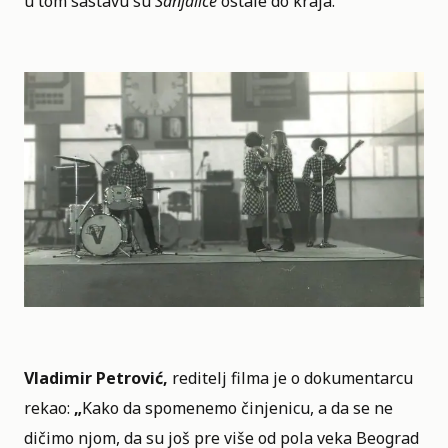
u tom sastavu su
Sanjalice
ostale do kraja.
Vladimir Petrović,
reditelj filma je o dokumentarcu
rekao:
„
Kako da spomenemo činjenicu, a da se ne
dičimo njom, da su još pre više od pola veka Beograd