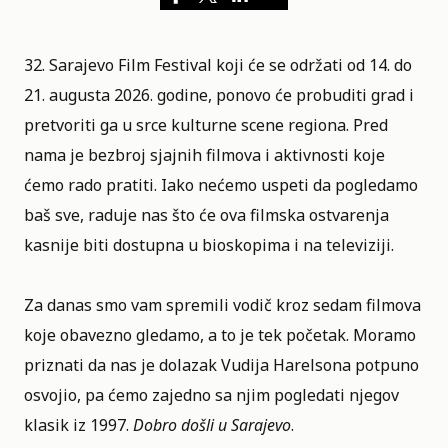
32. Sarajevo Film Festival
koji će se održati od 14. do
21. augusta 2026. godine, ponovo će probuditi grad i
pretvoriti ga u srce kulturne scene regiona. Pred
nama je bezbroj sjajnih filmova i aktivnosti koje
ćemo rado pratiti. Iako nećemo uspeti da pogledamo
baš sve, raduje nas što će ova filmska ostvarenja
kasnije biti dostupna u bioskopima i na televiziji.
Za danas smo vam spremili vodič kroz sedam filmova
koje obavezno gledamo, a to je tek početak. Moramo
priznati da nas je dolazak
Vudija Harelsona
potpuno
osvojio, pa ćemo zajedno sa njim pogledati njegov
klasik iz 1997.
Dobro došli u Sarajevo
.