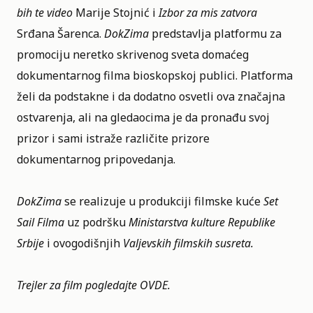
bih te video
Marije Stojnić i
Izbor za mis zatvora
Srđana Šarenca.
DokZima
predstavlja platformu za
promociju neretko skrivenog sveta domaćeg
dokumentarnog filma bioskopskoj publici. Platforma
želi da podstakne i da dodatno osvetli ova značajna
ostvarenja, ali na gledaocima je da pronađu svoj
prizor i sami istraže različite prizore
dokumentarnog pripovedanja.
DokZima
se realizuje u produkciji filmske kuće
Set
Sail Filma
uz podršku
Ministarstva kulture Republike
Srbije
i ovogodišnjih
Valjevskih filmskih susreta.
Trejler za film pogledajte
OVDE.