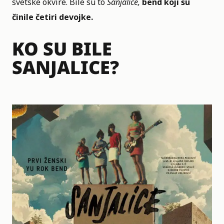
svetske okvire. Bile su to
Sanjalice,
bend koji su
činile četiri devojke.
KO SU BILE
SANJALICE?