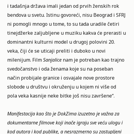
i tadašnja država imali jedan od prvih ženskih rok
bendova u svetu. Istinu govoreći, nisu Beograd i SFRJ
ni pomogli mnogo u tome, to su tada uradile četiri
tinejdžerke zaljubljene u muziku kakva će prerasti u
dominantni kulturni model u drugoj polovini 20.
veka, čiji će se uticaji preliti i duboko u novi
milenijum. Film
Sanjalice
nam je potreban kao trajno
svedočanstvo i oda ženama koje su na poseban
način probijale granice i osvajale nove prostore
slobode u društvu i okruženju u kojem ni više od
pola veka kasnije neke bitke još nisu završene“.
Manifestacija kao što je DokZima izuzetno je važna za
dokumentarne filmove koji inače igraju sve veću ulogu i
kod autora i kod publike, a nesrazmerno su zastupljeni