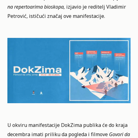
na repertoarima bioskopa,
izjavio je reditelj Vladimir
Petrović, ističući značaj ove manifestacije.
U okviru manifestacije DokZima publika će do kraja
decembra imati priliku da pogleda i filmove
Govori da