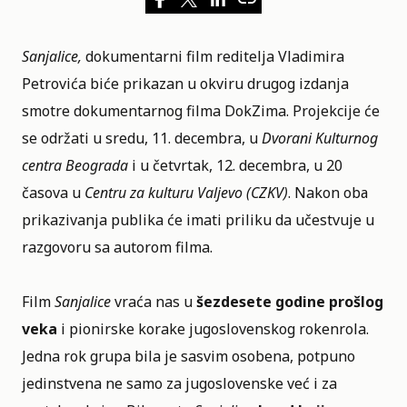
Sanjalice,
dokumentarni film reditelja Vladimira
Petrovića biće prikazan u okviru drugog izdanja
smotre dokumentarnog filma
DokZima
. Projekcije će
se održati u sredu, 11. decembra, u
Dvorani Kulturnog
centra Beograda
i u četvrtak, 12. decembra, u 20
časova u
Centru za kulturu Valjevo (CZKV)
. Nakon obа
prikazivanja publika će imati priliku da učestvuje u
razgovoru sa autorom filma.
Film
Sanjalice
vraća nas u
šezdesete godine prošlog
veka
i pionirske korake jugoslovenskog rokenrola.
Jedna rok grupa bila je sasvim osobena, potpuno
jedinstvena ne samo za jugoslovenske već i za