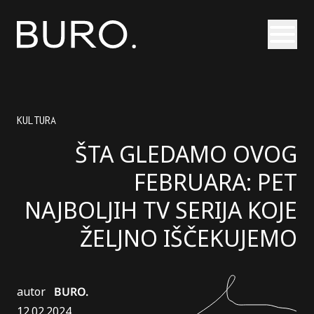
Otvori
KULTURA
ŠTA GLEDAMO OVOG
FEBRUARA: PET
NAJBOLJIH TV SERIJA KOJE
ŽELJNO IŠČEKUJEMO
autor
BURO.
12.02.2024.