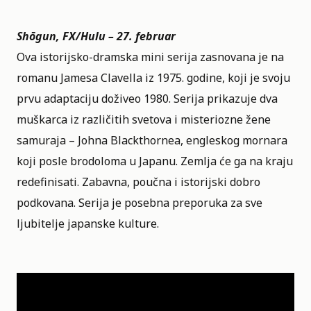
Shōgun, FX/Hulu – 27. februar
Ova istorijsko-dramska mini serija zasnovana je na
romanu Jamesa Clavella iz 1975. godine, koji je svoju
prvu adaptaciju doživeo 1980. Serija prikazuje dva
muškarca iz različitih svetova i misteriozne žene
samuraja – Johna Blackthornea, engleskog mornara
koji posle brodoloma u Japanu. Zemlja će ga na kraju
redefinisati. Zabavna, poučna i istorijski dobro
podkovana. Serija je posebna preporuka za sve
ljubitelje japanske kulture.