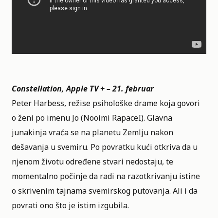
Constellation, Apple TV + – 21. februar
Peter Harbess, režise psihološke drame koja govori
o ženi po imenu Jo (Nooimi RapaceI). Glavna
junakinja vraća se na planetu Zemlju nakon
dešavanja u svemiru. Po povratku kući otkriva da u
njenom životu određene stvari nedostaju, te
momentalno počinje da radi na razotkrivanju istine
o skrivenim tajnama svemirskog putovanja. Ali i da
povrati ono što je istim izgubila.