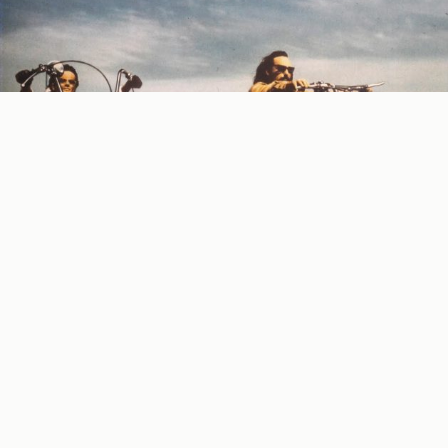
Slikar i pisac
Luka Tripković
objašnjava kako je, nakon