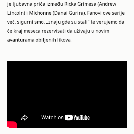
je ljubavna priča između Ricka Grimesa (Andrew
Lincoln) i Michonne (Danai Gurira). Fanovi ove serije
već, sigurni smo, „znaju gde su stali“ te verujemo da
će kraj meseca rezervisati da uživaju u novim
avanturama obiljenih likova.