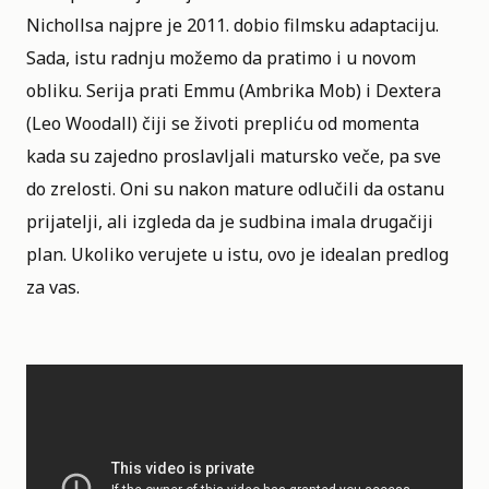
Nichollsa najpre je 2011. dobio filmsku adaptaciju.
Sada, istu radnju možemo da pratimo i u novom
obliku. Serija prati Emmu (Ambrika Mob) i Dextera
(Leo Woodall) čiji se životi prepliću od momenta
kada su zajedno proslavljali matursko veče, pa sve
do zrelosti. Oni su nakon mature odlučili da ostanu
prijatelji, ali izgleda da je sudbina imala drugačiji
plan. Ukoliko verujete u istu, ovo je idealan predlog
za vas.