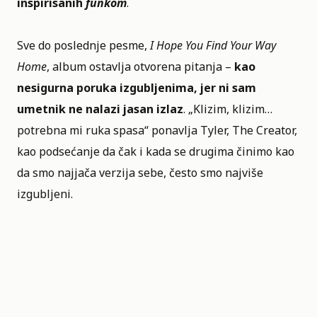
inspirisanih
funkom
.
Sve do poslednje pesme,
I Hope You Find Your Way
Home
, album ostavlja otvorena pitanja –
kao
nesigurna poruka izgubljenima, jer ni sam
umetnik ne nalazi jasan izlaz
. „Klizim, klizim…
potrebna mi ruka spasa“ ponavlja Tyler, The Creator,
kao podsećanje da čak i kada se drugima činimo kao
da smo najjača verzija sebe, često smo najviše
izgubljeni.