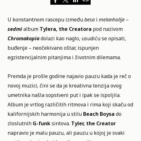
U konstantnom rascepu između
besa
i
melanholije
–
sedmi
album
Tylera, the Creatora
pod nazivom
Chromakopia
dolazi kao naglo, usudiću se opisati,
buđenje – neočekivano oštar, ispunjen
egzistencijalnim pitanjima i životnim dilemama.
Premda je prošle godine najavio pauzu kada je reč o
novoj
muzici
, čini se da je kreativna tenzija ovog
umetnika našla sopstveni put i ipak se ispoljila.
Album je vrtlog različitih ritmova i rima koji skaču od
kalifornijskih harmonija u stilu
Beach Boysa
do
zloslutnih
G-funk
sintova.
Tyler, the Creator
napravio je malu pauzu, ali pauzu u kojoj je svaki