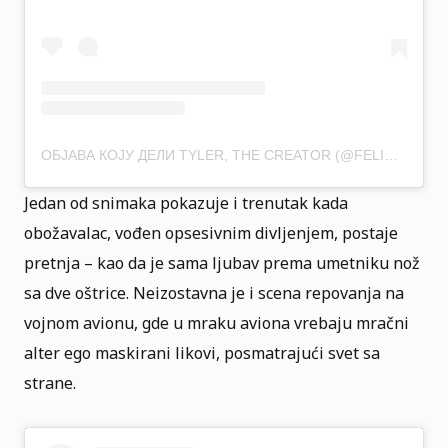
ОБЈАВА КОЈУ ДЕЛИ TYLER, THE CREATOR (@FELICIATHEGOAT)
Jedan od snimaka pokazuje i trenutak kada
obožavalac, vođen opsesivnim divljenjem, postaje
pretnja – kao da je sama ljubav prema umetniku nož
sa dve oštrice. Neizostavna je i scena repovanja na
vojnom avionu, gde u mraku aviona vrebaju mračni
alter ego maskirani likovi, posmatrajući svet sa
strane.