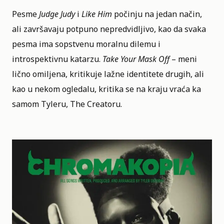
Pesme
Judge Judy
i
Like Him
počinju na jedan način,
ali završavaju potpuno nepredvidljivo, kao da svaka
pesma ima sopstvenu moralnu dilemu i
introspektivnu katarzu.
Take Your Mask Off
– meni
lično omiljena, kritikuje lažne identitete drugih, ali
kao u nekom ogledalu, kritika se na kraju vraća ka
samom Tyleru, The Creatoru.