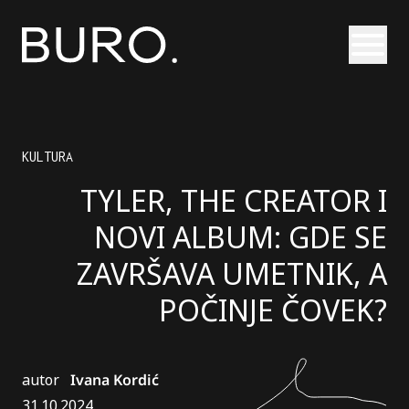
Otvori
KULTURA
TYLER, THE CREATOR I
NOVI ALBUM: GDE SE
ZAVRŠAVA UMETNIK, A
POČINJE ČOVEK?
autor
Ivana Kordić
31.10.2024.