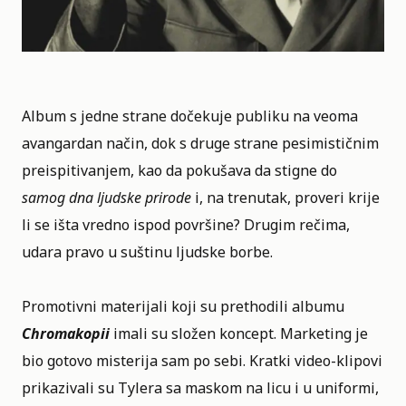
Album s jedne strane dočekuje publiku na veoma
avangardan način, dok s druge strane pesimističnim
preispitivanjem, kao da pokušava da stigne do
samog dna ljudske prirode
i, na trenutak, proveri krije
li se išta vredno ispod površine? Drugim rečima,
udara pravo u suštinu ljudske borbe.
Promotivni materijali koji su prethodili albumu
Chromakopii
imali su složen koncept. Marketing je
bio gotovo misterija sam po sebi. Kratki video-klipovi
prikazivali su Tylera sa maskom na licu i u uniformi,