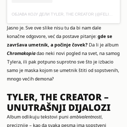
ОБЈАВА КОЈУ ДЕЛИ TYLER, THE CREATOR (@FELICIATHEGOAT)
Jasno je. Sve ove slike nisu tu da bi nam dale
konačne odgovore, već da postave pitanje:
gde se
završava umetnik, a počinje čovek?
Da li je album
Chromakopia
dao neki novi pogled na svet, na samog
Tylera, ili pak potpuno suprotno sve što je izbacio
samo je maska kojom se umetnik štiti od sopstvenih,
mnogo većih demona?
TYLER, THE CREATOR –
UNUTRAŠNJI DIJALOZI
Album odlikuju tekstovi puni
ambivalentnosti
,
preciznije – kao da svaka pesma ima sopstveni