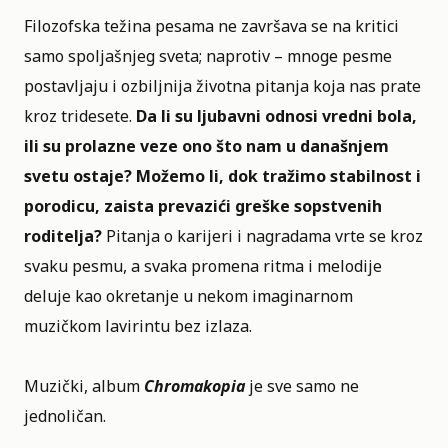
Filozofska težina pesama ne završava se na kritici
samo spoljašnjeg sveta; naprotiv – mnoge pesme
postavljaju i ozbiljnija životna pitanja koja nas prate
kroz tridesete.
Da li su ljubavni odnosi vredni bola,
ili su prolazne veze ono što nam u današnjem
svetu ostaje?
Možemo li, dok tražimo stabilnost i
porodicu, zaista prevazići greške sopstvenih
roditelja?
Pitanja o karijeri i nagradama vrte se kroz
svaku pesmu, a svaka promena ritma i melodije
deluje kao okretanje u nekom imaginarnom
muzičkom lavirintu bez izlaza.
Muzički, album
Chromakopia
je sve samo ne
jednoličan.