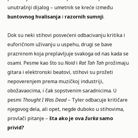
unutrašnji dijalog – umetnik se kreće između
buntovnog hvalisanja
i
razornih sumnji
.
Dok su neki stihovi posvećeni odbacivanju kritika i
euforičnom uživanju u uspehu, drugi se bave
prazninom koja preplavljuje svakoga od nas kada se
osami. Pesme kao što su
Noid
i
Rat Tah Tah
prožimaju
gitara i elektronski beatovi, stihovi su prožeti
nepoverenjem prema muzičkoj industriji,
obožavaocima, i čak sopstvenim saradnicima. U
pesmi
Thought I Was Dead
– Tyler odbacuje kritičare
njegovog dela, ali opet, negde duboko u stihovima,
provlači pitanje –
šta ako je ova
žurka
samo
privid?