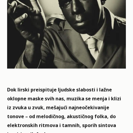
Dok lirski preispituje ljudske slabosti i lažne
oklopne maske svih nas, muzika se menja i klizi
iz zvuka u zvuk, mešajući najneočekivanije
tonove – od melodičnog, akustičnog folka, do
elektronskih ritmova i tamnih, sporih sintova