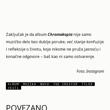
Zaključak je da album
Chromakopia
nije samo
muzičko delo bez dublje poruke, već stanje konfuzije
i refleksije o životu, koje nikome ne pruža jasnoću i
konačne odgovore – baš kao ni samo ostvarenje.
Foto:
Instagram
ALBUM
MUZIKA
NOVO
THE CREATOR
TYLER
VESTI
POVEZANO