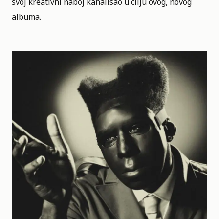
svoj kreativni naboj kanalisao u cilju ovog, novog
albuma.