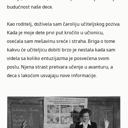
budućnost naše dece.
Kao roditelj, doživela sam čaroliju učiteljskog poziva.
Kada je moje dete prvi put kročilo u učionicu,
osećala sam mešavinu sreće i straha. Briga o tome
kakvu će učiteljicu dobiti brzo je nestala kada sam
videla sa koliko entuzijazma je posvećena svom
poslu. Njena strast pretvara učenje u avanturu, a
deca s lakoćom usvajaju nove informacije.