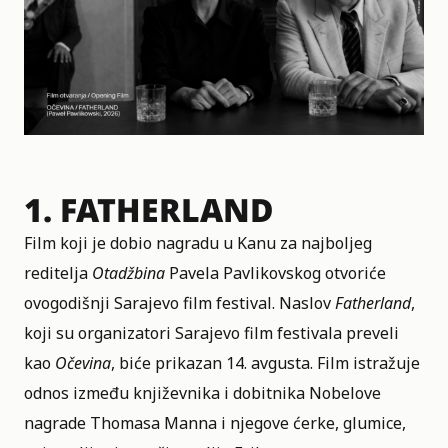
1.
FATHERLAND
Film koji je dobio nagradu u Kanu za najboljeg
reditelja
Otadžbina
Pavela Pavlikovskog otvoriće
ovogodišnji Sarajevo film festival. Naslov
Fatherland
,
koji su organizatori Sarajevo film festivala preveli
kao
Očevina
, biće prikazan 14. avgusta. Film istražuje
odnos između književnika i dobitnika Nobelove
nagrade
Thomasa Manna
i njegove ćerke, glumice,