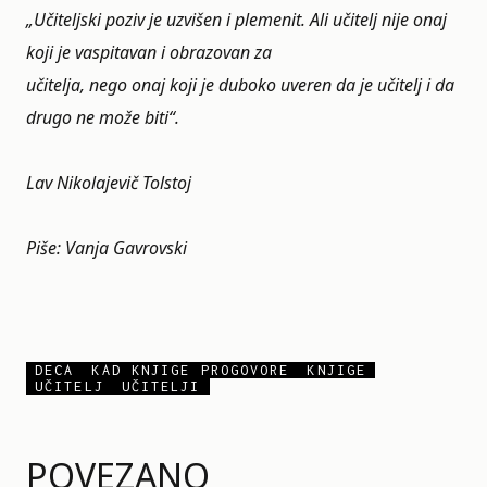
„Učiteljski poziv je uzvišen i plemenit. Ali učitelj nije onaj
koji je vaspitavan i obrazovan za
učitelja, nego onaj koji je duboko uveren da je učitelj i da
drugo ne može biti“.
Lav Nikolajevič Tolstoj
Piše:
Vanja Gavrovski
DECA
KAD KNJIGE PROGOVORE
KNJIGE
UČITELJ
UČITELJI
POVEZANO