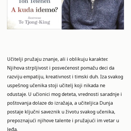
Učitelji pružaju znanje, ali i oblikuju karakter.
Njihova strpljivost i posvećenost pomažu deci da
razviju empatiju, kreativnost i timski duh. Iza svakog
uspešnog učenika stoji učitelj koji nikada ne
odustaje. U učionici mog deteta, vrednosti saradnje i
poštovanja dolaze do izražaja, a učiteljica Dunja
postaje ključni saveznik u životu svakog učenika,
prepoznajući njihove talente i pružajući im vetar u
leđa.