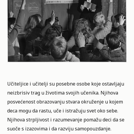
Učiteljice i učitelji su posebne osobe koje ostavljaju
neizbrisiv trag u životima svojih učenika. Njihova
posvećenost obrazovanju stvara okruženje u kojem
deca mogu da rastu, uče i istražuju svet oko sebe.
Njihova strpljivost i razumevanje pomažu deci da se
suoče s izazovima i da razviju samopouzdanje.