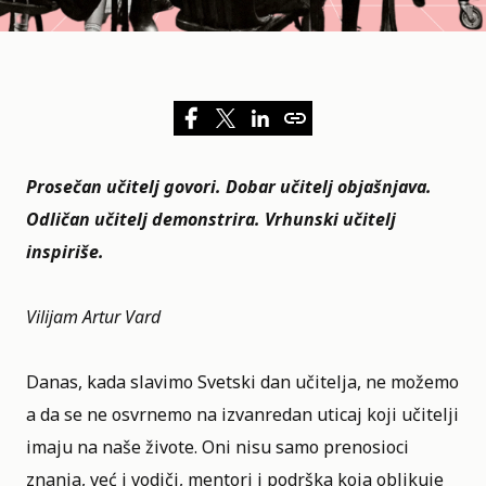
Prosečan učitelj govori. Dobar učitelj objašnjava.
Odličan učitelj demonstrira. Vrhunski učitelj
inspiriše.
Vilijam Artur Vard
Danas, kada slavimo
Svetski dan učitelja
, ne možemo
a da se ne osvrnemo na izvanredan uticaj koji učitelji
imaju na naše živote. Oni nisu samo prenosioci
znanja, već i vodiči, mentori i podrška koja oblikuje