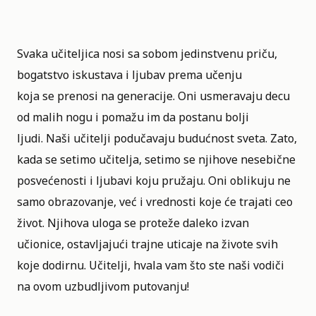
Svaka učiteljica nosi sa sobom jedinstvenu priču,
bogatstvo iskustava i ljubav prema učenju
koja se prenosi na generacije. Oni usmeravaju decu
od malih nogu i pomažu im da postanu bolji
ljudi. Naši učitelji podučavaju budućnost sveta. Zato,
kada se setimo učitelja, setimo se njihove nesebične
posvećenosti i ljubavi koju pružaju. Oni oblikuju ne
samo obrazovanje, već i vrednosti koje će trajati ceo
život. Njihova uloga se proteže daleko izvan
učionice, ostavljajući trajne uticaje na živote svih
koje dodirnu. Učitelji, hvala vam što ste naši vodiči
na ovom uzbudljivom putovanju!