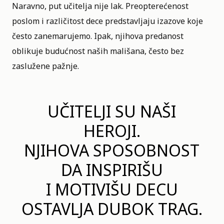
Naravno, put učitelja nije lak. Preopterećenost
poslom i različitost dece predstavljaju izazove koje
često zanemarujemo. Ipak, njihova predanost
oblikuje budućnost naših mališana, često bez
zaslužene pažnje.
UČITELJI SU NAŠI
HEROJI.
NJIHOVA SPOSOBNOST
DA INSPIRIŠU
I MOTIVIŠU DECU
OSTAVLJA DUBOK TRAG.