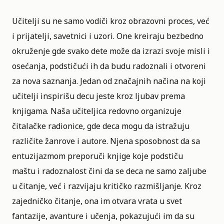
Učitelji su ne samo vodiči kroz obrazovni proces, već
i prijatelji, savetnici i uzori. One kreiraju bezbedno
okruženje gde svako dete može da izrazi svoje misli i
osećanja, podstičući ih da budu radoznali i otvoreni
za nova saznanja. Jedan od značajnih načina na koji
učitelji inspirišu decu jeste kroz ljubav prema
knjigama. Naša učiteljica redovno organizuje
čitalačke radionice, gde deca mogu da istražuju
različite žanrove i autore. Njena sposobnost da sa
entuzijazmom preporuči knjige koje podstiču
maštu i radoznalost čini da se deca ne samo zaljube
u čitanje, već i razvijaju kritičko razmišljanje. Kroz
zajedničko čitanje, ona im otvara vrata u svet
fantazije, avanture i učenja, pokazujući im da su