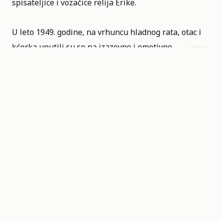
spisateljice i vozačice relija
Erike
.
U leto 1949. godine, na vrhuncu hladnog rata, otac i
kćerka uputili su se na izazovno i emotivno
putovanje kroz razorenu Nemačku. U crnom Buicku
provezli su se od Frankfurta, koji je tada bio pod
američkom dominacijom, do Weimara koji su
kontrolisali Sovjeti. Po povratku u Nemačku, nakon
šesnaestogodišnjeg izgnanstva u Americi, Thomas
Mann se morao suočiti ne samo s podeljenom
domovinom već i sa dubokim razdorima unutar
vlastite porodice. Poljska, Nemačka, Italija,
Francuska, 82 minuta traje film.
32nd SFF – Open Air