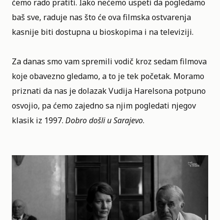
ćemo rado pratiti. Iako nećemo uspeti da pogledamo
baš sve, raduje nas što će ova filmska ostvarenja
kasnije biti dostupna u bioskopima i na televiziji.
Za danas smo vam spremili vodič kroz sedam filmova
koje obavezno gledamo, a to je tek početak. Moramo
priznati da nas je dolazak
Vudija Harelsona
potpuno
osvojio, pa ćemo zajedno sa njim pogledati njegov
klasik iz 1997.
Dobro došli u Sarajevo
.