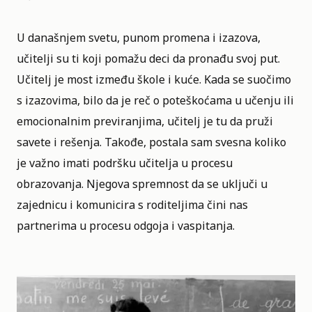
U današnjem svetu, punom promena i izazova,
učitelji su ti koji pomažu deci da pronađu svoj put.
Učitelj je most između škole i kuće. Kada se suočimo
s izazovima, bilo da je reč o poteškoćama u učenju ili
emocionalnim previranjima, učitelj je tu da pruži
savete i rešenja. Takođe, postala sam svesna koliko
je važno imati podršku učitelja u procesu
obrazovanja. Njegova spremnost da se uključi u
zajednicu i komunicira s roditeljima čini nas
partnerima u procesu odgoja i vaspitanja.