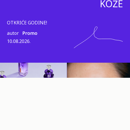
KOŽE
OTKRIĆE GODINE!
autor
Promo
10.08.2026.