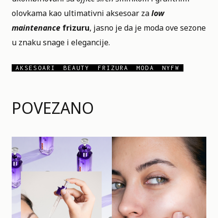
olovkama kao ultimativni aksesoar za
low
maintenance
frizuru
, jasno je da je moda ove sezone
u znaku snage i elegancije.
AKSESOARI
BEAUTY
FRIZURA
MODA
NYFW
POVEZANO