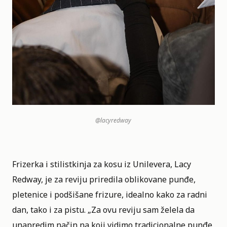
@lacyredway
Frizerka i stilistkinja za kosu iz Unilevera, Lacy
Redway, je za reviju priredila oblikovane punđe,
pletenice i podšišane frizure, idealno kako za radni
dan, tako i za pistu. „Za ovu reviju sam želela da
unapredim način na koji vidimo tradicionalne punđe