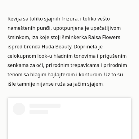
Revija sa toliko sjajnih frizura, i toliko vešto
nameštenih punđi, upotpunjena je upečatljivom
šminkom, iza koje stoji šminkerka Raisa Flowers
ispred brenda Huda Beauty. Doprinela je
celokupnom look-u hladnim tonovima i prigušenim
senkama za oči, prirodnim trepavicama i prirodnim
tenom sa blagim hajlajterom i konturom. Uz to su
išle tamnije nijanse ruža sa jačim sjajem.