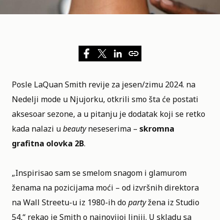
Posle
LaQuan Smith
revije za jesen/zimu 2024. na
Nedelji mode u Njujorku
, otkrili smo šta će postati
aksesoar sezone, a u pitanju je dodatak koji se retko
kada nalazi u
beauty
neseserima –
skromna
grafitna olovka 2B
.
„Inspirisao sam se smelom snagom i glamurom
ženama na pozicijama moći – od izvršnih direktora
na Wall Streetu-u iz 1980-ih do
party
žena iz Studio
54,“ rekao je Smith o najnovijoj liniji. U skladu sa