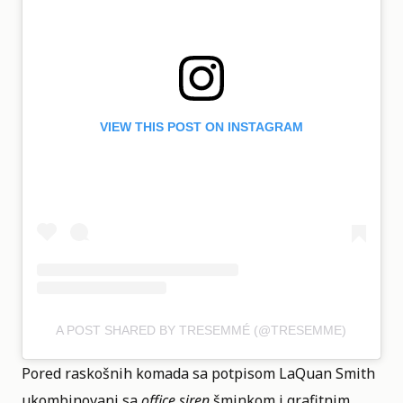
VIEW THIS POST ON INSTAGRAM
A POST SHARED BY TRESEMMÉ (@TRESEMME)
Pored raskošnih komada sa potpisom LaQuan Smith
ukombinovani sa
office siren
šminkom i grafitnim