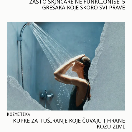
ZAŠTO SKINCARE NE FUNKCIONIŠE: 5
GREŠAKA KOJE SKORO SVI PRAVE
KOZMETIKA
KUPKE ZA TUŠIRANJE KOJE ČUVAJU I HRANE
KOŽU ZIMI