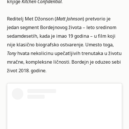
knjige
Kitchen Confidential
.
Reditelj Met Džonson (
Matt Johnson
) pretvorio je
jedan segment Bordejnovog života – leto sredinom
sedamdesetih, kada je imao 19 godina – u film koji
nije klasično biografsko ostvarenje. Umesto toga,
Tony
hvata nekolicinu upečatljivih trenutaka u životu
mračne, kompleksne ličnosti. Bordejn je oduzeo sebi
život 2018. godine.