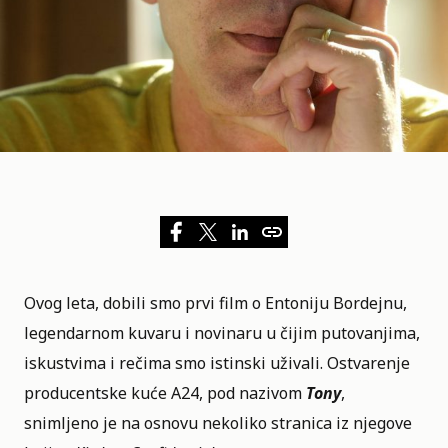
Ovog leta, dobili smo prvi
film
o Entoniju Bordejnu,
legendarnom kuvaru i novinaru u čijim putovanjima,
iskustvima i rečima smo istinski uživali. Ostvarenje
producentske kuće A24, pod nazivom
Tony
,
snimljeno je na osnovu nekoliko stranica iz njegove