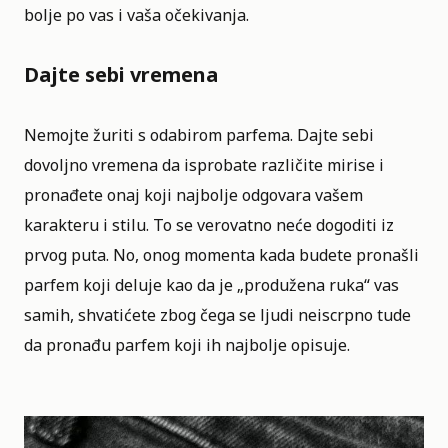
bolje po vas i vaša očekivanja.
Dajte sebi vremena
Nemojte žuriti s odabirom parfema. Dajte sebi
dovoljno vremena da isprobate različite mirise i
pronađete onaj koji najbolje odgovara vašem
karakteru i stilu. To se verovatno neće dogoditi iz
prvog puta. No, onog momenta kada budete pronašli
parfem koji deluje kao da je „produžena ruka“ vas
samih, shvatićete zbog čega se ljudi neiscrpno tude
da pronađu parfem koji ih najbolje opisuje.