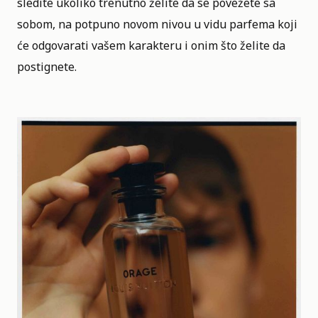
sledite ukoliko trenutno želite da se povežete sa
sobom, na potpuno novom nivou u vidu parfema koji
će odgovarati vašem karakteru i onim što želite da
postignete.