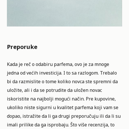
Preporuke
Kada je reč o odabiru parfema, ovo je za mnoge
jedna od većih investicija. I to sa razlogom. Trebalo
bi da razmislite o tome koliko novca ste spremni da
uložite, ali i da se potrudite da uložen novac
iskoristite na najbolji mogući način. Pre kupovine,
ukoliko niste sigurni u kvalitet parfema koji vam se
dopao, istražite da li ga drugi preporučuju ili da li su
imali prilike da ga isprobaju. Što više recenzija, to