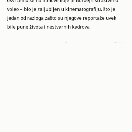
osvrćemo se na filmove koje je Bordejn strastveno
voleo – bio je zaljubljen u kinematografiju, što je
jedan od razloga zašto su njegove reportaže uvek
bile pune života i nestvarnih kadrova.
Bordejn je voleo brojne režisere, ali u duhu lakoće
letnjeg življenja, fokusirali smo se na ljubavne priče
– tri naslova koja su savršena u svakom smili i vredi
ih pogledati ponovo.
LJUBAVNI FILMOVI KOJE
JE VOLEO BORDEJN:
IN
THE MOOD FOR LOVE
„Da li je kamera ikada učinila da ljudi izgledaju
lepše? Da li su se likovi ikada kretali kroz prostor u