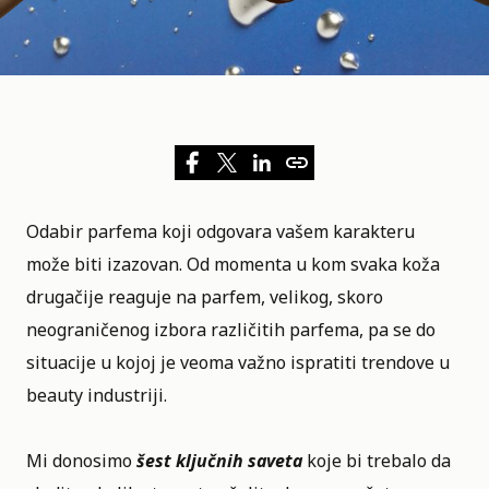
Odabir parfema koji odgovara vašem karakteru
može biti izazovan. Od momenta u kom svaka koža
drugačije reaguje na parfem, velikog, skoro
neograničenog izbora različitih parfema, pa se do
situacije u kojoj je veoma važno ispratiti trendove u
beauty industriji.
Mi donosimo
šest ključnih
saveta
koje bi trebalo da