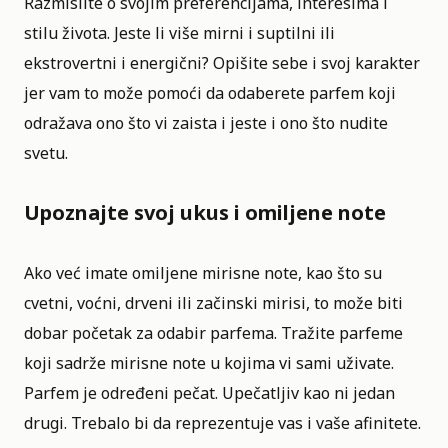
Razmislite o svojim preferencijama, interesima i
stilu života. Jeste li više mirni i suptilni ili
ekstrovertni i energični? Opišite sebe i svoj karakter
jer vam to može pomoći da odaberete
parfem koji
odražava ono što vi zaista i jeste i ono što nudite
svetu.
Upoznajte svoj ukus i omiljene note
Ako već imate omiljene mirisne note, kao što su
cvetni, voćni, drveni ili začinski mirisi, to može biti
dobar početak za odabir parfema. Tražite parfeme
koji sadrže mirisne note u kojima vi sami uživate.
Parfem je određeni pečat. Upečatljiv kao ni jedan
drugi. Trebalo bi da reprezentuje vas i vaše afinitete.