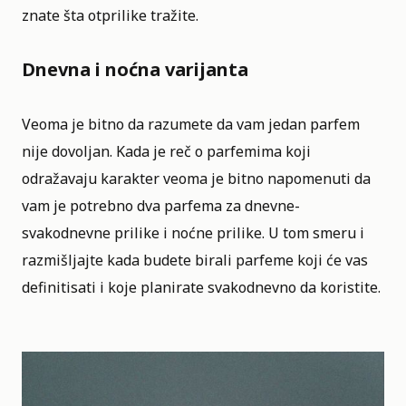
znate šta otprilike tražite.
Dnevna i noćna varijanta
Veoma je bitno da razumete da vam jedan parfem
nije dovoljan. Kada je reč o parfemima koji
odražavaju karakter veoma je bitno napomenuti da
vam je potrebno dva parfema za dnevne-
svakodnevne prilike i noćne prilike. U tom smeru i
razmišljajte kada budete birali parfeme koji će vas
definitisati i koje planirate svakodnevno da koristite.