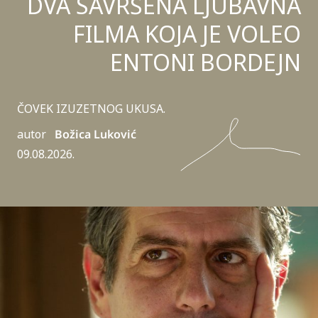
DVA SAVRŠENA LJUBAVNA
FILMA KOJA JE VOLEO
ENTONI BORDEJN
ČOVEK IZUZETNOG UKUSA.
autor
Božica Luković
09.08.2026.