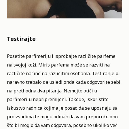
Testirajte
Posetite parfimeriju i isprobajte različite parfeme
na svojoj koži. Miris parfema može se razviti na
različite načine na različitim osobama. Testiranje bi
naravno trebalo da usledi onda kada odgovorite sebi
na prethodna dva pitanja. Nemojte otići u
parfimeriju nepripremljeni. Takođe, iskoristite
iskustvo radnica kojima je posao da se upoznaju sa
proizvodima te mogu odmah da vam preporuče ono
što bi moglo da vam odgovara, posebno ukoliko već