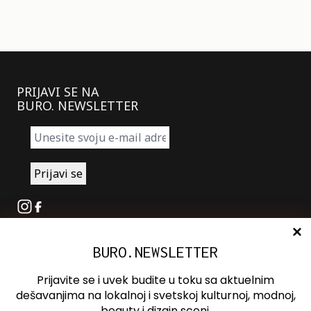
PRIJAVI SE NA
BURO. NEWSLETTER
Instagram
Facebook
BURO.NEWSLETTER
O nama
Oglašavanje
Prijavite se i uvek budite u toku sa aktuelnim
Kontakt
dešavanjima na lokalnoj i svetskoj kulturnoj, modnoj,
beauty i dizajn sceni.