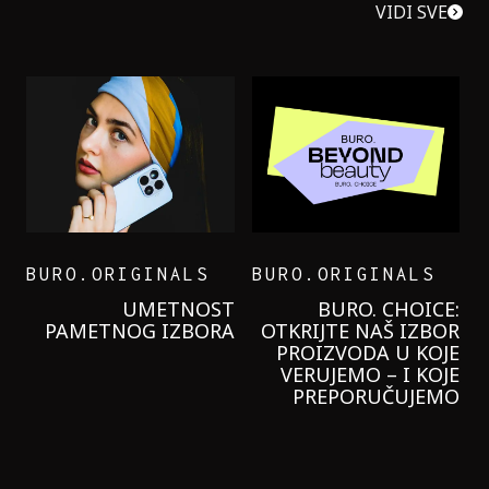
VIDI SVE
BURO.ORIGINALS
BURO.ORIGINALS
LEVI’S ON THE ROAD
PROBALA SAM NOVU
GARNIER KREMU I
NIKADA NIŠTA
LAGANIJE NISAM
KORISTILA