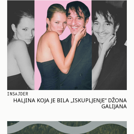
INSAJDER
HALJINA KOJA JE BILA „ISKUPLJENJE“ DŽONA
GALIJANA