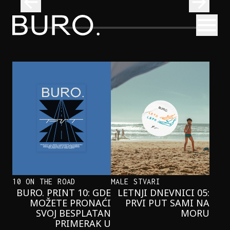
BURO.
Otvori
Neobična priča o bliznakinjama koje su inspirisale novi He
FILM I TV
NEOBIČNA PRIČA O BLIZNAKINJAMA
KOJE SU INSPIRISALE NOVI
HERCOGOV FILM
10 ON THE ROAD
MALE STVARI
BURO. PRINT 10: GDE
LETNJI DNEVNICI 05:
MOŽETE PRONAĆI
PRVI PUT SAMI NA
SVOJ BESPLATAN
MORU
PRIMERAK U