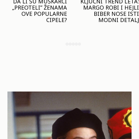
KLJUČNI TREND LETA:
JOŠ JE RANO ZA JAKNE
MARGO ROBI I HEJLI
– ALI U RESERVED JE
BIBER NOSE ISTI
STIGAO MODEL KOJI
MODNI DETALJ
ĆE BITI VELIKI TREND