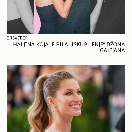
INSAJDER
HALJINA KOJA JE BILA „ISKUPLJENJE“ DŽONA
GALIJANA