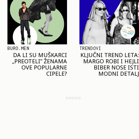
TRENDOVI
SHOPPING
KLJUČNI TREND LETA:
JOŠ JE RANO ZA JAKNE
MARGO ROBI I HEJLI
– ALI U RESERVED JE
BIBER NOSE ISTI
STIGAO MODEL KOJI
MODNI DETALJ
ĆE BITI VELIKI TREND