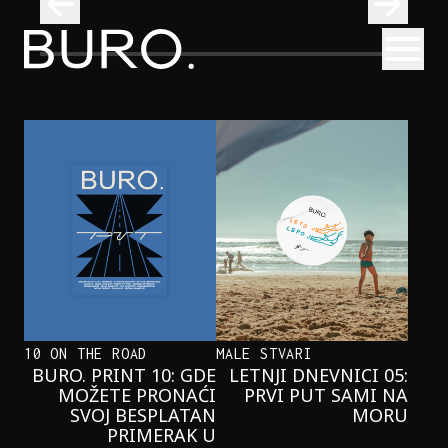
BURO.
Otvori
Onaj jedan proizvod koji stalno selimo sa police u torbe
BURO.MEN
ONAJ JEDAN PROIZVOD KOJI
STALNO SELIMO SA POLICE U
TORBE
10 ON THE ROAD
MALE STVARI
BURO. PRINT 10: GDE
LETNJI DNEVNICI 05:
MOŽETE PRONAĆI
PRVI PUT SAMI NA
SVOJ BESPLATAN
MORU
PRIMERAK U