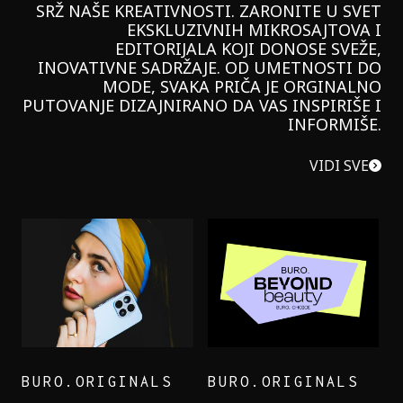
SRŽ NAŠE KREATIVNOSTI. ZARONITE U SVET
EKSKLUZIVNIH MIKROSAJTOVA I
EDITORIJALA KOJI DONOSE SVEŽE,
INOVATIVNE SADRŽAJE. OD UMETNOSTI DO
MODE, SVAKA PRIČA JE ORGINALNO
PUTOVANJE DIZAJNIRANO DA VAS INSPIRIŠE I
INFORMIŠE.
VIDI SVE
BURO.ORIGINALS
BURO.ORIGINALS
LEVI’S ON THE ROAD
PROBALA SAM NOVU