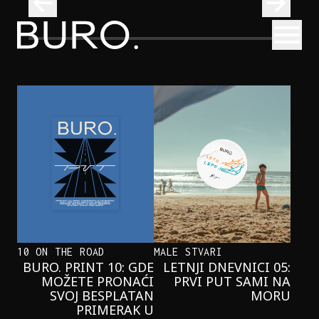
BURO.
Otvori
 nastupom
Tri knjige koje Valentina Bakti čita na plaži ovog leta
KNJIGE
TRI KNJIGE KOJE VALENTINA BAKTI
ČITA NA PLAŽI OVOG LETA
10 ON THE ROAD
MALE STVARI
BURO. PRINT 10: GDE
LETNJI DNEVNICI 05:
MOŽETE PRONAĆI
PRVI PUT SAMI NA
SVOJ BESPLATAN
MORU
PRIMERAK U