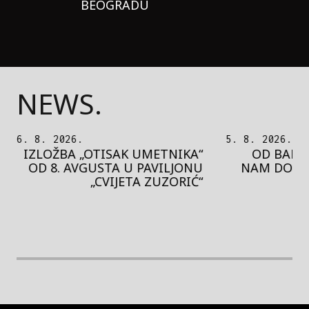
BEOGRADU
NEWS.
6. 8. 2026.
5. 8. 2026.
IZLOŽBA „OTISAK UMETNIKA“
OD BAROK
OD 8. AVGUSTA U PAVILJONU
NAM DONO
„CVIJETA ZUZORIĆ“
rethodna slika
Next image