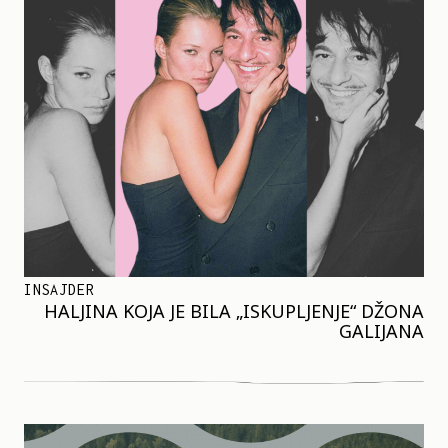
INSAJDER
HALJINA KOJA JE BILA „ISKUPLJENJE“ DŽONA
GALIJANA