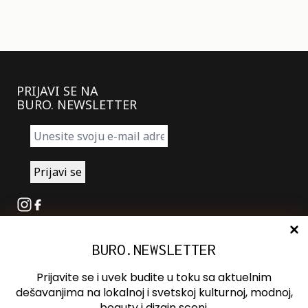
PRIJAVI SE NA
BURO. NEWSLETTER
Instagram
Facebook
BURO.NEWSLETTER
O nama
Oglašavanje
Prijavite se i uvek budite u toku sa aktuelnim
Kontakt
dešavanjima na lokalnoj i svetskoj kulturnoj, modnoj,
beauty i dizajn sceni.