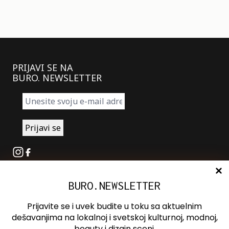
PRIJAVI SE NA
BURO. NEWSLETTER
Instagram
Facebook
BURO.NEWSLETTER
O nama
Oglašavanje
Prijavite se i uvek budite u toku sa aktuelnim
Kontakt
dešavanjima na lokalnoj i svetskoj kulturnoj, modnoj,
beauty i dizajn sceni.