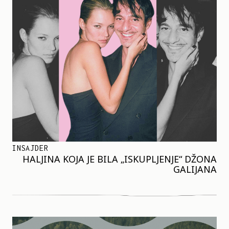
INSAJDER
HALJINA KOJA JE BILA „ISKUPLJENJE“ DŽONA
GALIJANA