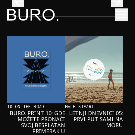
BURO.
Otvori
 nastupom
Tri knjige koje Valentina Bakti čita na plaži ovog leta
KNJIGE
TRI KNJIGE KOJE VALENTINA BAKTI
ČITA NA PLAŽI OVOG LETA
10 ON THE ROAD
MALE STVARI
BURO. PRINT 10: GDE
LETNJI DNEVNICI 05:
MOŽETE PRONAĆI
PRVI PUT SAMI NA
SVOJ BESPLATAN
MORU
PRIMERAK U