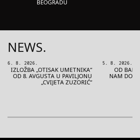
BEOGRADU
NEWS.
6. 8. 2026.
5. 8. 2026.
IZLOŽBA „OTISAK UMETNIKA“
OD BAROK
OD 8. AVGUSTA U PAVILJONU
NAM DONO
„CVIJETA ZUZORIĆ“
rethodna slika
Next image