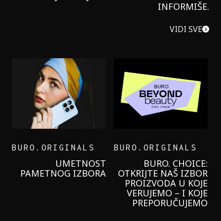
INFORMIŠE.
VIDI SVE
BURO.ORIGINALS
BURO.ORIGINALS
LEVI’S ON THE ROAD
PROBALA SAM NOVU
GARNIER KREMU I
NIKADA NIŠTA
LAGANIJE NISAM
KORISTILA