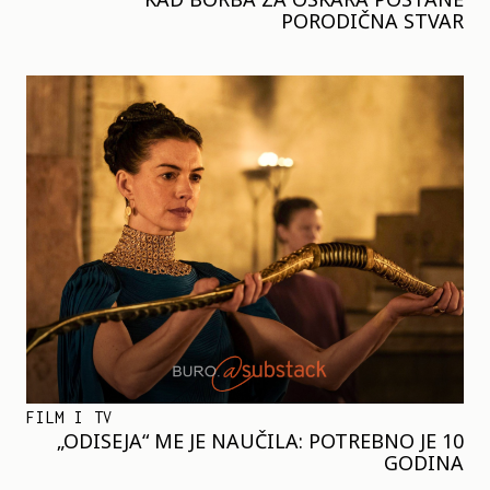
PORODIČNA STVAR
FILM I TV
„ODISEJA“ ME JE NAUČILA: POTREBNO JE 10
GODINA