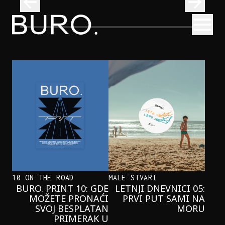
BURO.
Otvori
Onaj jedan proizvod koji stalno selimo sa police u torbe
BURO.MEN
ONAJ JEDAN PROIZVOD KOJI
STALNO SELIMO SA POLICE U
TORBE
10 ON THE ROAD
MALE STVARI
BURO. PRINT 10: GDE
LETNJI DNEVNICI 05:
MOŽETE PRONAĆI
PRVI PUT SAMI NA
SVOJ BESPLATAN
MORU
PRIMERAK U