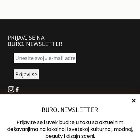
PRIJAVI SE NA
BURO. NEWSLETTER
Instagram
Facebook
BURO.NEWSLETTER
O nama
Oglašavanje
Prijavite se i uvek budite u toku sa aktuelnim
Kontakt
dešavanjima na lokalnoj i svetskoj kulturnoj, modnoj,
beauty i dizajn sceni.