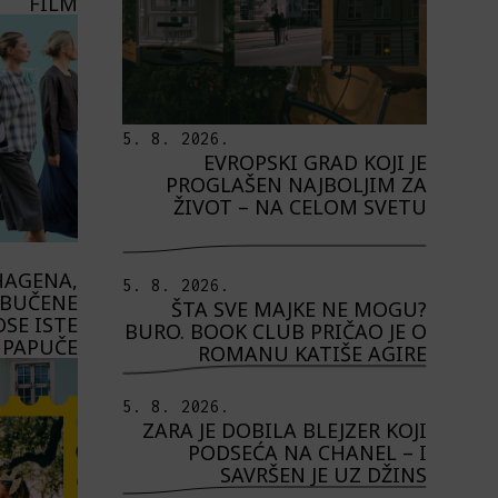
FILM
5. 8. 2026.
EVROPSKI GRAD KOJI JE
PROGLAŠEN NAJBOLJIM ZA
ŽIVOT – NA CELOM SVETU
HAGENA,
5. 8. 2026.
OBUČENE
ŠTA SVE MAJKE NE MOGU?
SE ISTE
BURO. BOOK CLUB PRIČAO JE O
PAPUČE
ROMANU KATIŠE AGIRE
5. 8. 2026.
ZARA JE DOBILA BLEJZER KOJI
PODSEĆA NA CHANEL – I
SAVRŠEN JE UZ DŽINS