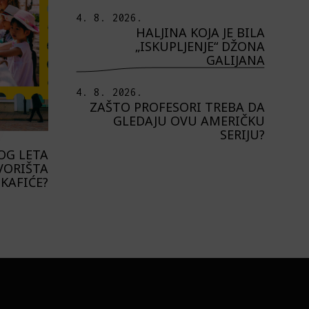
4. 8. 2026.
HALJINA KOJA JE BILA
„ISKUPLJENJE“ DŽONA
GALIJANA
4. 8. 2026.
ZAŠTO PROFESORI TREBA DA
GLEDAJU OVU AMERIČKU
SERIJU?
OG LETA
VORIŠTA
 KAFIĆE?