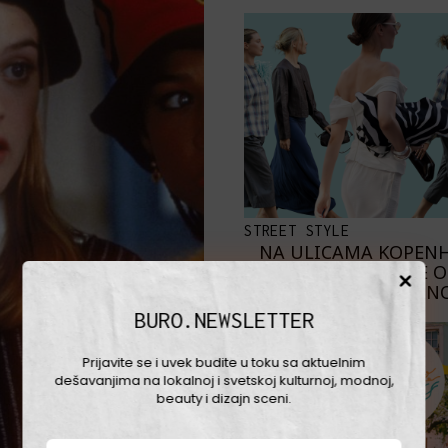
STREET STYLE
NA ULICAMA KOPEN
NAJBOLJE 
SKANDINAVKE NO
BURO.NEWSLETTER
Prijavite se i uvek budite u toku sa aktuelnim
dešavanjima na lokalnoj i svetskoj kulturnoj, modnoj,
beauty i dizajn sceni.