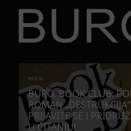
BURO.
užite nam se u čitanju!
Beograd, Bajaga i osamdesete: Mjuzikl koji ne pr
POZORIŠTE
O
BEOGRAD, BAJAGA I O
MJUZIKL KOJI NE PRO
SE