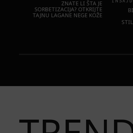
INSAJD
RNIER
ZNATE LI ŠTA JE
 NIŠTA
SORBETIZACIJA? OTKRIJTE
B
ISTILA
TAJNU LAGANE NEGE KOŽE
STI
TREN