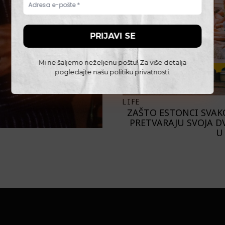
Mi ne šaljemo neželjenu poštu! Za više detalja
pogledajte našu
politiku privatnosti
.
LIFE
ZAŠTO ESTONCI SVAK
PRETVARAJU SVOJA D
U