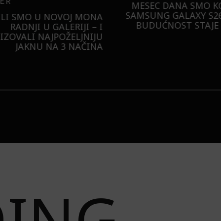
ER
MESEC DANA SMO KO
SAMSUNG GALAXY S26
ILI SMO U NOVOJ MONA
BUDUĆNOST STAJE 
RADNJI U GALERIJI – I
LIZOVALI NAJPOŽELJNIJU
JAKNU NA 3 NAČINA
DING