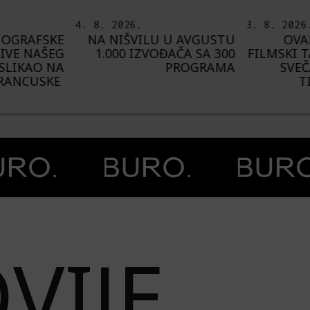
3. 8. 2026.
6. 8. 2026
U AVGUSTU
OVAKO JE IZGLEDAO
I
AČA SA 300
FILMSKI TALAS NA MORU:
U
PROGRAMA
SVEČANO ZATVOREN
AVGUST
TIVAT FILM WAVE
„C
VIJE