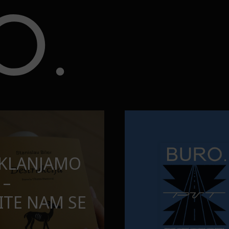
opuštamo
Onaj jedan proizvod koji stalno
BURO.MEN
SAMDESETE:
ONAJ JEDAN 
PUŠTAMO
STALNO SELI
TORBE