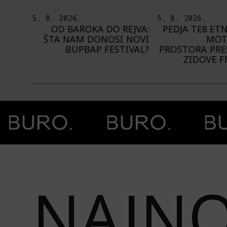
5. 8. 2026.
4. 8. 2026.
EJVA:
PEDJA TE8 ETNOGRAFSKE
NA NIŠVILU 
 NOVI
MOTIVE NAŠEG
1.000 IZVOĐ
IVAL?
PROSTORA PRESLIKAO NA
ZIDOVE FRANCUSKE
Prethodna slika
Next image
NAJNO