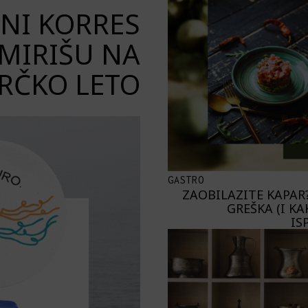
ENI KORRES
 MIRIŠU NA
RČKO LETO
GASTRO
ZAOBILAZITE KAPAR?
GREŠKA (I KA
IS