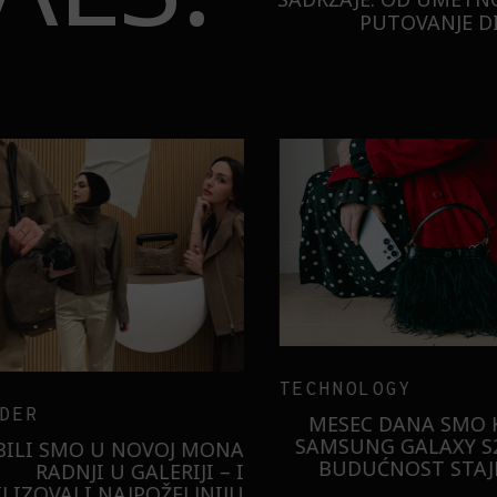
PUTOVANJE DI
TECHNOLOGY
ER
MESEC DANA SMO KO
SAMSUNG GALAXY S26
ILI SMO U NOVOJ MONA
BUDUĆNOST STAJE 
RADNJI U GALERIJI – I
LIZOVALI NAJPOŽELJNIJU