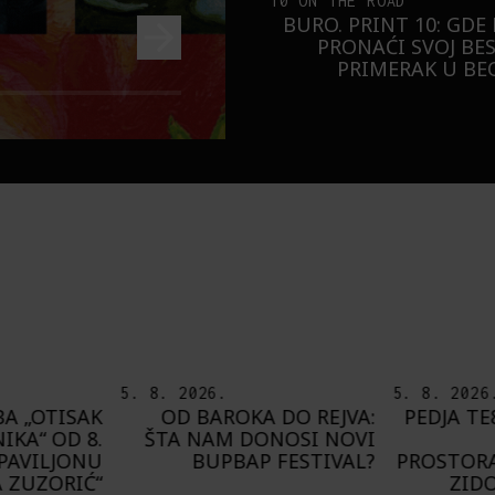
10 ON THE ROAD
BURO. PRINT 10: GDE
PRONAĆI SVOJ BE
PRIMERAK U B
5. 8. 2026.
8. 8. 2026
 DO REJVA:
PEDJA TE8 ETNOGRAFSKE
DEL
NOSI NOVI
MOTIVE NAŠEG
PRIJAT
FESTIVAL?
PROSTORA PRESLIKAO NA
G
ZIDOVE FRANCUSKE