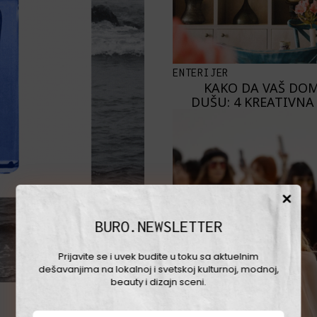
ENTERIJER
KAKO DA VAŠ DOM
DUŠU: 4 KREATIVNA
BURO.NEWSLETTER
Prijavite se i uvek budite u toku sa aktuelnim
dešavanjima na lokalnoj i svetskoj kulturnoj, modnoj,
beauty i dizajn sceni.