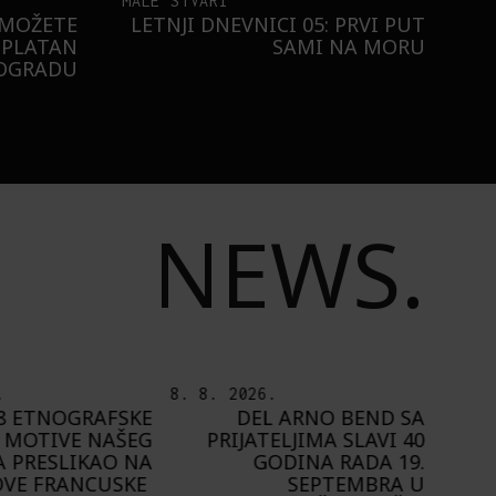
MALE STVARI
 MOŽETE
LETNJI DNEVNICI 05: PRVI PUT
SPLATAN
SAMI NA MORU
EOGRADU
NEWS.
.
7. 8. 2026.
6. 8.
 ARNO BEND SA
PLAYING NARRATIVES +:
ELJIMA SLAVI 40
OD IDEJE DO IGRE
ODINA RADA 19.
A
SEPTEMBRA U