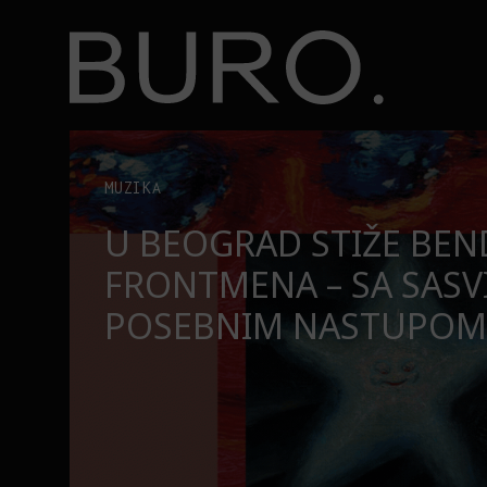
BURO.
Tri knjige koje Valentina Bakti čita na plaži ovog le
KNJIGE
TRI KNJIGE KOJE VALEN
ČITA NA PLAŽI OVOG L