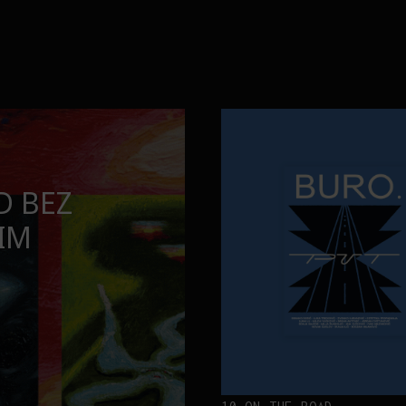
ta
Kad se ispod Trga republike zač
INTERVJUI
TINA BAKTI
KAD SE ISPO
ETA
ZAČUJE OKEAN
„ATLANTIS”