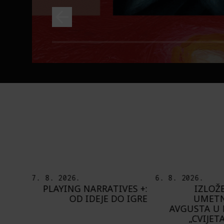
6. 8. 2026.
5. 8. 2026.
ES +:
IZLOŽBA „OTISAK
OD BAROKA
 IGRE
UMETNIKA“ OD 8.
ŠTA NAM DO
AVGUSTA U PAVILJONU
BUPBAP 
„CVIJETA ZUZORIĆ“