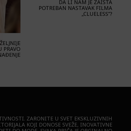
DA LI NAM JE ZAISTA
POTREBAN NASTAVAK FILMA
„CLUELESS”?
ELJNIJE
U PRAVO
NAĐENJE
TIVNOSTI. ZARONITE U SVET EKSKLUZIVNIH
ITORIJALA KOJI DONOSE SVEŽE, INOVATIVNE
STI DO MODE, SVAKA PRIČA JE ORGINALNO