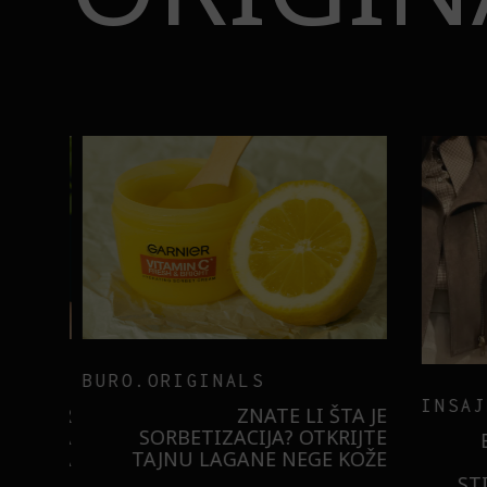
BURO.ORIGINALS
INSAJD
RNIER
ZNATE LI ŠTA JE
 NIŠTA
SORBETIZACIJA? OTKRIJTE
B
ISTILA
TAJNU LAGANE NEGE KOŽE
STI