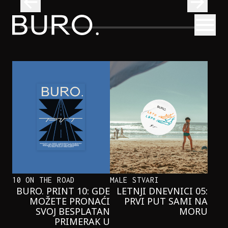
BURO.
Otvori
Onaj jedan proizvod koji stalno selimo sa police u torbe
BURO.MEN
ONAJ JEDAN PROIZVOD KOJI
STALNO SELIMO SA POLICE U
TORBE
10 ON THE ROAD
MALE STVARI
BURO. PRINT 10: GDE
LETNJI DNEVNICI 05:
MOŽETE PRONAĆI
PRVI PUT SAMI NA
SVOJ BESPLATAN
MORU
PRIMERAK U