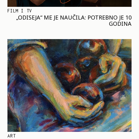
FILM I TV
„ODISEJA“ ME JE NAUČILA: POTREBNO JE 10
GODINA
ART