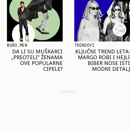
TRENDOVI
SHOPPING
KLJUČNI TREND LETA:
JOŠ JE RANO ZA JAKN
MARGO ROBI I HEJLI
– ALI U RESERVED J
BIBER NOSE ISTI
STIGAO MODEL KOJ
MODNI DETALJ
ĆE BITI VELIKI TREN