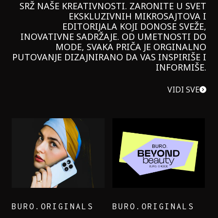
SRŽ NAŠE KREATIVNOSTI. ZARONITE U SVET
EKSKLUZIVNIH MIKROSAJTOVA I
EDITORIJALA KOJI DONOSE SVEŽE,
INOVATIVNE SADRŽAJE. OD UMETNOSTI DO
MODE, SVAKA PRIČA JE ORGINALNO
PUTOVANJE DIZAJNIRANO DA VAS INSPIRIŠE I
INFORMIŠE.
VIDI SVE
BURO.ORIGINALS
BURO.ORIGINALS
LEVI’S ON THE ROAD
PROBALA SAM NOVU