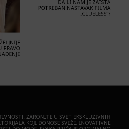
DA LI NAM JE ZAISTA
POTREBAN NASTAVAK FILMA
„CLUELESS”?
ELJNIJE
U PRAVO
NAĐENJE
TIVNOSTI. ZARONITE U SVET EKSKLUZIVNIH
ITORIJALA KOJI DONOSE SVEŽE, INOVATIVNE
STI DO MODE, SVAKA PRIČA JE ORGINALNO