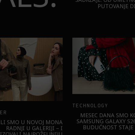
PUTOVANJE DI
TECHNOLOGY
ER
MESEC DANA SMO KO
SAMSUNG GALAXY S26
ILI SMO U NOVOJ MONA
BUDUĆNOST STAJE 
RADNJI U GALERIJI – I
LIZOVALI NAJPOŽELJNIJU