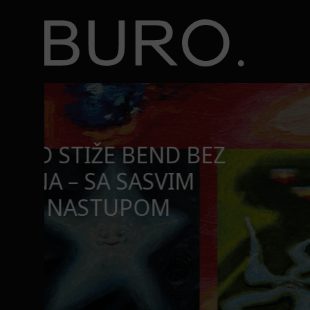
BURO.
Tri knjige koje Valentina Bakti čita na plaži ovog le
KNJIGE
TRI KNJIGE KOJE VALEN
ČITA NA PLAŽI OVOG L