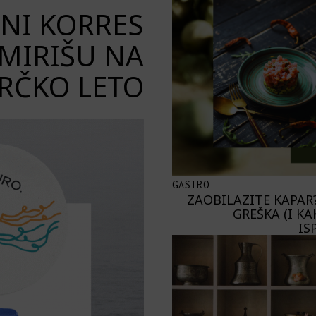
ENI KORRES
 MIRIŠU NA
RČKO LETO
GASTRO
ZAOBILAZITE KAPAR?
GREŠKA (I KA
IS