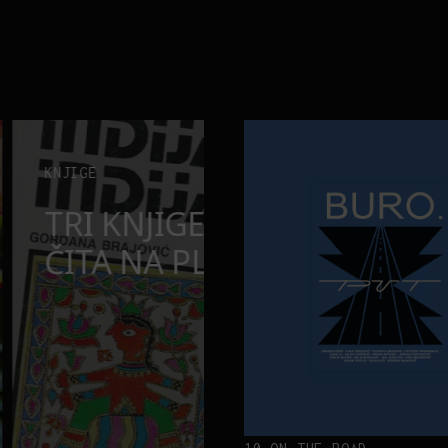
ta
Kad se ispod Trga republike zač
INTERVJUI
TINA BAKTI
KAD SE ISPO
ETA
ZAČUJE OKEAN
„ATLANTIS”