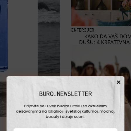
ENTERIJER
KAKO DA VAŠ DOM
DUŠU: 4 KREATIVNA
BURO.NEWSLETTER
Prijavite se i uvek budite u toku sa aktuelnim
dešavanjima na lokalnoj i svetskoj kulturnoj, modnoj,
beauty i dizajn sceni.