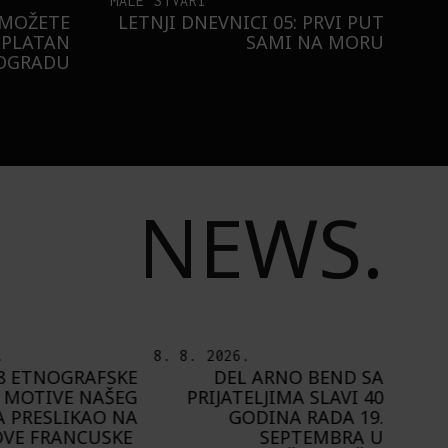
MALE STVARI
 MOŽETE
LETNJI DNEVNICI 05: PRVI PUT
SPLATAN
SAMI NA MORU
EOGRADU
NEWS.
.
7. 8. 2026.
6. 8.
 ARNO BEND SA
PLAYING NARRATIVES +:
ELJIMA SLAVI 40
OD IDEJE DO IGRE
ODINA RADA 19.
A
SEPTEMBRA U