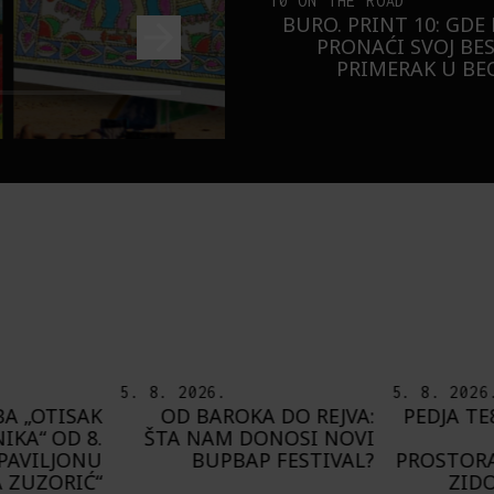
10 ON THE ROAD
BURO. PRINT 10: GDE
PRONAĆI SVOJ BE
PRIMERAK U B
5. 8. 2026.
8. 8. 2026
 DO REJVA:
PEDJA TE8 ETNOGRAFSKE
DEL
NOSI NOVI
MOTIVE NAŠEG
PRIJAT
FESTIVAL?
PROSTORA PRESLIKAO NA
G
ZIDOVE FRANCUSKE