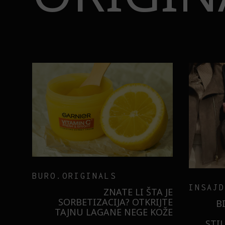
BURO.ORIGINALS
INSAJD
RNIER
ZNATE LI ŠTA JE
 NIŠTA
SORBETIZACIJA? OTKRIJTE
B
ISTILA
TAJNU LAGANE NEGE KOŽE
STI