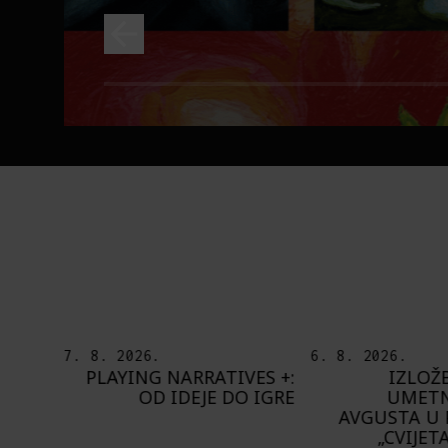
6. 8. 2026.
5. 8. 2026.
ES +:
IZLOŽBA „OTISAK
OD BAROKA
 IGRE
UMETNIKA“ OD 8.
ŠTA NAM DO
AVGUSTA U PAVILJONU
BUPBAP 
„CVIJETA ZUZORIĆ“