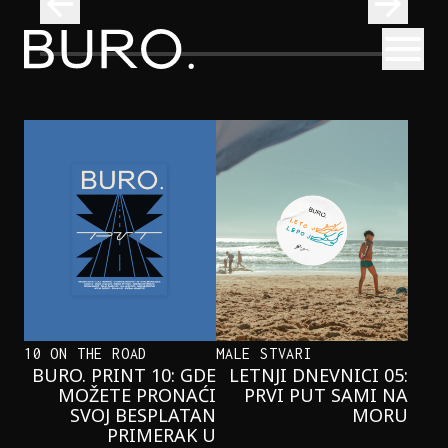
BURO.
Otvori
Onaj jedan proizvod koji stalno selimo sa police u torbe
BURO.MEN
ONAJ JEDAN PROIZVOD KOJI
STALNO SELIMO SA POLICE U
TORBE
10 ON THE ROAD
MALE STVARI
BURO. PRINT 10: GDE
LETNJI DNEVNICI 05:
MOŽETE PRONAĆI
PRVI PUT SAMI NA
SVOJ BESPLATAN
MORU
PRIMERAK U