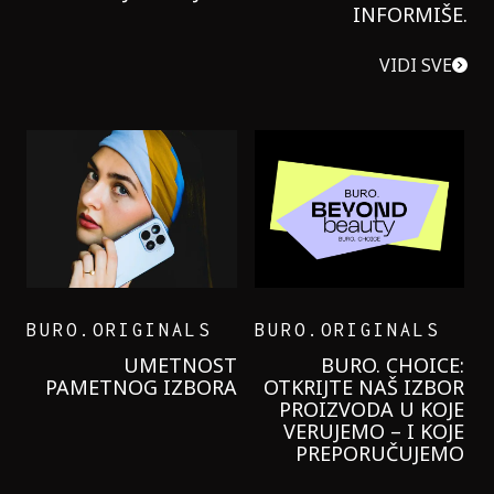
INFORMIŠE.
VIDI SVE
BURO.ORIGINALS
BURO.ORIGINALS
LEVI’S ON THE ROAD
PROBALA SAM NOVU
GARNIER KREMU I
NIKADA NIŠTA
LAGANIJE NISAM
KORISTILA