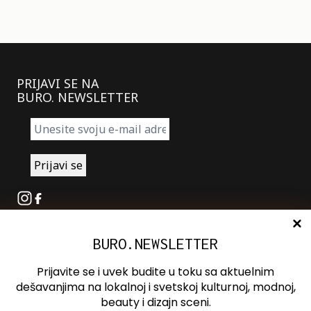
PRIJAVI SE NA
BURO. NEWSLETTER
Instagram
Facebook
BURO.NEWSLETTER
O nama
Oglašavanje
Prijavite se i uvek budite u toku sa aktuelnim
Kontakt
dešavanjima na lokalnoj i svetskoj kulturnoj, modnoj,
beauty i dizajn sceni.