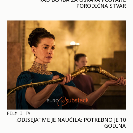
PORODIČNA STVAR
FILM I TV
„ODISEJA“ ME JE NAUČILA: POTREBNO JE 10
GODINA