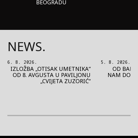
BEOGRADU
NEWS.
5. 8. 2026.
5. 8. 2026.
OD BAROKA DO REJVA: ŠTA
PEDJA 
NAM DONOSI NOVI BUPBAP
MOTIVE 
FESTIVAL?
PRES
rethodna slika
Next image