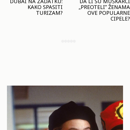
DA LI SU MUŠKARCI
KLJUČNI TREND LETA:
„PREOTELI” ŽENAMA
MARGO ROBI I HEJLI
OVE POPULARNE
BIBER NOSE ISTI
CIPELE?
MODNI DETALJ