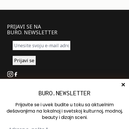
PRIJAVI SE NA
BURO. NEWSLETTER
Instagram
Facebook
BURO.NEWSLETTER
O nama
Oglašavanje
Prijavite se i uvek budite u toku sa aktuelnim
Kontakt
dešavanjima na lokalnoj i svetskoj kulturnoj, modnoj,
beauty i dizajn sceni.
Spotify