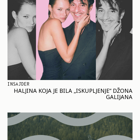
INSAJDER
HALJINA KOJA JE BILA „ISKUPLJENJE“ DŽONA
GALIJANA