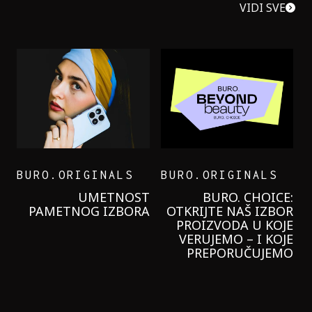
VIDI SVE
BURO.ORIGINALS
BURO.ORIGINALS
LEVI’S ON THE ROAD
PROBALA SAM NOVU
GARNIER KREMU I
NIKADA NIŠTA
LAGANIJE NISAM
KORISTILA