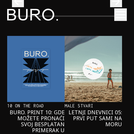
BURO.
Otvori
Kad se ispod Trga republike začuje okean: Sve o izložbi „Atl
INTERVJUI
KAD SE ISPOD TRGA REPUBLIKE
ZAČUJE OKEAN: SVE O IZLOŽBI
„ATLANTIS”
10 ON THE ROAD
MALE STVARI
BURO. PRINT 10: GDE
LETNJI DNEVNICI 05:
MOŽETE PRONAĆI
PRVI PUT SAMI NA
SVOJ BESPLATAN
MORU
PRIMERAK U