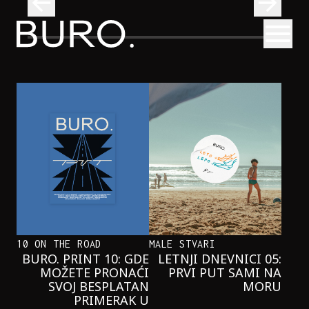
BURO.
Otvori
Najčistija kupališta u Srbiji koja posećujemo ovog leta
PUTOVANJA
NAJČISTIJA KUPALIŠTA U SRBIJI KOJA
POSEĆUJEMO OVOG LETA
10 ON THE ROAD
MALE STVARI
BURO. PRINT 10: GDE
LETNJI DNEVNICI 05:
MOŽETE PRONAĆI
PRVI PUT SAMI NA
SVOJ BESPLATAN
MORU
PRIMERAK U