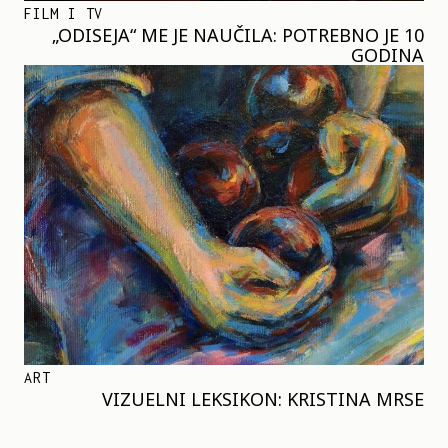
FILM I TV
„ODISEJA“ ME JE NAUČILA: POTREBNO JE 10
GODINA
ART
VIZUELNI LEKSIKON: KRISTINA MRSE