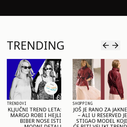
TRENDING
SHOPPING
TRENDOVI
JOŠ JE RANO ZA JAKNE
NAJVEĆI MIKRO-
– ALI U RESERVED JE
TREND SEZONE VAS
STIGAO MODEL KOJI
POZIVA DA SPOJITE
ĆE BITI VELIKI TREND
NESPOJIVO