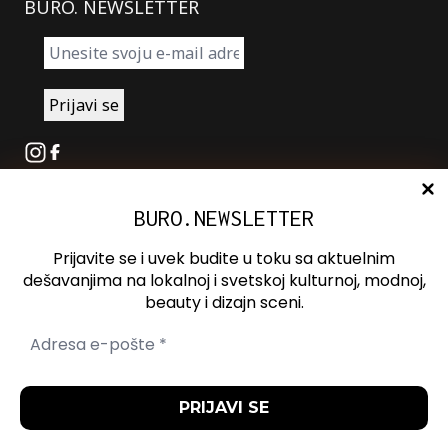
BURO. NEWSLETTER
Instagram
Facebook
BURO.NEWSLETTER
O nama
Oglašavanje
Prijavite se i uvek budite u toku sa aktuelnim
Kontakt
dešavanjima na lokalnoj i svetskoj kulturnoj, modnoj,
beauty i dizajn sceni.
Spotify
Otvori ili zatvori pretragu
Politika
Politika
Uslovi