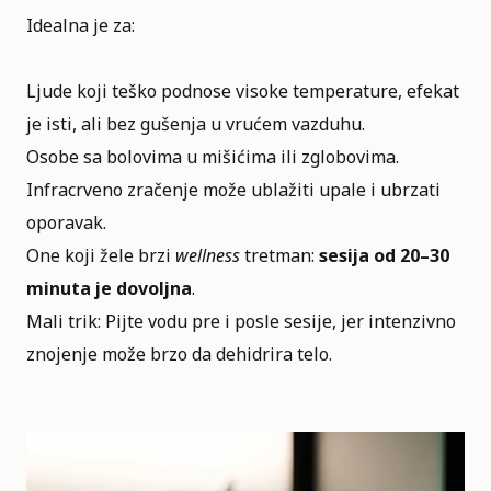
Idealna je za:
Ljude koji teško podnose visoke temperature, efekat
je isti, ali bez gušenja u vrućem vazduhu.
Osobe sa bolovima u mišićima ili zglobovima.
Infracrveno zračenje može ublažiti upale i ubrzati
oporavak.
One koji žele brzi
wellness
tretman:
sesija od 20–30
minuta je dovoljna
.
Mali trik: Pijte vodu pre i posle sesije, jer intenzivno
znojenje može brzo da dehidrira telo.