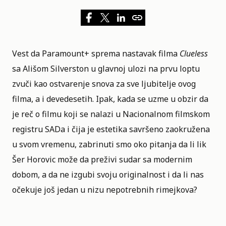
Vest da
Paramount+
sprema nastavak filma
Clueless
sa
Ališom Silverston
u glavnoj ulozi na prvu loptu
zvuči kao ostvarenje snova za sve ljubitelje ovog
filma, a i devedesetih. Ipak, kada se uzme u obzir da
je reč o filmu koji se nalazi u
Nacionalnom filmskom
registru SADa
i čija je estetika savršeno zaokružena
u svom vremenu, zabrinuti smo oko pitanja da li lik
Šer Horovic može da preživi sudar sa modernim
dobom, a da ne izgubi svoju originalnost i da li nas
očekuje još jedan u nizu nepotrebnih rimejkova?