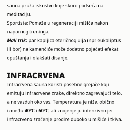
sauna pruža iskustvo koje skoro podseća na
meditaciju.
Sportiste: Pomaže u regeneraciji mišića nakon
napornog treninga.
Mali trik:
par kapljica eteričnog ulja (npr. eukaliptus
ili bor) na kamenčiće može dodatno pojačati efekat
opuštanja i olakšati disanje.
INFRACRVENA
Infracrvena sauna koristi posebne grejače koji
emituju infracrvene zrake, direktno zagrevajući telo,
a ne vazduh oko vas. Temperatura je niža, obično
između
40°C
i
60°C
, ali znojenje je intenzivno jer
infracrveno zračenje prodire duboko u mišiće i tkiva.