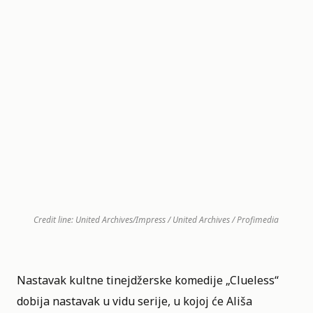
Credit line: United Archives/Impress / United Archives / Profimedia
Nastavak kultne tinejdžerske komedije „
Clueless
“
dobija nastavak u vidu serije, u kojoj će Ališa