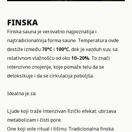
FINSKA
Finska sauna je verovatno najpoznatija i
najtradicionalnija forma saune. Temperatura ovde
dostiže između
70°C
i
100°C
, dok je vazduh suv, sa
relativnom vlažnošću od oko
10–20%
. To znači
intenzivno znojenje, koje pomaže telu da se
detoksikuje i da se cirkulacija poboljša.
Idealna je za:
Ljude koji traže intenzivan fizički efekat: ubrzava
metabolizam i čisti pore.
One koji vole ritual i tišinu: Tradicionalna finska