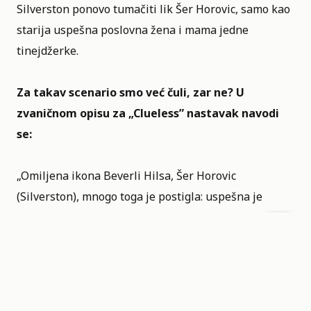
Silverston ponovo tumačiti lik Šer Horovic, samo kao
starija uspešna poslovna žena i mama jedne
tinejdžerke.
Za takav scenario smo već čuli, zar ne? U
zvaničnom opisu za „Clueless”
nastavak navodi
se:
„Omiljena ikona Beverli Hilsa, Šer Horovic
(Silverston), mnogo toga je postigla: uspešna je
poslovna žena i savladala je izazove majčinstva sve
dok njena ćerka ne krene u srednju školu, kada Šer
otkriva da se zbog vaspitavanja tinejdžerke ponovo
oseća potpuno clueless.“ Međutim i dalje postoji
nada da će serija da nas iznenadi, verovatno ćemo