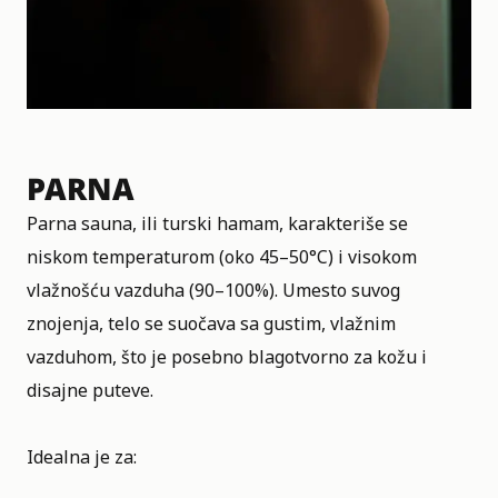
PARNA
Parna sauna, ili turski hamam, karakteriše se
niskom temperaturom (oko 45–50°C) i visokom
vlažnošću vazduha (90–100%). Umesto suvog
znojenja, telo se suočava sa gustim, vlažnim
vazduhom, što je posebno blagotvorno za kožu i
disajne puteve.
Idealna je za: