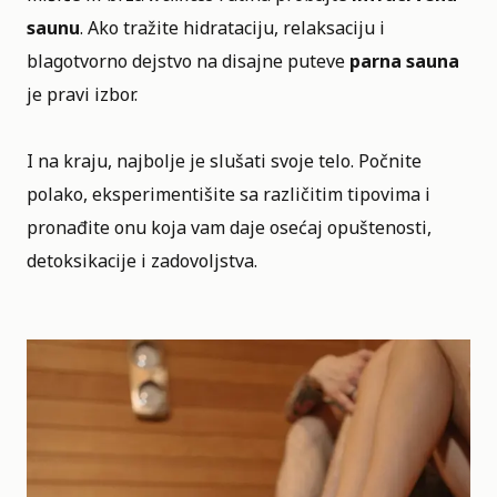
saunu
. Ako tražite hidrataciju, relaksaciju i
blagotvorno dejstvo na disajne puteve
parna sauna
je pravi izbor.
I na kraju, najbolje je slušati svoje telo. Počnite
polako, eksperimentišite sa različitim tipovima i
pronađite onu koja vam daje osećaj opuštenosti,
detoksikacije i zadovoljstva.