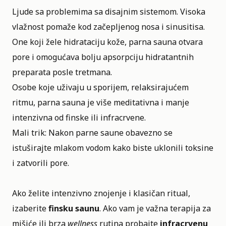
Ljude sa problemima sa disajnim sistemom. Visoka
vlažnost pomaže kod začepljenog nosa i sinusitisa.
One koji žele hidrataciju kože, parna sauna otvara
pore i omogućava bolju apsorpciju hidratantnih
preparata posle tretmana.
Osobe koje uživaju u sporijem, relaksirajućem
ritmu, parna sauna je više meditativna i manje
intenzivna od finske ili infracrvene.
Mali trik: Nakon parne saune obavezno se
istuširajte mlakom vodom kako biste uklonili toksine
i zatvorili pore.
Ako želite intenzivno znojenje i klasičan ritual,
izaberite
finsku saunu
. Ako vam je važna terapija za
mišiće ili brza
wellness
rutina probajte
infracrvenu