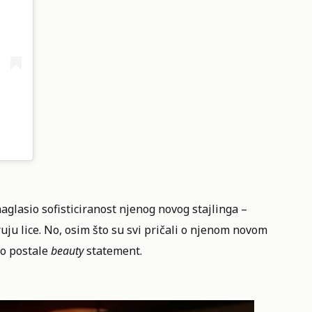
naglasio sofisticiranost njenog novog stajlinga –
uju lice. No, osim što su svi pričali o njenom novom
no postale
beauty
statement.