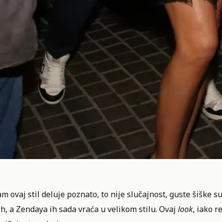
m ovaj stil deluje poznato, to nije slučajnost, guste šiške 
h, a Zendaya ih sada vraća u velikom stilu. Ovaj
look
, iako r