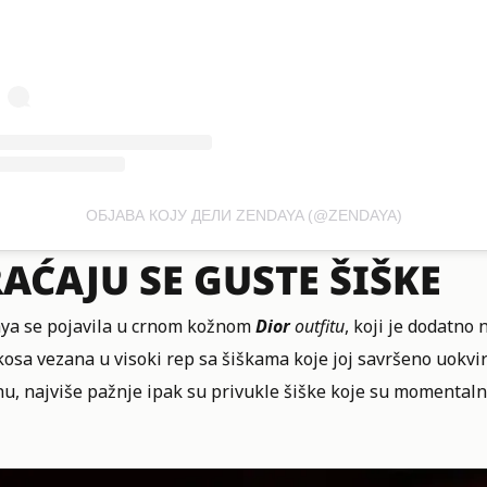
ОБЈАВА КОЈУ ДЕЛИ ZENDAYA (@ZENDAYA)
AĆAJU SE GUSTE ŠIŠKE
ya se pojavila u crnom kožnom
Dior
outfitu
, koji je dodatno 
osa vezana u visoki rep sa šiškama koje joj savršeno uokvir
nu, najviše pažnje ipak su privukle šiške koje su momental