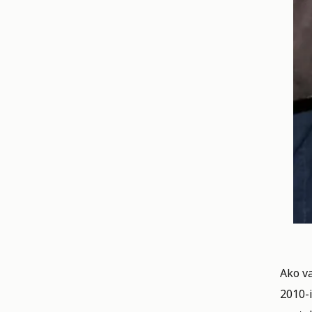
Ako va
2010-i