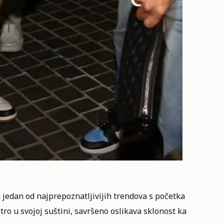
su jedan od najprepoznatljivijih trendova s početka
etro u svojoj suštini, savršeno oslikava sklonost ka