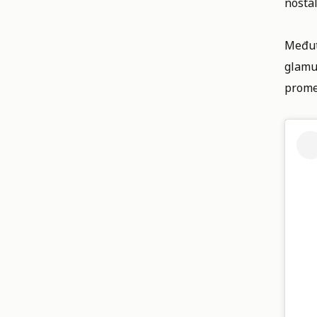
nosta
Međuti
glamur
promen