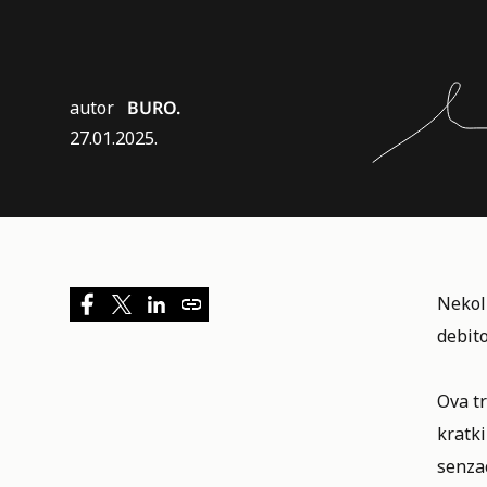
autor
BURO.
27.01.2025.
Nekol
debit
Ova t
kratk
senza