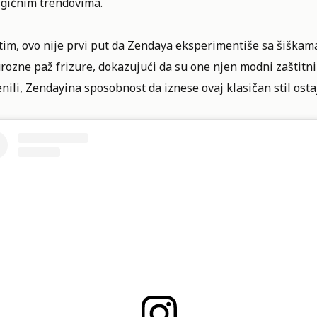
lgičnim trendovima.
m, ovo nije prvi put da Zendaya eksperimentiše sa šiškama. 
ozne paž frizure, dokazujući da su one njen modni zaštitni 
ili, Zendayina sposobnost da iznese ovaj klasičan stil ost