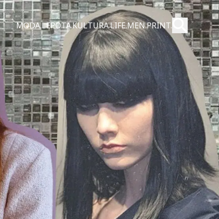
Pošalji
MODA.
LEPOTA.
KULTURA.
LIFE.
MEN.
PRINT.
Pretraži