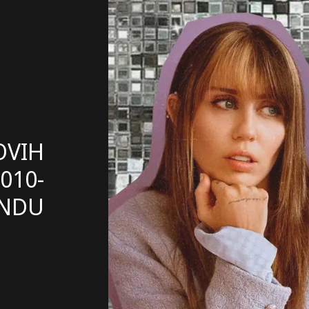
OVIH
010-
ENDU