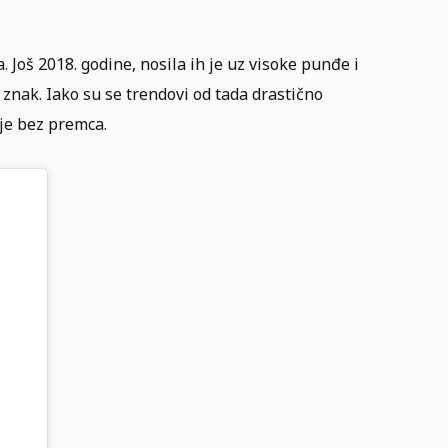
Još 2018. godine, nosila ih je uz visoke punđe i
znak. Iako su se trendovi od tada drastično
aje bez premca.