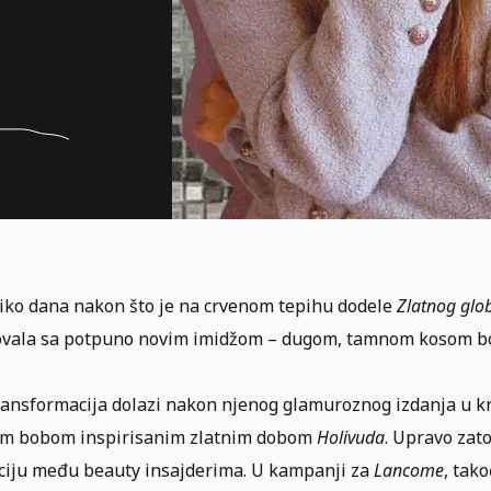
iko dana nakon što je na crvenom tepihu dodele
Zlatnog glo
ovala sa potpuno novim imidžom – dugom, tamnom kosom boje
ransformacija dolazi nakon njenog glamuroznog izdanja u k
im bobom inspirisanim zlatnim dobom
Holivuda
. Upravo zat
ciju među
beauty insajderima
. U kampanji za
Lancome
, tak