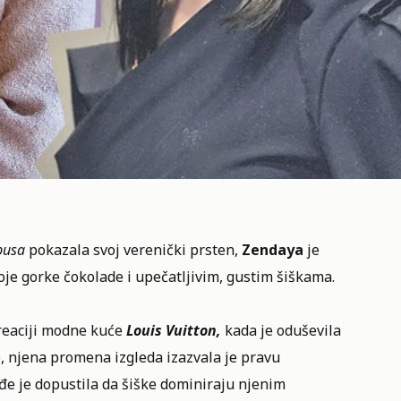
busa
pokazala svoj verenički prsten,
Zendaya
je
 gorke čokolade i upečatljivim, gustim šiškama.
reaciji modne kuće
Louis Vuitton,
kada je oduševila
o, njena promena izgleda izazvala je pravu
ođe je dopustila da šiške dominiraju njenim