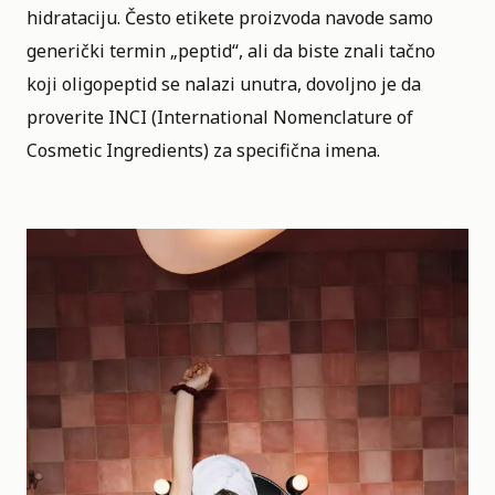
hidrataciju. Često etikete proizvoda navode samo
generički termin „peptid“, ali da biste znali tačno
koji oligopeptid se nalazi unutra, dovoljno je da
proverite INCI (International Nomenclature of
Cosmetic Ingredients) za specifična imena.