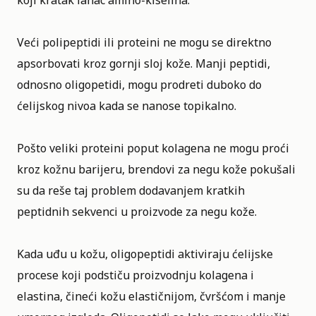
Veći polipeptidi ili proteini ne mogu se direktno
apsorbovati kroz gornji sloj kože. Manji peptidi,
odnosno oligopetidi, mogu prodreti duboko do
ćelijskog nivoa kada se nanose topikalno.
Pošto veliki proteini poput kolagena ne mogu proći
kroz kožnu barijeru, brendovi za negu kože pokušali
su da reše taj problem dodavanjem kratkih
peptidnih sekvenci u proizvode za negu kože.
Kada uđu u kožu, oligopeptidi aktiviraju ćelijske
procese koji podstiču proizvodnju kolagena i
elastina, čineći kožu elastičnijom, čvršćom i manje