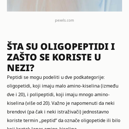
pexels.com
ŠTA SU OLIGOPEPTIDI I
ZAŠTO SE KORISTE U
NEZI?
Peptidi se mogu podeliti u dve podkategorije:
oligopetidi, koji imaju malo amino-kiselina (između
dve i 20), i polipeptidi, koji imaju mnogo amino-
kiselina (više od 20). Važno je napomenuti da neki
brendovi (pa čak i neki istraživači) jednostavno
koriste termin „peptid“ da označe oligopetide ili bilo
koji kratak lanac amino-kiselina.