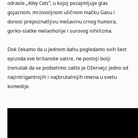
odrasle
„
Alley Cats
”
, u kojoj pozajmljuje glas
gojaznom, mrzovoljnom uličnom mačku Gasu i
donosi prepoznatljivu mešavinu crnog humora,
gorko-slatke melanholije i surovog nihilizma.
Dok čekamo da u jednom dahu pogledamo svih šest
epizoda ove britanske satire, ne postoji bolji
trenutak da se podsetimo zašto je Džervejz jedno od
najintrigantnijih i najbrutalnijih imena u svetu
komedije.