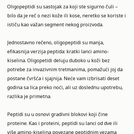
Oligopeptidi su sastojak za koji ste sigurno čuli –
bilo da je reč o nezi kože ili kose, neretko se koriste i
ističu kao važan segment nekog proizvoda.
Jednostavno rečeno, oligopeptidi su manja,
efikasnija verzija peptida: kratki lanci amino-
kiselina. Oligopetidi deluju duboko u koži bez
potrebe za invazivnim tretmanima, pomažući joj da
postane čvršća i sjajnija. Neće vam izbrisati deset
godina sa lica preko noći, ali uz doslednu upotrebu,
razlika je primetna.
Peptidi su u osnovi gradivni blokovi koji čine
proteine. Kao i proteini, peptidi su lanci od dve ili
više amino-kiselina povezane peptidnim vezama