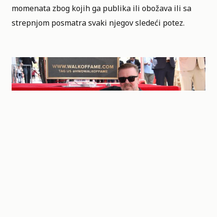
momenata zbog kojih ga publika ili obožava ili sa
strepnjom posmatra svaki njegov sledeći potez.
Ricky Gervais to be Honored with a star on the Hollywood Walk of