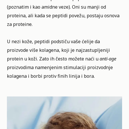
(poznatim i kao amidne veze). Oni su manji od
proteina, ali kada se peptidi povežu, postaju osnova
za proteine.
U nezi kože, peptidi podstiču vaše ćelije da
proizvode više
kolagena
, koji je najzastupljeniji
protein u koži. Zato ih često možete naći u
anti-age
proizvodima namenjenim stimulaciji proizvodnje
kolagena i borbi protiv finih linija i bora.