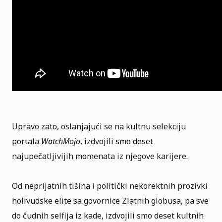
Upravo zato, oslanjajući se na kultnu selekciju
portala
WatchMojo
, izdvojili smo deset
najupečatljivijih momenata iz njegove karijere.
Od neprijatnih tišina i politički nekorektnih prozivki
holivudske elite sa govornice Zlatnih globusa, pa sve
do čudnih selfija iz kade, izdvojili smo deset kultnih