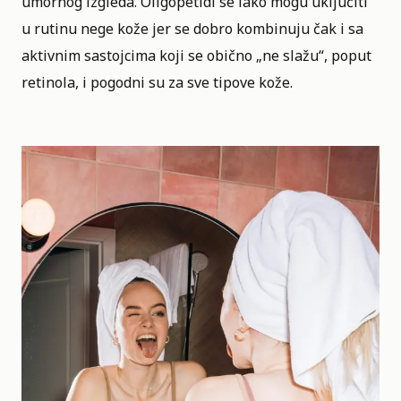
umornog izgleda. Oligopetidi se lako mogu uključiti
u rutinu nege kože jer se dobro kombinuju čak i sa
aktivnim sastojcima koji se obično „ne slažu“, poput
retinola, i pogodni su za sve tipove kože.