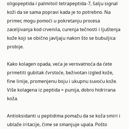
oligopeptida i palmitoil tetrapeptida-7, šalju signal
koži da se sama popravi kada je to potrebno. Na
primer, mogu pomoći u pokretanju procesa
zaceljivanja kod crvenila, curenja tečnosti i ljuštenja
kože koji se obično javljaju nakon što se bubuljica
probije.
Kako kolagen opada, veća je verovatnoća da ćete
primetiti gubitak čvrstoće, beživotan izgled kože,
fine linije, promenjenu boju i ukupnu suvoću kože.
Više kolagena iz peptida = punija, dobro hidrirana
koža.
Antioksidanti u peptidima pomažu da se koža smiri i
ublaže iritacije, čime se smanjuje upala. Pošto