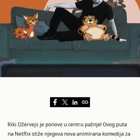
Riki Džervejs je ponovo u centru pažnje! Ovog puta
na
Netflix
stiže njegova nova animirana komedija za