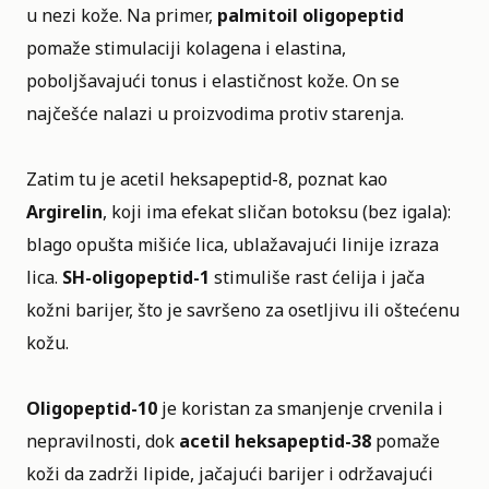
u nezi kože. Na primer,
palmitoil oligopeptid
pomaže stimulaciji kolagena i elastina,
poboljšavajući tonus i elastičnost kože. On se
najčešće nalazi u proizvodima protiv starenja.
Zatim tu je
acetil heksapeptid-8,
poznat kao
Argirelin
, koji ima efekat sličan botoksu (bez igala):
blago opušta mišiće lica, ublažavajući linije izraza
lica.
SH-oligopeptid-1
stimuliše rast ćelija i jača
kožni barijer, što je savršeno za osetljivu ili oštećenu
kožu.
Oligopeptid-10
je koristan za smanjenje crvenila i
nepravilnosti, dok
acetil heksapeptid-38
pomaže
koži da zadrži lipide, jačajući barijer i održavajući