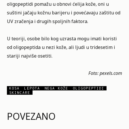
oligopeptidi pomažu u obnovi ćelija kože, oni u
suštini jačaju kožnu barijeru i povećavaju zaštitu od
UV zračenja i drugih spoljnih faktora.
U teoriji, osobe bilo kog uzrasta mogu imati koristi
od oligopeptida u nezi kože, ali ljudi u tridesetim i
stariji najviše osetiti.
Foto: pexels.com
KOSA
LEPOTA
NEGA KOŽE
OLIGOPEPTIDI
SKINCARE
POVEZANO