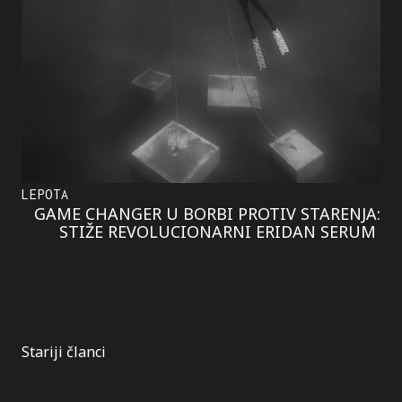
LEPOTA
GAME CHANGER U BORBI PROTIV STARENJA:
STIŽE REVOLUCIONARNI ERIDAN SERUM
Kretanje
Stariji članci
članaka