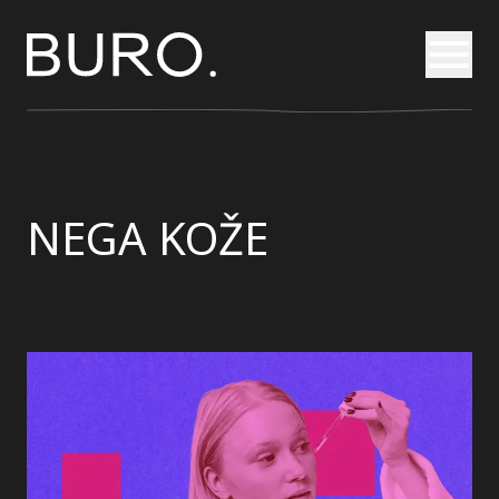
Otvori
NEGA KOŽE