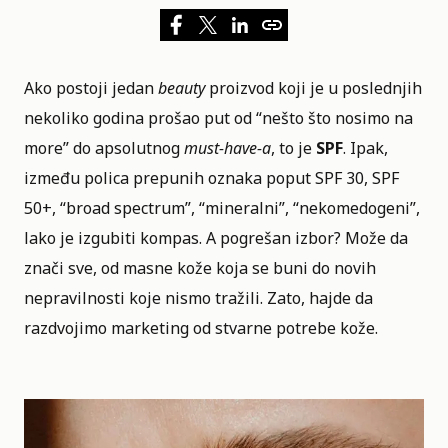
Ako postoji jedan
beauty
proizvod koji je u poslednjih
nekoliko godina prošao put od “nešto što nosimo na
more” do apsolutnog
must-have-a
, to je
SPF
. Ipak,
između polica prepunih oznaka poput SPF 30, SPF
50+, “broad spectrum”, “mineralni”, “nekomedogeni”,
lako je izgubiti kompas. A pogrešan izbor? Može da
znači sve, od masne kože koja se buni do novih
nepravilnosti koje nismo tražili. Zato, hajde da
razdvojimo marketing od stvarne potrebe kože.