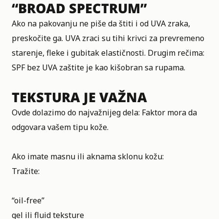
“BROAD SPECTRUM”
Ako na pakovanju ne piše da štiti i od UVA zraka,
preskočite ga. UVA zraci su tihi krivci za prevremeno
starenje, fleke i gubitak elastičnosti. Drugim rečima:
SPF bez UVA zaštite je kao kišobran sa rupama.
TEKSTURA JE VAŽNA
Ovde dolazimo do najvažnijeg dela: Faktor mora da
odgovara vašem tipu kože.
Ako imate masnu ili aknama sklonu kožu:
Tražite:
“oil-free”
gel ili fluid teksture