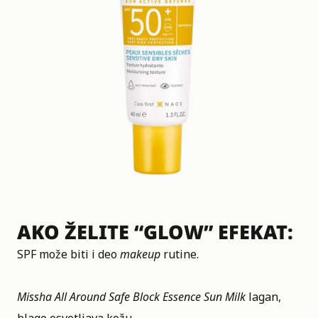
AKO ŽELITE “GLOW” EFEKAT:
SPF može biti i deo
makeup
rutine.
Missha All Around Safe Block Essence Sun Milk
lagan,
blago osvetljava kožu.