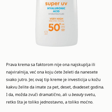
Prava krema sa faktorom nije ona najskuplja ili
najviralnija, već ona koju ćete želeti da nanesete
svako jutro. Jer, ovaj tip kreme je investicija u kožu
kakvu želite da imate za pet, deset, dvadeset godina.
I da, možda zvuči dramatično, ali u
beauty
svetu,
retko šta je toliko jednostavno, a toliko moćno.