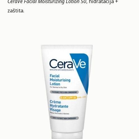
CeraVe Facial Moisturizing Lotion 50
, hidratacija +
zaštita.