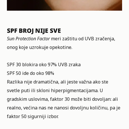
SPF BROJ NIJE SVE
Sun Protection Factor
meri zaštitu od UVB zračenja,
onog koje uzrokuje opekotine.
SPF 30 blokira oko 97% UVB zraka
SPF 50 ide do oko 98%
Razlika nije dramatična, ali jeste važna ako ste
svetle puti ili skloni hiperpigmentacijama. U
gradskim uslovima, faktor 30 može biti dovoljan: ali
realno, većina nas ne nanosi dovoljnu količinu, pa je
faktor 50 sigurniji izbor.